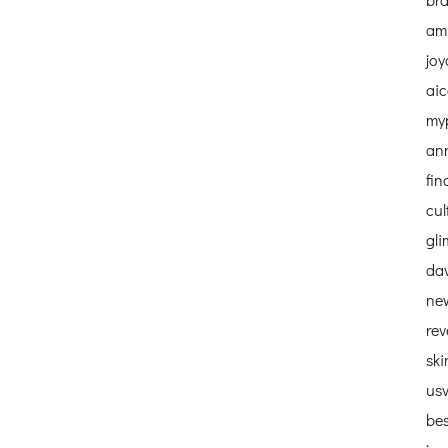
amb
joy
ai
my
an
fin
cul
gl
dav
ne
re
sk
us
bes