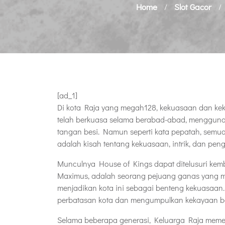
Home
Slot Gacor
/
/
[ad_1]
Di kota Raja yang megah128, kekuasaan dan ke
telah berkuasa selama berabad-abad, mengguna
tangan besi. Namun seperti kata pepatah, semua
adalah kisah tentang kekuasaan, intrik, dan pen
Munculnya House of Kings dapat ditelusuri kembal
Maximus, adalah seorang pejuang ganas yang me
menjadikan kota ini sebagai benteng kekuasaan
perbatasan kota dan mengumpulkan kekayaan be
Selama beberapa generasi, Keluarga Raja mem