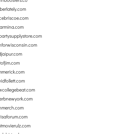
erlately.com
cebriscoe.com
carmina.com
partysupplystore.com
nforwisconsin.com
djaipur.com
tofjim.com
immerick.com
idfollett.com
wcollegebeat.com
verbnewyork.com
inmerch.com
visaforum.com
tmovierulz.com