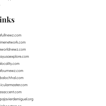
v
inks
afullnewz.com
timenetwork.com
aworldnewz.com
dayusaexplore.com
locality.com
afournewz.com
ebalochhal.com
icularmaster.com
besaccent.com
pajavierdemiguel.org
inboosters.co