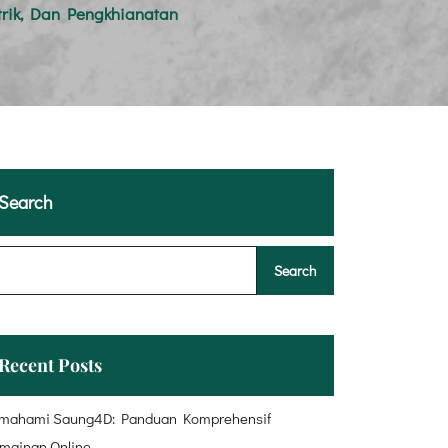
trik, Dan Pengkhianatan
Search
Search
Recent Posts
mahami Saung4D: Panduan Komprehensif
mainan Online