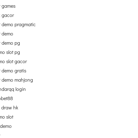
v games
k gacor
t demo pragmatic
t demo
t demo pg
o slot pg
o slot gacor
t demo gratis
ot demo mahjong
ndarqq login
obet88
e draw hk
o slot
 demo
v