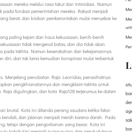
aan mereka melalui rasa takut dan intimidasi. Namun
Mem
tuk pada fondasi pemerintahan mereka. Rakyat menjadi
ang berat, dan bisikan pemberontakan mulai menyebar ke
Me
un
ang paling kejam dan haus kekuasaan, benih-benih
Me
ekuasaan tidak mengenal batas, dan dia tidak akan
Pen
a pada takhta. Namun keserakahan dan kekejamannya
diri, dan tak lama kemudian konspirasi mulai terbentuk
L
gas. Menjelang penobatan Raja Leonidas, penasihatnya
kapkan pengkhianatannya dan mengklaim takhta untuk
sit
n Raja digulingkan, dan kota Raja128 terjerumus ke dalam
ba
dem
n brutal. Kota ini dilanda perang saudara ketika faksi-
age
 kendali, dan jalanan menjadi merah karena darah. Pada
sa
ng, tetapi dengan pengorbanan yang besar. Kota ini
ba
hulu kokoh kini menjadi puing-puing, dan penduduknya