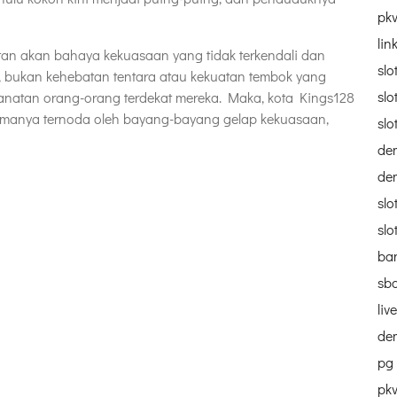
pk
lin
tan akan bahaya kekuasaan yang tidak terkendali dan
slo
, bukan kehebatan tentara atau kekuatan tembok yang
slo
natan orang-orang terdekat mereka. Maka, kota Kings128
amanya ternoda oleh bayang-bayang gelap kekuasaan,
slo
dem
dem
slo
sl
ba
sb
liv
dem
pg
pk