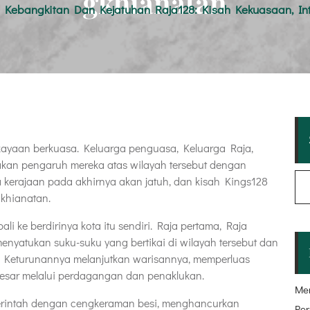
gkhianatan
Kebangkitan Dan Kejatuhan Raja128: Kisah Kekuasaan, In
kayaan berkuasa. Keluarga penguasa, Keluarga Raja,
kan pengaruh mereka atas wilayah tersebut dengan
 kerajaan pada akhirnya akan jatuh, dan kisah Kings128
gkhianatan.
i ke berdirinya kota itu sendiri. Raja pertama, Raja
nyatukan suku-suku yang bertikai di wilayah tersebut dan
. Keturunannya melanjutkan warisannya, memperluas
sar melalui perdagangan dan penaklukan.
Me
erintah dengan cengkeraman besi, menghancurkan
Per