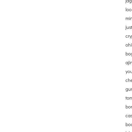
jag
lo
mi
jus
cry
oh
bo
aji
you
ch
gu
to
bo
ca
boo