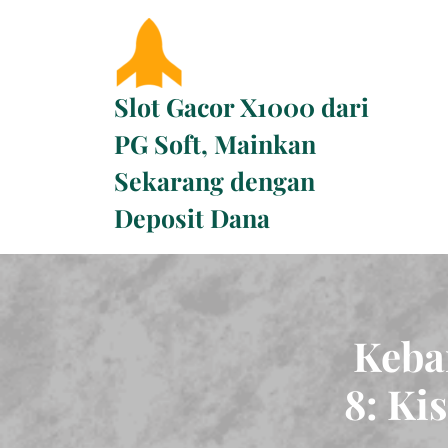
Skip
to
content
Slot Gacor X1000 dari
PG Soft, Mainkan
Sekarang dengan
Deposit Dana
Keba
8: Ki