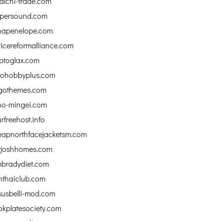
alchi-trade.com
opersound.com
napenelope.com
ticereformalliance.com
ptoglax.com
iohobbyplus.com
gothemes.com
no-mingei.com
rfreehost.info
eapnorthfacejacketsm.com
rjoshhomes.com
mbradydiet.com
nthaiclub.com
susbelli-mod.com
kplatesociety.com