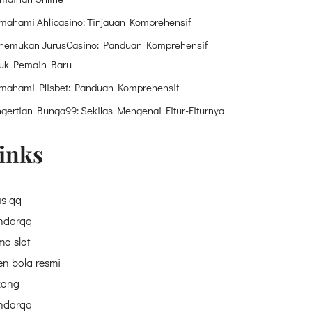
ahami Ahlicasino: Tinjauan Komprehensif
nemukan JurusCasino: Panduan Komprehensif
tuk Pemain Baru
mahami Plisbet: Panduan Komprehensif
gertian Bunga99: Sekilas Mengenai Fitur-Fiturnya
inks
us qq
ndarqq
o slot
n bola resmi
kong
ndarqq