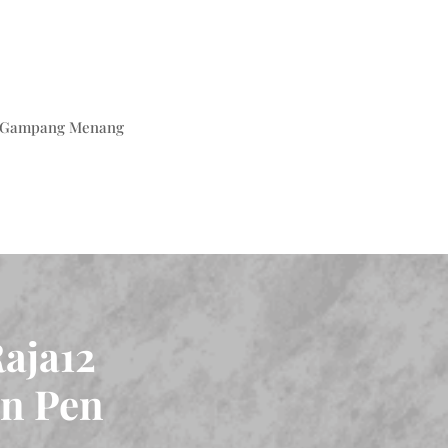
t Gampang Menang
aja12
an Pen