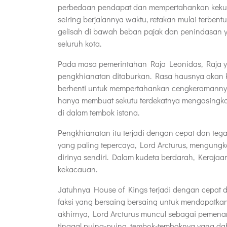
perbedaan pendapat dan mempertahankan kekuas
seiring berjalannya waktu, retakan mulai terben
gelisah di bawah beban pajak dan penindasan y
seluruh kota.
Pada masa pemerintahan Raja Leonidas, Raja y
pengkhianatan ditaburkan. Rasa hausnya akan k
berhenti untuk mempertahankan cengkeramanny
hanya membuat sekutu terdekatnya mengasingkan 
di dalam tembok istana.
Pengkhianatan itu terjadi dengan cepat dan te
yang paling tepercaya, Lord Arcturus, mengung
dirinya sendiri. Dalam kudeta berdarah, Kerajaa
kekacauan.
Jatuhnya House of Kings terjadi dengan cepat da
faksi yang bersaing bersaing untuk mendapatkan
akhirnya, Lord Arcturus muncul sebagai pemena
tinggal puing-puing, tembok-temboknya yang da