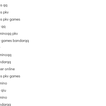
us qq
us pkv
us pkv games
v qq
minoqq pkv
v games bandarqq
v
minoqq
ndarqq
er online
us pkv games
mino
 qiu
mino
ndarqq