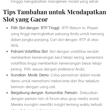
hingga mengabaikan manajemen modal yang sehat.
Tips Tambahan untuk Mendapatkan
Slot yang Gacor
Pilih Slot dengan RTP Tinggi
: RTP (Return to Player)
yang tinggi meningkatkan peluang Anda untuk menang
dalam jangka panjang. Cari slot dengan RTP di atas
96%.
Pahami Volatilitas Slot
: Slot dengan volatilitas rendah
memberikan kemenangan kecil tetapi sering, sementara
volatilitas tinggi memberikan kemenangan besar tetapi
jarang. Pilih sesuai dengan preferensi Anda.
Gunakan Mode Demo
: Coba permainan dalam mode
demo untuk memahami mekanisme dan fitur sebelum
bermain dengan uang asli.
Bergabung dengan Komunitas Pemain
: Diskusikan
dengan pemain lain di forum atau grup media sosial.
Mereka mungkin memiliki insight tentang waktu terbaik