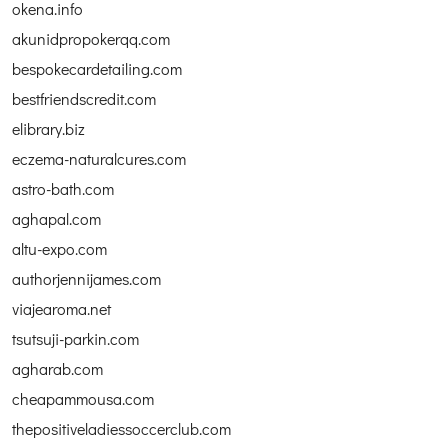
okena.info
akunidpropokerqq.com
bespokecardetailing.com
bestfriendscredit.com
elibrary.biz
eczema-naturalcures.com
astro-bath.com
aghapal.com
altu-expo.com
authorjennijames.com
viajearoma.net
tsutsuji-parkin.com
agharab.com
cheapammousa.com
thepositiveladiessoccerclub.com