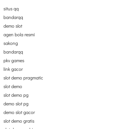
situs qq
bandarqq
demo slot
agen bola resmi
sakong
bandarqq
pkv games
link gacor
slot demo pragmatic
slot demo
slot demo pg
demo slot pg
demo slot gacor
slot demo gratis