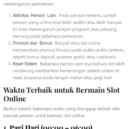
memengaruhi permainan:
Aktivitas Pemain Lain
: Pada jam-jam tertentu, jumlah
pemain yang online bisa lebih sedikit atau lebih banyak.
Ini bisa memengaruhi jackpot progresif atau peluang
menang pada beberapa permainan.
Promosi dan Bonus
: Banyak situs slot online
menawarkan promosi khusus pada waktu-waktu tertentu,
seperti bonus deposit, putaran gratis, atau cashback.
Reset Sistem
: Beberapa pemain percaya bahwa slot lebih
cenderung memberikan kemenangan setelah sistem di-
reset, biasanya pada tengah malam atau pagi hari.
Waktu Terbaik untuk Bermain Slot
Online
Berikut adalah beberapa waktu yang dianggap terbaik oleh
banyak pemain untuk bermain slot online:
1. Pagi Hari (00:00 – 06:00)