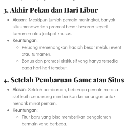
3. Akhir Pekan dan Hari Libur
Alasan
: Meskipun jumlah pemain meningkat, banyak
situs menawarkan promosi besar-besaran seperti
turnamen atau jackpot khusus.
Keuntungan
:
Peluang memenangkan hadiah besar melalui event
atau turnamen.
Bonus dan promosi eksklusif yang hanya tersedia
pada hari-hari tersebut.
4. Setelah Pembaruan Game atau Situs
Alasan
: Setelah pembaruan, beberapa pemain merasa
slot lebih cenderung memberikan kemenangan untuk
menarik minat pemain.
Keuntungan
:
Fitur baru yang bisa memberikan pengalaman
bermain yang berbeda.