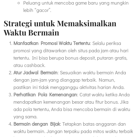
Peluang untuk mencoba game baru yang mungkin
lebih “gacor”.
Strategi untuk Memaksimalkan
Waktu Bermain
Manfaatkan Promosi Waktu Tertentu
: Selalu periksa
promosi yang ditawarkan oleh situs pada jam atau hari
tertentu. Ini bisa berupa bonus deposit, putaran gratis,
atau cashback.
Atur Jadwal Bermain
: Sesuaikan waktu bermain Anda
dengan jam-jam yang dianggap terbaik. Namun,
pastikan ini tidak mengganggu aktivitas harian Anda.
Perhatikan Pola Kemenangan
: Catat waktu ketika Anda
mendapatkan kemenangan besar atau fitur bonus. Jika
ada pola tertentu, Anda bisa mencoba bermain di waktu
yang sama.
Bermain dengan Bijak
: Tetapkan batas anggaran dan
waktu bermain. Jangan terpaku pada mitos waktu terbaik