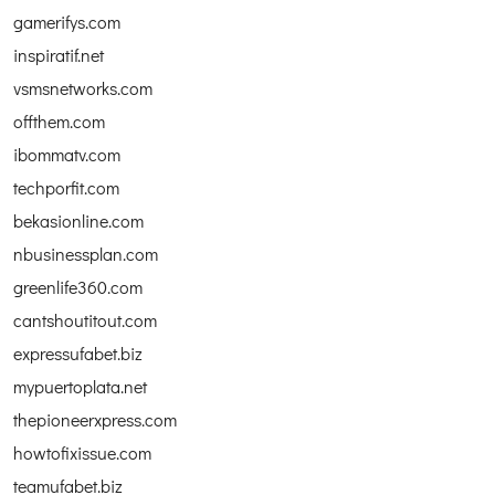
gamerifys.com
inspiratif.net
vsmsnetworks.com
offthem.com
ibommatv.com
techporfit.com
bekasionline.com
nbusinessplan.com
greenlife360.com
cantshoutitout.com
expressufabet.biz
mypuertoplata.net
thepioneerxpress.com
howtofixissue.com
teamufabet.biz