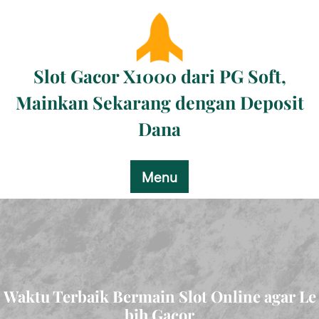
Skip
to
content
Slot Gacor X1000 dari PG Soft,
Mainkan Sekarang dengan Deposit
Dana
Menu
Waktu Terbaik Bermain Slot Online agar Le
bih Gacor