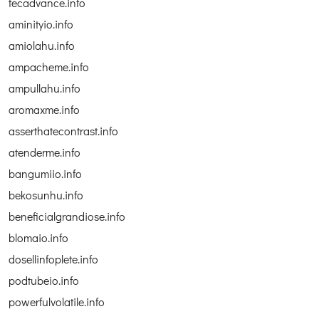
tecadvance.info
aminityio.info
amiolahu.info
ampacheme.info
ampullahu.info
aromaxme.info
asserthatecontrast.info
atenderme.info
bangumiio.info
bekosunhu.info
beneficialgrandiose.info
blomaio.info
dosellinfoplete.info
podtubeio.info
powerfulvolatile.info