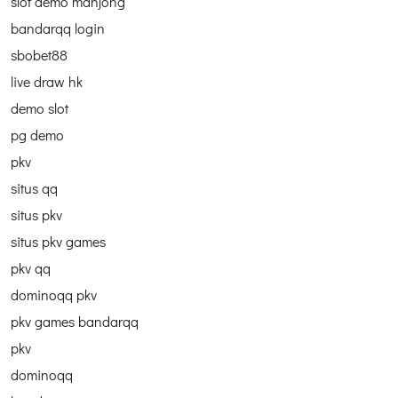
slot demo mahjong
bandarqq login
sbobet88
live draw hk
demo slot
pg demo
pkv
situs qq
situs pkv
situs pkv games
pkv qq
dominoqq pkv
pkv games bandarqq
pkv
dominoqq