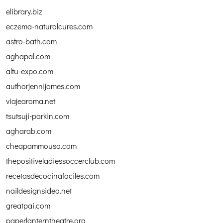
elibrary.biz
eczema-naturalcures.com
astro-bath.com
aghapal.com
altu-expo.com
authorjennijames.com
viajearoma.net
tsutsuji-parkin.com
agharab.com
cheapammousa.com
thepositiveladiessoccerclub.com
recetasdecocinafaciles.com
naildesignsidea.net
greatpai.com
paperlanterntheatre.org