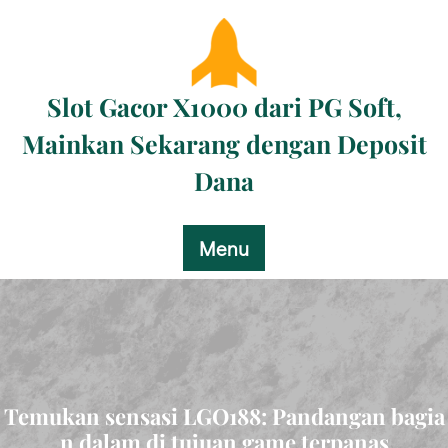
Skip
to
content
Slot Gacor X1000 dari PG Soft,
Mainkan Sekarang dengan Deposit
Dana
Menu
Temukan sensasi LGO188: Pandangan bagia
n dalam di tujuan game terpanas