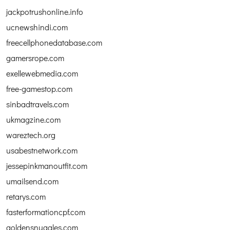
jackpotrushonline.info
ucnewshindi.com
freecellphonedatabase.com
gamersrope.com
exellewebmedia.com
free-gamestop.com
sinbadtravels.com
ukmagzine.com
wareztech.org
usabestnetwork.com
jessepinkmanoutfit.com
umailsend.com
retarys.com
fasterformationcpf.com
goldensnuggles.com