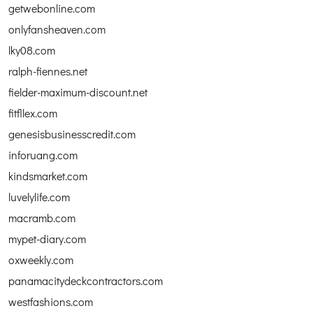
getwebonline.com
onlyfansheaven.com
lky08.com
ralph-fiennes.net
fielder-maximum-discount.net
fitfllex.com
genesisbusinesscredit.com
inforuang.com
kindsmarket.com
luvelylife.com
macramb.com
mypet-diary.com
oxweekly.com
panamacitydeckcontractors.com
westfashions.com