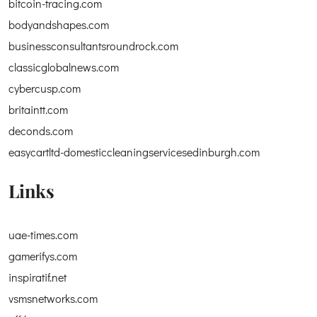
bitcoin-tracing.com
bodyandshapes.com
businessconsultantsroundrock.com
classicglobalnews.com
cybercusp.com
britaintt.com
deconds.com
easycartltd-domesticcleaningservicesedinburgh.com
Links
uae-times.com
gamerifys.com
inspiratif.net
vsmsnetworks.com