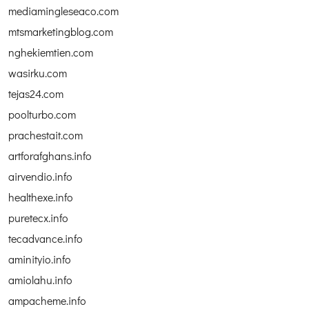
mediamingleseaco.com
mtsmarketingblog.com
nghekiemtien.com
wasirku.com
tejas24.com
poolturbo.com
prachestait.com
artforafghans.info
airvendio.info
healthexe.info
puretecx.info
tecadvance.info
aminityio.info
amiolahu.info
ampacheme.info