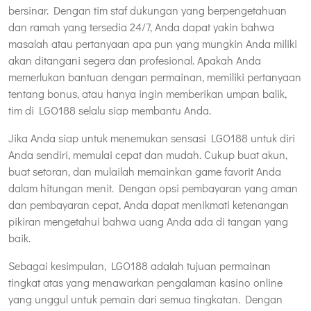
bersinar. Dengan tim staf dukungan yang berpengetahuan
dan ramah yang tersedia 24/7, Anda dapat yakin bahwa
masalah atau pertanyaan apa pun yang mungkin Anda miliki
akan ditangani segera dan profesional. Apakah Anda
memerlukan bantuan dengan permainan, memiliki pertanyaan
tentang bonus, atau hanya ingin memberikan umpan balik,
tim di LGO188 selalu siap membantu Anda.
Jika Anda siap untuk menemukan sensasi LGO188 untuk diri
Anda sendiri, memulai cepat dan mudah. Cukup buat akun,
buat setoran, dan mulailah memainkan game favorit Anda
dalam hitungan menit. Dengan opsi pembayaran yang aman
dan pembayaran cepat, Anda dapat menikmati ketenangan
pikiran mengetahui bahwa uang Anda ada di tangan yang
baik.
Sebagai kesimpulan, LGO188 adalah tujuan permainan
tingkat atas yang menawarkan pengalaman kasino online
yang unggul untuk pemain dari semua tingkatan. Dengan