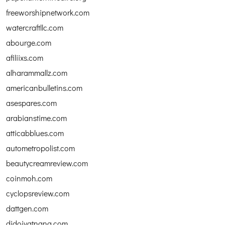
freeworshipnetwork.com
watercraftllc.com
abourge.com
afiliixs.com
alharammallz.com
americanbulletins.com
asespares.com
arabianstime.com
atticabblues.com
autometropolist.com
beautycreamreview.com
coinmoh.com
cyclopsreview.com
dattgen.com
didoivatnang.com