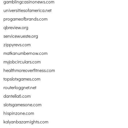
gamblingcasinonews.com
universitiesofamerica.net
progameofbrands.com
qbreview.org
servicewueste.org
zippyrevs.com
matkanumbernow.com
myjobcirculars.com
healthmoreoverfitness.com
topslotxgames.com
routerloggnet.net
dantella6.com
slotsgamesone.com
hispinzone.com
kalyanbazarnights.com