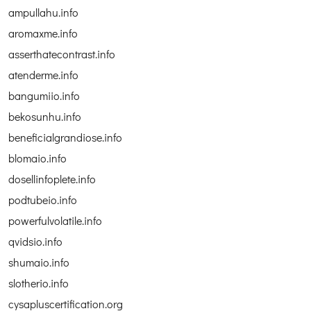
ampullahu.info
aromaxme.info
asserthatecontrast.info
atenderme.info
bangumiio.info
bekosunhu.info
beneficialgrandiose.info
blomaio.info
dosellinfoplete.info
podtubeio.info
powerfulvolatile.info
qvidsio.info
shumaio.info
slotherio.info
cysapluscertification.org