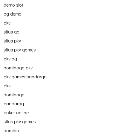
demo slot
pg demo
pkv
situs qq
situs pkv
situs pkv games
pkv qq
dominoqq pkv
pkv games bandarqq
pkv
dominoqq
bandarqq
poker online
situs pkv games
domino