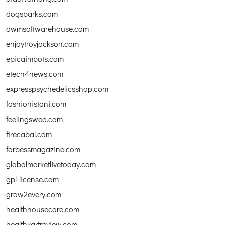
dogsbarks.com
dwmsoftwarehouse.com
enjoytroyjackson.com
epicaimbots.com
etech4news.com
expresspsychedelicsshop.com
fashionistani.com
feelingswed.com
firecabal.com
forbessmagazine.com
globalmarketlivetoday.com
gpl-license.com
grow2every.com
healthhousecare.com
healthkartreview.com