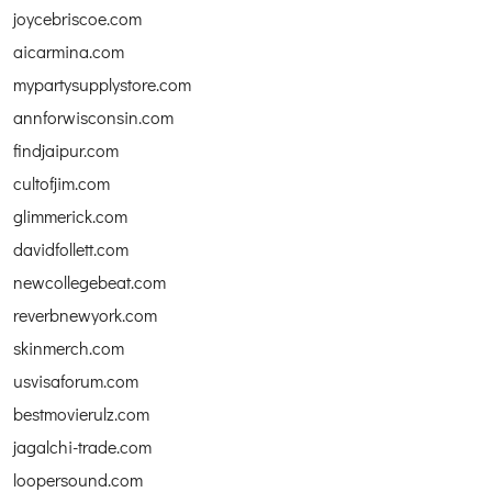
joycebriscoe.com
aicarmina.com
mypartysupplystore.com
annforwisconsin.com
findjaipur.com
cultofjim.com
glimmerick.com
davidfollett.com
newcollegebeat.com
reverbnewyork.com
skinmerch.com
usvisaforum.com
bestmovierulz.com
jagalchi-trade.com
loopersound.com