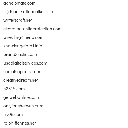
gohelpmate.com
rajdhani-satta-matka.com
writerscraft.net
elearning-childprotection.com
wrestling4mena.com
knowledgeforall.info
brand2lastio.com
usadigitalservices.com
socialhoppers.com
creativedream.net
n2315.com
getwebonline.com
onlyfansheaven.com
lky08.com
ralph-fiennes.net