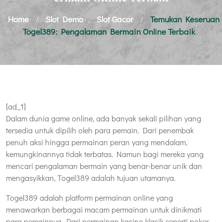
Home
Slot Demo
Slot Gacor
Temukan Keseruan
/
,
/
Togel389: Pengalaman Bermain Online Terbaik
[ad_1]
Dalam dunia game online, ada banyak sekali pilihan yang
tersedia untuk dipilih oleh para pemain. Dari penembak
penuh aksi hingga permainan peran yang mendalam,
kemungkinannya tidak terbatas. Namun bagi mereka yang
mencari pengalaman bermain yang benar-benar unik dan
mengasyikkan, Togel389 adalah tujuan utamanya.
Togel389 adalah platform permainan online yang
menawarkan berbagai macam permainan untuk dinikmati
para pemainnya. Dari permainan kasino klasik seperti poker