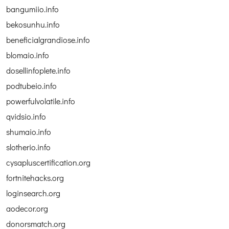
bangumiio.info
bekosunhu.info
beneficialgrandiose.info
blomaio.info
dosellinfoplete.info
podtubeio.info
powerfulvolatile.info
qvidsio.info
shumaio.info
slotherio.info
cysapluscertification.org
fortnitehacks.org
loginsearch.org
aodecor.org
donorsmatch.org