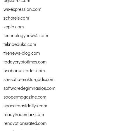
pgslot-r2.com
ws-expression.com
zchotels.com
zepfo.com
technologynews5.com
teknoeduka.com
thenews-blog.com
todaycryptotimes.com
usabonuscodes.com
sm-satta-makta-gods.com
softwaredegimnasios.com
soopermagazine.com
spacecoastdailys.com
readytrademark.com
renovationsrated.com