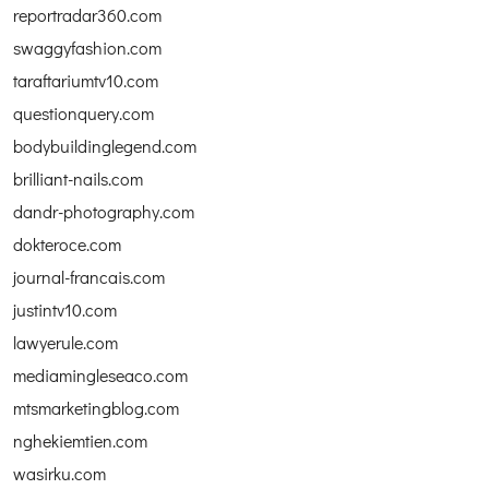
reportradar360.com
swaggyfashion.com
taraftariumtv10.com
questionquery.com
bodybuildinglegend.com
brilliant-nails.com
dandr-photography.com
dokteroce.com
journal-francais.com
justintv10.com
lawyerule.com
mediamingleseaco.com
mtsmarketingblog.com
nghekiemtien.com
wasirku.com