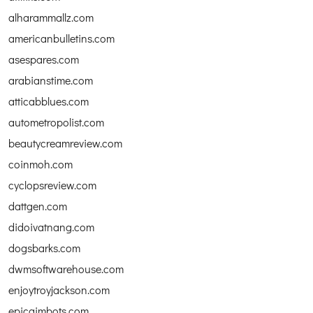
alharammallz.com
americanbulletins.com
asespares.com
arabianstime.com
atticabblues.com
autometropolist.com
beautycreamreview.com
coinmoh.com
cyclopsreview.com
dattgen.com
didoivatnang.com
dogsbarks.com
dwmsoftwarehouse.com
enjoytroyjackson.com
epicaimbots.com