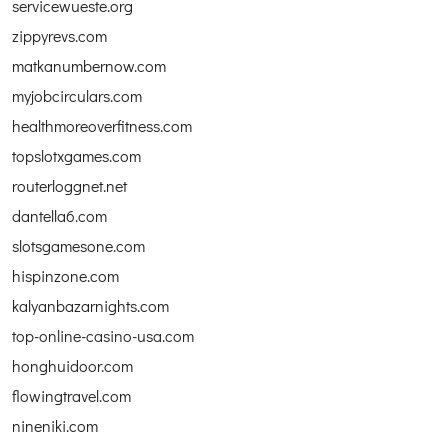
servicewueste.org
zippyrevs.com
matkanumbernow.com
myjobcirculars.com
healthmoreoverfitness.com
topslotxgames.com
routerloggnet.net
dantella6.com
slotsgamesone.com
hispinzone.com
kalyanbazarnights.com
top-online-casino-usa.com
honghuidoor.com
flowingtravel.com
nineniki.com