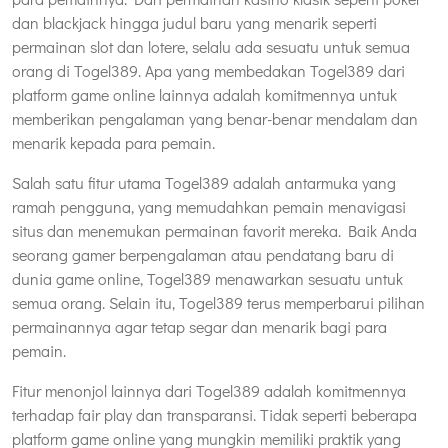
dan blackjack hingga judul baru yang menarik seperti
permainan slot dan lotere, selalu ada sesuatu untuk semua
orang di Togel389. Apa yang membedakan Togel389 dari
platform game online lainnya adalah komitmennya untuk
memberikan pengalaman yang benar-benar mendalam dan
menarik kepada para pemain.
Salah satu fitur utama Togel389 adalah antarmuka yang
ramah pengguna, yang memudahkan pemain menavigasi
situs dan menemukan permainan favorit mereka. Baik Anda
seorang gamer berpengalaman atau pendatang baru di
dunia game online, Togel389 menawarkan sesuatu untuk
semua orang. Selain itu, Togel389 terus memperbarui pilihan
permainannya agar tetap segar dan menarik bagi para
pemain.
Fitur menonjol lainnya dari Togel389 adalah komitmennya
terhadap fair play dan transparansi. Tidak seperti beberapa
platform game online yang mungkin memiliki praktik yang