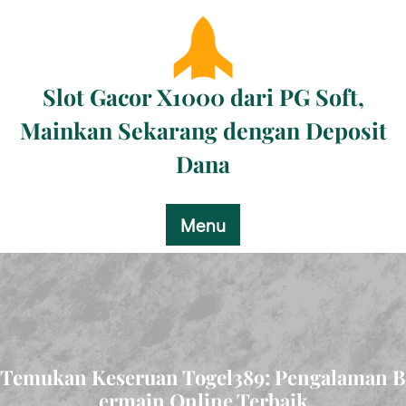
Skip
to
content
Slot Gacor X1000 dari PG Soft,
Mainkan Sekarang dengan Deposit
Dana
Menu
Temukan Keseruan Togel389: Pengalaman B
ermain Online Terbaik