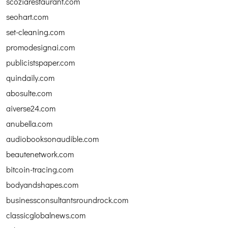
scoziarestaurant.com
seohart.com
set-cleaning.com
promodesignai.com
publicistspaper.com
quindaily.com
abosulte.com
aiverse24.com
anubella.com
audiobooksonaudible.com
beautenetwork.com
bitcoin-tracing.com
bodyandshapes.com
businessconsultantsroundrock.com
classicglobalnews.com