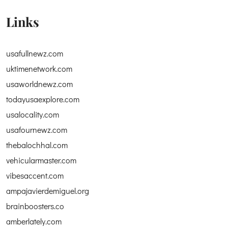
Links
usafullnewz.com
uktimenetwork.com
usaworldnewz.com
todayusaexplore.com
usalocality.com
usafournewz.com
thebalochhal.com
vehicularmaster.com
vibesaccent.com
ampajavierdemiguel.org
brainboosters.co
amberlately.com