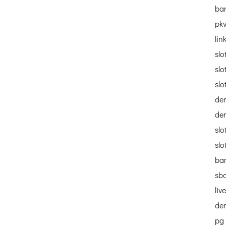
ba
pk
lin
slo
slo
slo
dem
dem
slo
sl
ba
sb
liv
dem
pg