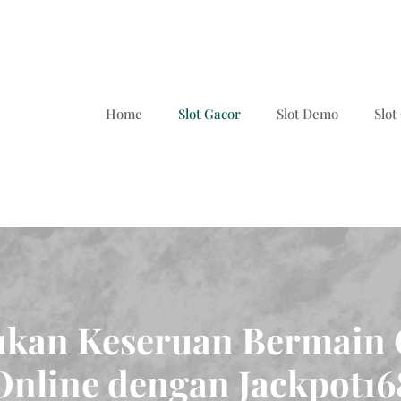
Home
Slot Gacor
Slot Demo
Slo
kan Keseruan Bermain
Online dengan Jackpot16