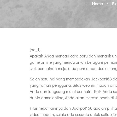
Home
Sl
/
[ad_1]
Apakah Anda mencari cara baru dan menarik un
game online yang menawarkan beragam permain
slot, permainan meja, atau permainan dealer lan
Salah satu hal yang membedakan Jackpot168 dar
yang ramah pengguna. Situs web ini mudah di
Anda dan langsung mulai bermain. Baik Anda se
dunia game online, Anda akan merasa betah di 
Fitur hebat lainnya dari Jackpot168 adalah piliha
video modern, selalu ada sesuatu untuk setiap j