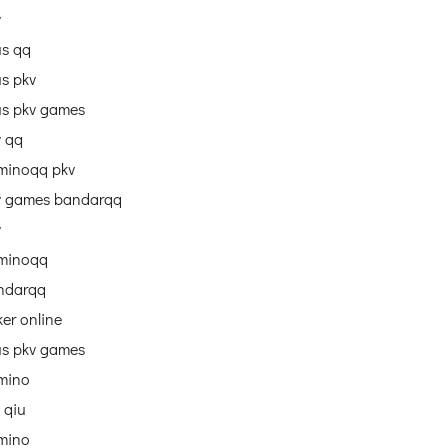
v
us qq
us pkv
us pkv games
v qq
minoqq pkv
v games bandarqq
v
minoqq
ndarqq
er online
us pkv games
mino
 qiu
mino