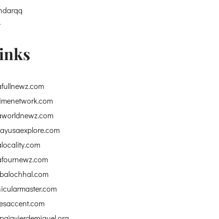
ndarqq
v
inks
afullnewz.com
timenetwork.com
aworldnewz.com
dayusaexplore.com
locality.com
afournewz.com
ebalochhal.com
icularmaster.com
besaccent.com
pajavierdemiguel.org