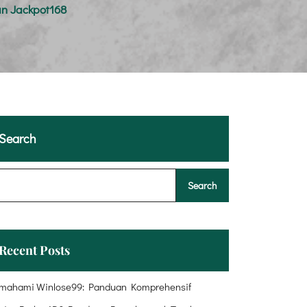
n Jackpot168
Search
Search
Recent Posts
mahami Winlose99: Panduan Komprehensif