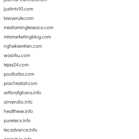
justintv10.com
lawyerule.com
mediamingleseaco.com
mtsmarketingblog.com
nghekiemtien.com
wasirku.com
tejas24.com
poolturbo.com
prachestait.com
artforafghans.info
airvendio.info
healthexe.info
puretecx.info
tecadvance.info
aminityio.info