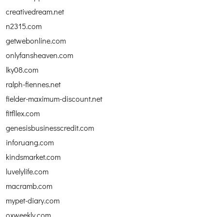
creativedream.net
n2315.com
getwebonline.com
onlyfansheaven.com
lky08.com
ralph-fiennes.net
fielder-maximum-discount.net
fitfllex.com
genesisbusinesscredit.com
inforuang.com
kindsmarket.com
luvelylife.com
macramb.com
mypet-diary.com
oxweekly.com