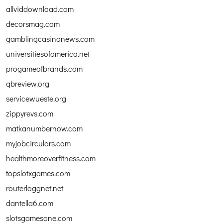
allviddownload.com
decorsmag.com
gamblingcasinonews.com
universitiesofamerica.net
progameofbrands.com
qbreview.org
servicewueste.org
zippyrevs.com
matkanumbernow.com
myjobcirculars.com
healthmoreoverfitness.com
topslotxgames.com
routerloggnet.net
dantella6.com
slotsgamesone.com