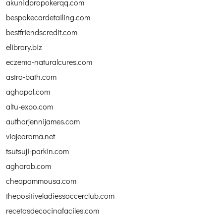
akunidpropokerqq.com
bespokecardetailing.com
bestfriendscredit.com
elibrary.biz
eczema-naturalcures.com
astro-bath.com
aghapal.com
altu-expo.com
authorjennijames.com
viajearoma.net
tsutsuji-parkin.com
agharab.com
cheapammousa.com
thepositiveladiessoccerclub.com
recetasdecocinafaciles.com