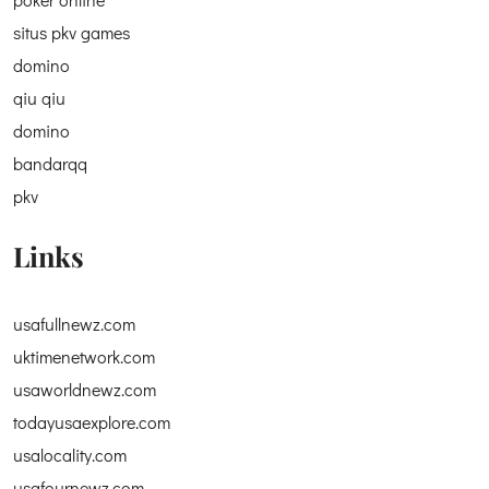
situs pkv games
domino
qiu qiu
domino
bandarqq
pkv
Links
usafullnewz.com
uktimenetwork.com
usaworldnewz.com
todayusaexplore.com
usalocality.com
usafournewz.com