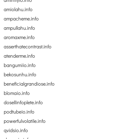
amiolahu.info
ampacheme.info
ampullahu.info
aromaxme.info
asserthatecontrast.info
atenderme.info
bangumiio.info
bekosunhu.info
beneficialgrandiose.info
blomaio.info
dosellinfoplete.info
podtubeio.info
powerfulvolatile.info
qvidsio.info