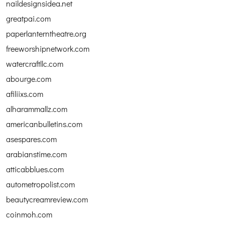
naildesignsidea.net
greatpai.com
paperlanterntheatre.org
freeworshipnetwork.com
watercraftllc.com
abourge.com
afiliixs.com
alharammallz.com
americanbulletins.com
asespares.com
arabianstime.com
atticabblues.com
autometropolist.com
beautycreamreview.com
coinmoh.com