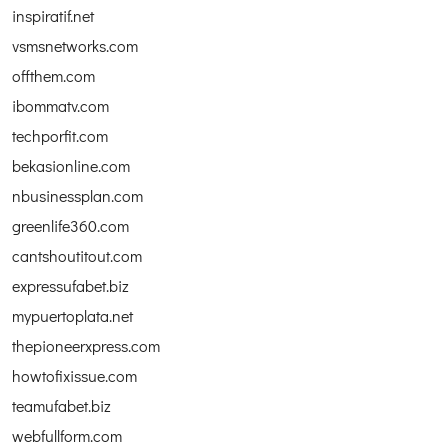
inspiratif.net
vsmsnetworks.com
offthem.com
ibommatv.com
techporfit.com
bekasionline.com
nbusinessplan.com
greenlife360.com
cantshoutitout.com
expressufabet.biz
mypuertoplata.net
thepioneerxpress.com
howtofixissue.com
teamufabet.biz
webfullform.com