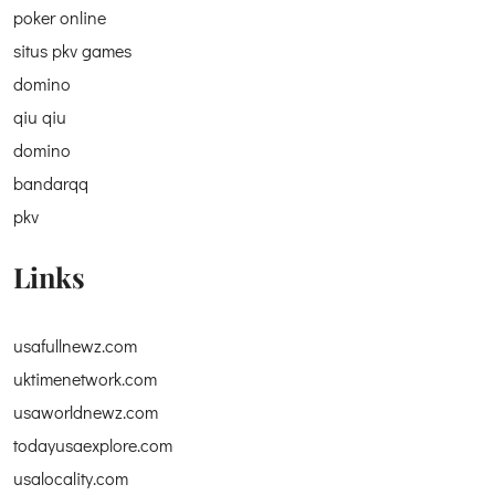
poker online
situs pkv games
domino
qiu qiu
domino
bandarqq
pkv
Links
usafullnewz.com
uktimenetwork.com
usaworldnewz.com
todayusaexplore.com
usalocality.com