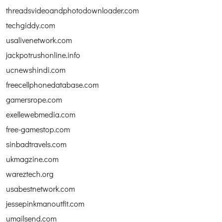
threadsvideoandphotodownloader.com
techgiddy.com
usalivenetwork.com
jackpotrushonline.info
ucnewshindi.com
freecellphonedatabase.com
gamersrope.com
exellewebmedia.com
free-gamestop.com
sinbadtravels.com
ukmagzine.com
wareztech.org
usabestnetwork.com
jessepinkmanoutfit.com
umailsend.com