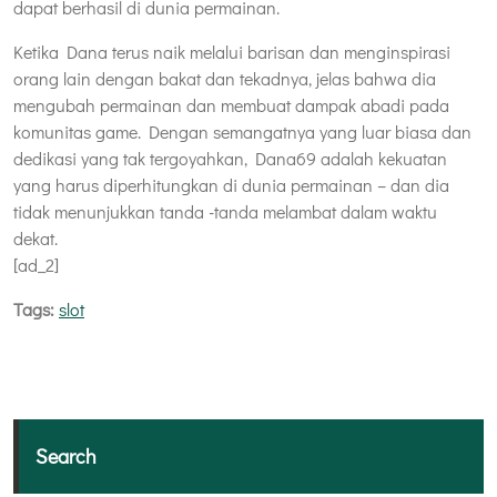
dapat berhasil di dunia permainan.
Ketika Dana terus naik melalui barisan dan menginspirasi
orang lain dengan bakat dan tekadnya, jelas bahwa dia
mengubah permainan dan membuat dampak abadi pada
komunitas game. Dengan semangatnya yang luar biasa dan
dedikasi yang tak tergoyahkan, Dana69 adalah kekuatan
yang harus diperhitungkan di dunia permainan – dan dia
tidak menunjukkan tanda -tanda melambat dalam waktu
dekat.
[ad_2]
Tags:
slot
Search