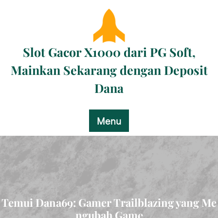
Skip
to
content
Slot Gacor X1000 dari PG Soft,
Mainkan Sekarang dengan Deposit
Dana
Menu
Temui Dana69: Gamer Trailblazing yang Me
ngubah Game