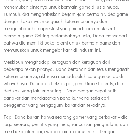
menemukan cintanya untuk bermain game di usia muda.
Tumbuh, dia menghabiskan berjam -jam bermain video game
dengan kakaknya, mengasah keterampilannya dan
mengembangkan apresiasi yang mendalam untuk seni
bermain game. Seiring bertambahnya usia, Dana menyadari
bahwa dia memiliki bakat alami untuk bermain game dan
memutuskan untuk mengejar karir di industri ini.
Meskipun menghadapi keraguan dan keraguan dari
beberapa rekan prianya, Dana bertahan dan terus mengasah
keterampilannya, akhirnya menjadi salah satu gamer top di
wilayahnya. Dengan refleks cepat, pemikiran strategis, dan
dedikasi yang tak tertandingi, Dana dengan cepat naik
pangkat dan mendapatkan pengikut yang setia dari
penggemar yang mengagumi bakat dan tekadnya.
Tapi Dana bukan hanya seorang gamer yang berbakat – dia
juga seorang perintis yang menghancurkan penghalang dan
membuka jalan bagi wanita lain di industri ini. Dengan