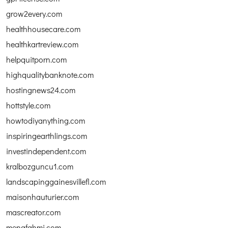
grow2every.com
healthhousecare.com
healthkartreview.com
helpquitporn.com
highqualitybanknote.com
hostingnews24.com
hottstyle.com
howtodiyanything.com
inspiringearthlings.com
investindependent.com
kralbozguncu1.com
landscapinggainesvillefl.com
maisonhauturier.com
mascreator.com
menafahmi.com