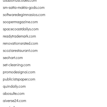
usabonuscodes.com
sm-satta-makta-gods.com
softwaredegimnasios.com
soopermagazine.com
spacecoastdailys.com
readytrademark.com
renovationsrated.com
scoziarestaurant.com
seohart.com
set-cleaning.com
promodesignai.com
publicistspaper.com
quindaily.com
abosulte.com
aiverse24.com