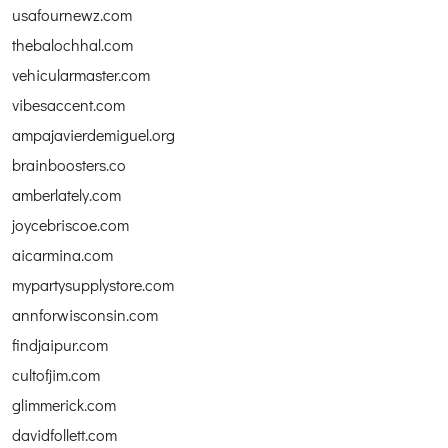
usafournewz.com
thebalochhal.com
vehicularmaster.com
vibesaccent.com
ampajavierdemiguel.org
brainboosters.co
amberlately.com
joycebriscoe.com
aicarmina.com
mypartysupplystore.com
annforwisconsin.com
findjaipur.com
cultofjim.com
glimmerick.com
davidfollett.com