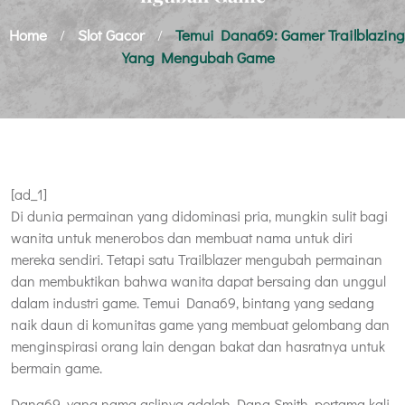
Home
Slot Gacor
Temui Dana69: Gamer Trailblazing
/
/
Yang Mengubah Game
[ad_1]
Di dunia permainan yang didominasi pria, mungkin sulit bagi
wanita untuk menerobos dan membuat nama untuk diri
mereka sendiri. Tetapi satu Trailblazer mengubah permainan
dan membuktikan bahwa wanita dapat bersaing dan unggul
dalam industri game. Temui Dana69, bintang yang sedang
naik daun di komunitas game yang membuat gelombang dan
menginspirasi orang lain dengan bakat dan hasratnya untuk
bermain game.
Dana69, yang nama aslinya adalah Dana Smith, pertama kali