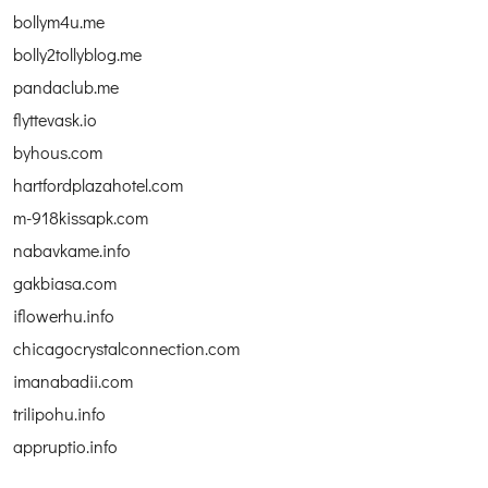
bollym4u.me
bolly2tollyblog.me
pandaclub.me
flyttevask.io
byhous.com
hartfordplazahotel.com
m-918kissapk.com
nabavkame.info
gakbiasa.com
iflowerhu.info
chicagocrystalconnection.com
imanabadii.com
trilipohu.info
appruptio.info