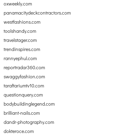
oxweekly.com
panamacitydeckcontractors.com
westfashions.com
toolshandy.com
travelstager.com
trendinspires.com
rannyephul.com
reportradar360.com
swaggyfashion.com
taraftariumtv10.com
questionquery.com
bodybuildinglegend.com
brilliant-nails.com
dandr-photography.com
dokteroce.com