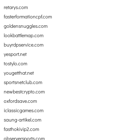
retarys.com
fasterformationcpf.com
goldensnuggles.com
lookbattlemap.com
buyrdpservice.com
yesport.net
tostylo.com
yougetthat.net
sportsnetclub.com
newbestcrypto.com
oxfordsave.com
iclassicgames.com
saung-artikel.com
fasthokivip2.com
observersports.com