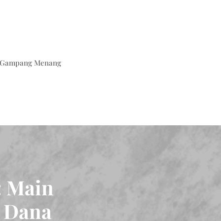
t Gampang Menang
: Main
t Dana