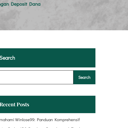
engan Deposit Dana
Search
Search
Recent Posts
mahami Winlose99: Panduan Komprehensif