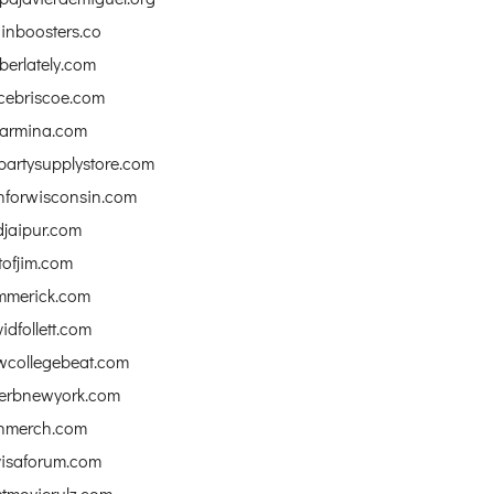
inboosters.co
erlately.com
cebriscoe.com
carmina.com
partysupplystore.com
nforwisconsin.com
djaipur.com
tofjim.com
immerick.com
idfollett.com
wcollegebeat.com
verbnewyork.com
inmerch.com
visaforum.com
tmovierulz.com