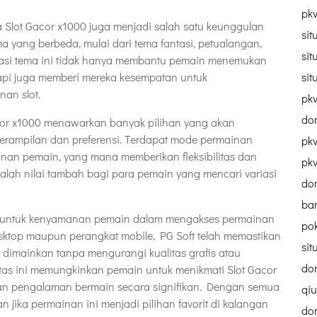
pk
da Slot Gacor x1000 juga menjadi salah satu keunggulan
sit
 yang berbeda, mulai dari tema fantasi, petualangan,
sit
riasi tema ini tidak hanya membantu pemain menemukan
tapi juga memberi mereka kesempatan untuk
sit
nan slot.
pk
do
Gacor x1000 menawarkan banyak pilihan yang akan
erampilan dan preferensi. Terdapat mode permainan
pk
inan pemain, yang mana memberikan fleksibilitas dan
pk
ah nilai tambah bagi para pemain yang mencari variasi
do
ba
an untuk kenyamanan pemain dalam mengakses permainan
pok
esktop maupun perangkat mobile, PG Soft telah memastikan
sit
dimainkan tanpa mengurangi kualitas grafis atau
do
as ini memungkinkan pemain untuk menikmati Slot Gacor
kan pengalaman bermain secara signifikan. Dengan semua
qiu
jika permainan ini menjadi pilihan favorit di kalangan
do