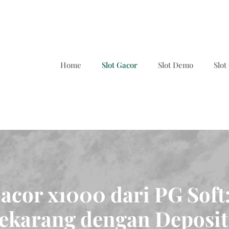
Home
Slot Gacor
Slot Demo
Slo
Gacor x1000 dari PG Soft
ekarang dengan Deposi