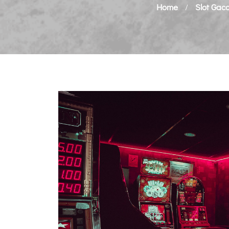
Home
Slot Gac
/