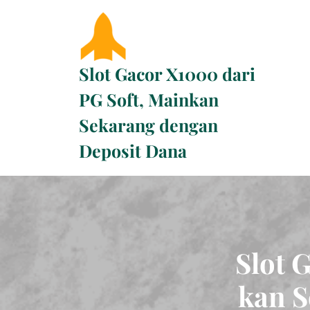
Skip
to
content
Slot Gacor X1000 dari
PG Soft, Mainkan
Sekarang dengan
Deposit Dana
Slot 
kan S