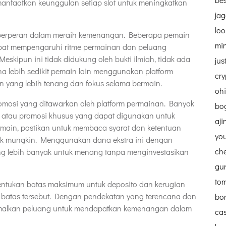
manfaatkan keunggulan setiap slot untuk meningkatkan
jag
lo
ga berperan dalam meraih kemenangan. Beberapa pemain
mi
pat mempengaruhi ritme permainan dan peluang
ipun ini tidak didukung oleh bukti ilmiah, tidak ada
jus
 lebih sedikit pemain lain menggunakan platform
cry
 yang lebih tenang dan fokus selama bermain.
oh
mosi yang ditawarkan oleh platform permainan. Banyak
bo
s, atau promosi khusus yang dapat digunakan untuk
aji
main, pastikan untuk membaca syarat dan ketentuan
you
k mungkin. Menggunakan dana ekstra ini dengan
ch
g lebih banyak untuk menang tanpa menginvestasikan
gu
to
Tentukan batas maksimum untuk deposito dan kerugian
ai batas tersebut. Dengan pendekatan yang terencana dan
bo
malkan peluang untuk mendapatkan kemenangan dalam
ca