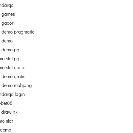
ndarqq
v games
k gacor
t demo pragmatic
t demo
t demo pg
o slot pg
o slot gacor
t demo gratis
ot demo mahjong
ndarqq login
obet88
e draw hk
o slot
 demo