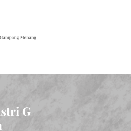
t Gampang Menang
stri G
a