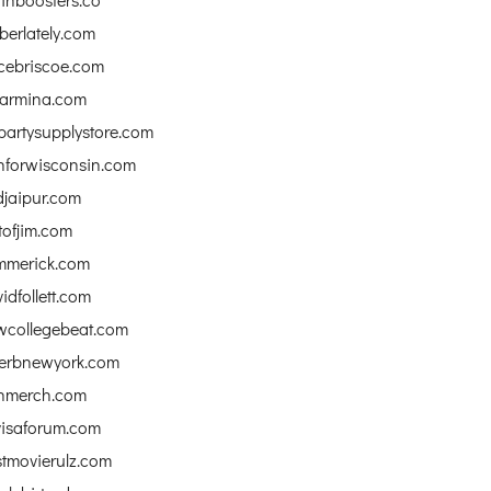
erlately.com
cebriscoe.com
carmina.com
partysupplystore.com
nforwisconsin.com
djaipur.com
tofjim.com
immerick.com
idfollett.com
wcollegebeat.com
verbnewyork.com
inmerch.com
visaforum.com
tmovierulz.com