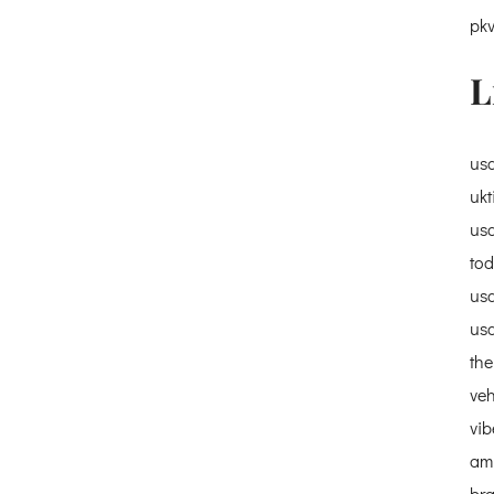
pk
L
us
uk
us
to
usa
us
th
veh
vi
am
bra