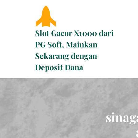
Skip
to
content
Slot Gacor X1000 dari
PG Soft, Mainkan
Sekarang dengan
Deposit Dana
sinag