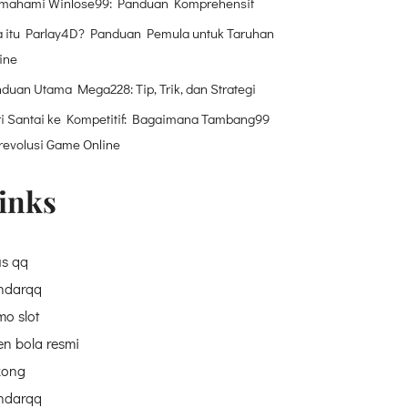
mahami Winlose99: Panduan Komprehensif
 itu Parlay4D? Panduan Pemula untuk Taruhan
ine
duan Utama Mega228: Tip, Trik, dan Strategi
i Santai ke Kompetitif: Bagaimana Tambang99
evolusi Game Online
inks
us qq
ndarqq
o slot
n bola resmi
kong
ndarqq