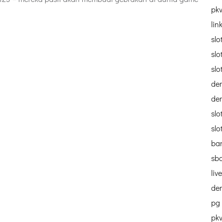
pk
lin
slo
slo
slo
dem
dem
slo
sl
ba
sb
liv
dem
pg
pk