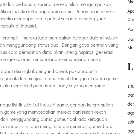
Me
uput dari perhatian, karena mereka telah mengumpulkan
Apa
ikasi mereka terhadap dunia game. Penampilan mereka
ereka mendapatkan reputasi sebagai pesaing yang
Onl
baik di industri.
Pan
terampil – mereka juga merupakan pelopor dalam industri
Dar
dan mengguncang status quo. Dengan gaya bermain yang
Mer
volusi cara permainan dimainkan, menginspirasi generasi
an mengeksplorasi kemungkinan-kemungkinan baru.
L
dapat disangkal, dengan banyak pakar industri
e puncak dan menjadi nama rumah tangga di dunia game.
in lain mendekati permainan, banyak yang mengambil
sit
ba
dem
ga listrik sejati di industri game, dengan keterampilan
ain game yang membedakan mereka dari rekan-rekan
age
n dan mengguncang dunia game, tidak ada keraguan
sa
di industri ini dan menginspirasi generasi gamer baru
ba
a123 – mereka pasti akan membuat gebrakan di dunia game