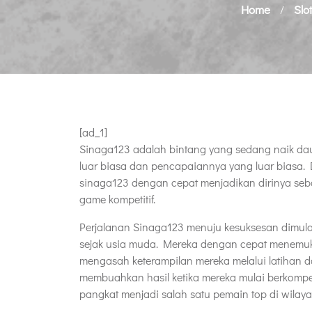
Home
Slo
/
[ad_1]
Sinaga123 adalah bintang yang sedang naik daun
luar biasa dan pencapaiannya yang luar biasa. 
sinaga123 dengan cepat menjadikan dirinya seb
game kompetitif.
Perjalanan Sinaga123 menuju kesuksesan dimula
sejak usia muda. Mereka dengan cepat menemuk
mengasah keterampilan mereka melalui latihan d
membuahkan hasil ketika mereka mulai berkompe
pangkat menjadi salah satu pemain top di wilay