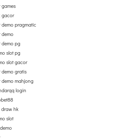
v games
k gacor
t demo pragmatic
t demo
t demo pg
o slot pg
o slot gacor
t demo gratis
ot demo mahjong
ndarqq login
obet88
e draw hk
o slot
 demo
v