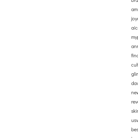
amb
joy
ai
my
an
fin
cul
gl
dav
ne
re
sk
us
bes