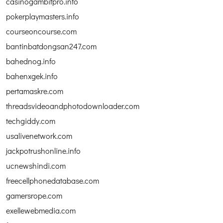
casinogambitpro.info
pokerplaymasters.info
courseoncourse.com
bantinbatdongsan247.com
bahednog.info
bahenxgek.info
pertamaskre.com
threadsvideoandphotodownloader.com
techgiddy.com
usalivenetwork.com
jackpotrushonline.info
ucnewshindi.com
freecellphonedatabase.com
gamersrope.com
exellewebmedia.com