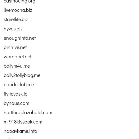
casinoeing.org
livemocha.biz
streetlife.biz
hyves.biz
enoughinfo.net
pinhive.net
warnabet.net
bollym4u.me
bolly2tollyblog.me
pandaclub.me
flyttevask.io
byhous.com
hartfordplazahotel.com
m-918kissapk.com
nabavkame.info