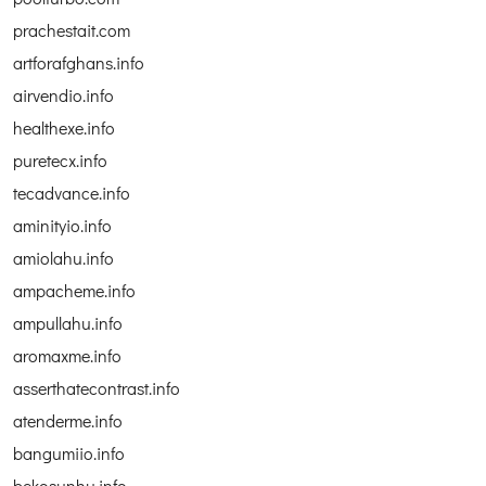
prachestait.com
artforafghans.info
airvendio.info
healthexe.info
puretecx.info
tecadvance.info
aminityio.info
amiolahu.info
ampacheme.info
ampullahu.info
aromaxme.info
asserthatecontrast.info
atenderme.info
bangumiio.info
bekosunhu.info