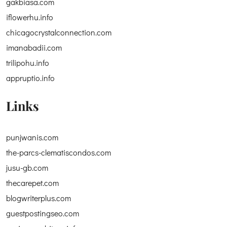
gakbiasa.com
iflowerhu.info
chicagocrystalconnection.com
imanabadii.com
trilipohu.info
appruptio.info
Links
punjwanis.com
the-parcs-clematiscondos.com
jusu-gb.com
thecarepet.com
blogwriterplus.com
guestpostingseo.com