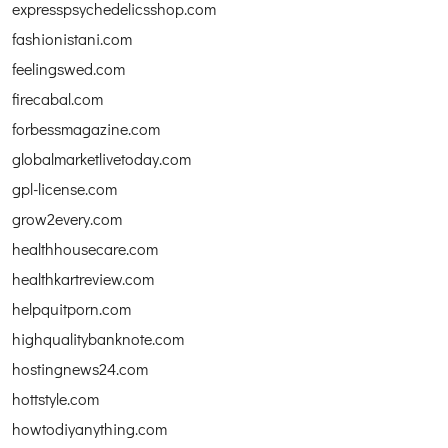
expresspsychedelicsshop.com
fashionistani.com
feelingswed.com
firecabal.com
forbessmagazine.com
globalmarketlivetoday.com
gpl-license.com
grow2every.com
healthhousecare.com
healthkartreview.com
helpquitporn.com
highqualitybanknote.com
hostingnews24.com
hottstyle.com
howtodiyanything.com