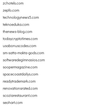
zchotels.com
zepfo.com
technologynews5.com
teknoeduka.com
thenews-blog.com
todaycryptotimes.com
usabonuscodes.com
sm-satta-makta-gods.com
softwaredegimnasios.com
soopermagazine.com
spacecoastdailys.com
readytrademark.com
renovationsrated.com
scoziarestaurant.com
seohart.com