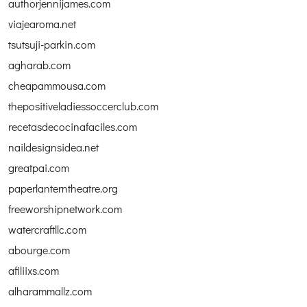
authorjennijames.com
viajearoma.net
tsutsuji-parkin.com
agharab.com
cheapammousa.com
thepositiveladiessoccerclub.com
recetasdecocinafaciles.com
naildesignsidea.net
greatpai.com
paperlanterntheatre.org
freeworshipnetwork.com
watercraftllc.com
abourge.com
afiliixs.com
alharammallz.com