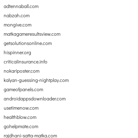
adtennaball.com
nabzah.com
mongive.com
matkagameresultsview.com
getsolutionsonline.com
hispinner.org
criticalinsurance.info
nokariposter.com
kalyan-guessing-nightplay.com
gameofpanels.com
androidappsdownloader.com
usetimenow.com
healthblow.com
gohelpmate.com
rajdhani-satta-matka.com