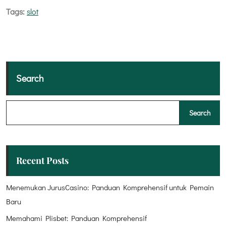
Tags:
slot
Search
Search
Recent Posts
Menemukan JurusCasino: Panduan Komprehensif untuk Pemain
Baru
Memahami Plisbet: Panduan Komprehensif