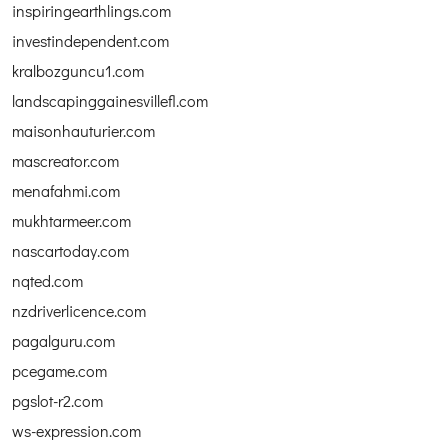
inspiringearthlings.com
investindependent.com
kralbozguncu1.com
landscapinggainesvillefl.com
maisonhauturier.com
mascreator.com
menafahmi.com
mukhtarmeer.com
nascartoday.com
nqted.com
nzdriverlicence.com
pagalguru.com
pcegame.com
pgslot-r2.com
ws-expression.com