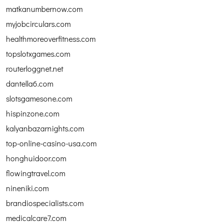
matkanumbernow.com
myjobcirculars.com
healthmoreoverfitness.com
topslotxgames.com
routerloggnet.net
dantella6.com
slotsgamesone.com
hispinzone.com
kalyanbazarnights.com
top-online-casino-usa.com
honghuidoor.com
flowingtravel.com
nineniki.com
brandiospecialists.com
medicalcare7.com