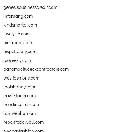
genesisbusinesscredit.com
inforuang.com
kindsmarket.com
luvelylife.com
macramb.com
mypet-diary.com
oxweekly.com
panamacitydeckcontractors.com
westfashions.com
toolshandy.com
travelstager.com
trendinspires.com
rannyephul.com
reportradar360.com
swaggyfashion.com