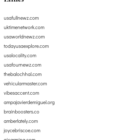
usafullnewz.com
uktimenetwork.com
usaworldnewz.com
todayusaexplore.com
usalocality.com
usafournewz.com
thebalochhal.com
vehicularmaster.com
vibesaccent.com
ampajavierdemiguel.org
brainboosters.co
amberlately.com
joycebriscoe.com
aicarmina.com