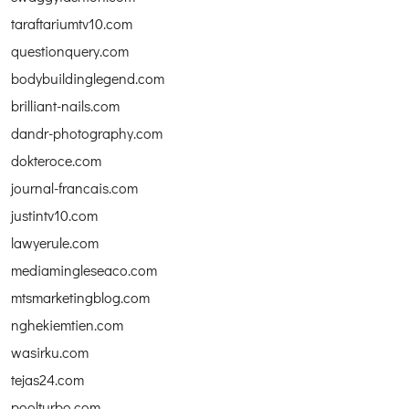
taraftariumtv10.com
questionquery.com
bodybuildinglegend.com
brilliant-nails.com
dandr-photography.com
dokteroce.com
journal-francais.com
justintv10.com
lawyerule.com
mediamingleseaco.com
mtsmarketingblog.com
nghekiemtien.com
wasirku.com
tejas24.com
poolturbo.com