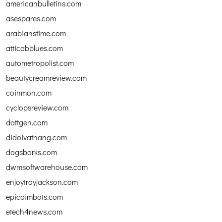
americanbulletins.com
asespares.com
arabianstime.com
atticabblues.com
autometropolist.com
beautycreamreview.com
coinmoh.com
cyclopsreview.com
dattgen.com
didoivatnang.com
dogsbarks.com
dwmsoftwarehouse.com
enjoytroyjackson.com
epicaimbots.com
etech4news.com