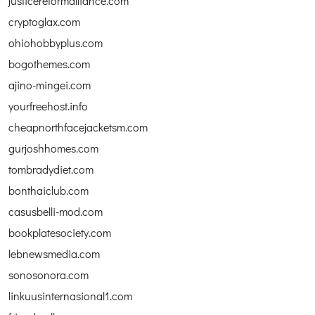
justicereformalliance.com
cryptoglax.com
ohiohobbyplus.com
bogothemes.com
ajino-mingei.com
yourfreehost.info
cheapnorthfacejacketsm.com
gurjoshhomes.com
tombradydiet.com
bonthaiclub.com
casusbelli-mod.com
bookplatesociety.com
lebnewsmedia.com
sonosonora.com
linkuusinternasional1.com