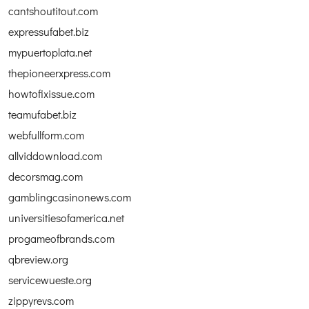
cantshoutitout.com
expressufabet.biz
mypuertoplata.net
thepioneerxpress.com
howtofixissue.com
teamufabet.biz
webfullform.com
allviddownload.com
decorsmag.com
gamblingcasinonews.com
universitiesofamerica.net
progameofbrands.com
qbreview.org
servicewueste.org
zippyrevs.com