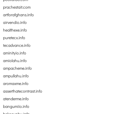
prachestait.com
artforafghans.info
airvendio.info
healthexe.info
puretecx.info
tecadvance.info
aminityio.info
amiolahu.info
ampacheme.info
ampullahu.info
aromaxme.info
asserthatecontrast.info
atenderme.info
bangumiio.info
bekosunhu.info