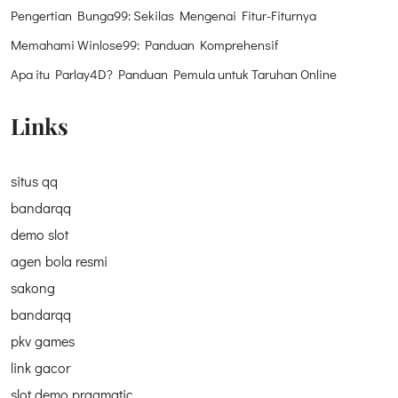
Pengertian Bunga99: Sekilas Mengenai Fitur-Fiturnya
Memahami Winlose99: Panduan Komprehensif
Apa itu Parlay4D? Panduan Pemula untuk Taruhan Online
Links
situs qq
bandarqq
demo slot
agen bola resmi
sakong
bandarqq
pkv games
link gacor
slot demo pragmatic