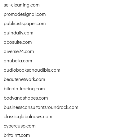
set-cleaning.com
promodesignai.com
publicistspaper.com
quindaily.com
abosulte.com
aiverse24.com
anubella.com
audiobooksonaudible.com
beautenetwork.com
bitcoin-tracing.com
bodyandshapes.com
businessconsultantsroundrock.com
classicglobalnews.com
cybercusp.com
britaintt.com