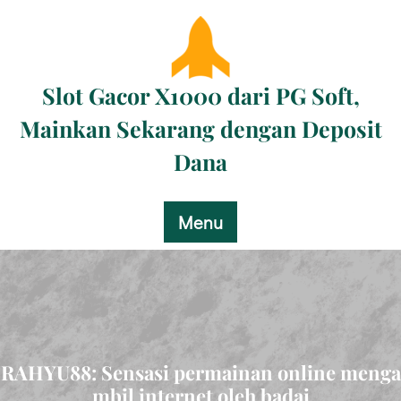
Skip
to
content
Slot Gacor X1000 dari PG Soft,
Mainkan Sekarang dengan Deposit
Dana
Menu
RAHYU88: Sensasi permainan online menga
mbil internet oleh badai