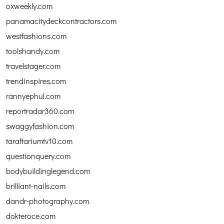
oxweekly.com
panamacitydeckcontractors.com
westfashions.com
toolshandy.com
travelstager.com
trendinspires.com
rannyephul.com
reportradar360.com
swaggyfashion.com
taraftariumtv10.com
questionquery.com
bodybuildinglegend.com
brilliant-nails.com
dandr-photography.com
dokteroce.com