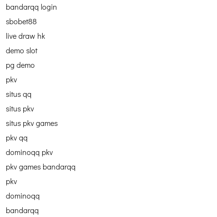
bandarqq login
sbobet88
live draw hk
demo slot
pg demo
pkv
situs qq
situs pkv
situs pkv games
pkv qq
dominoqq pkv
pkv games bandarqq
pkv
dominoqq
bandarqq