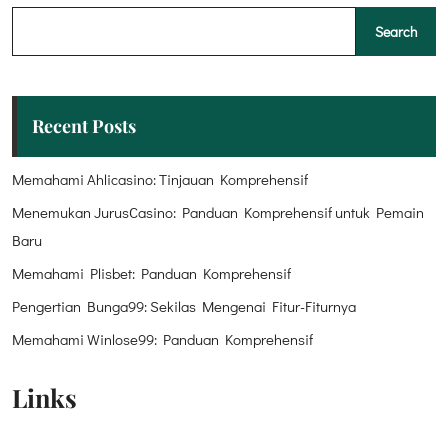
Search
Recent Posts
Memahami Ahlicasino: Tinjauan Komprehensif
Menemukan JurusCasino: Panduan Komprehensif untuk Pemain
Baru
Memahami Plisbet: Panduan Komprehensif
Pengertian Bunga99: Sekilas Mengenai Fitur-Fiturnya
Memahami Winlose99: Panduan Komprehensif
Links