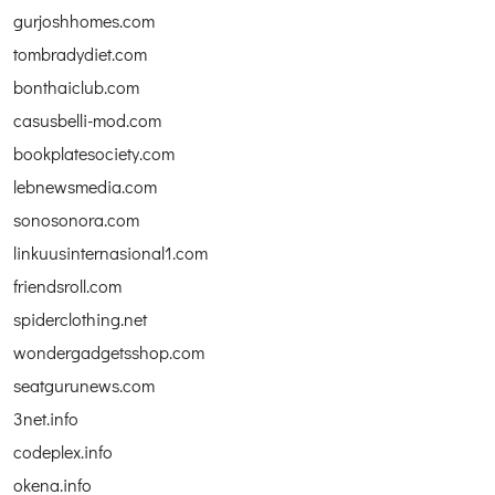
gurjoshhomes.com
tombradydiet.com
bonthaiclub.com
casusbelli-mod.com
bookplatesociety.com
lebnewsmedia.com
sonosonora.com
linkuusinternasional1.com
friendsroll.com
spiderclothing.net
wondergadgetsshop.com
seatgurunews.com
3net.info
codeplex.info
okena.info