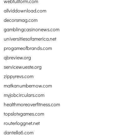
webfullform.com
allviddownload.com
decorsmag.com
gamblingcasinonews.com
universitiesofamerica.net
progameofbrands.com
qbreview.org
servicewueste.org
zippyrevs.com
matkanumbernow.com
myjobcirculars.com
healthmoreoverfitness.com
topslotxgames.com
routerloggnet.net
dantella6.com