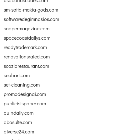
usabonuscodes.com
sm-satta-makta-gods.com
softwaredegimnasios.com
soopermagazine.com
spacecoastdailys.com
readytrademark.com
renovationsrated.com
scoziarestaurant.com
seohart.com
set-cleaning.com
promodesignai.com
publicistspaper.com
quindaily.com
abosulte.com
aiverse24.com