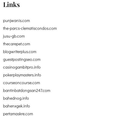
Links
punjwanis.com
the-parcs-clematiscondos.com
jusu-gb.com
thecarepet.com
blogwriterplus.com
guestpostingseo.com
casinogambitpro.info
pokerplaymasters.info
courseoncourse.com
bantinbatdongsan247.com
bahednog.info
bahenxgek.info
pertamaskre.com