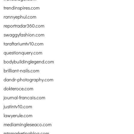
trendinspires.com
rannyephul.com
reportradar360.com
swaggyfashion.com
taraftariumtv10.com
questionquery.com
bodybuildinglegend.com
brilliant-nails.com
dandr-photography.com
dokteroce.com
journal-francais.com
justintv10.com
lawyerule.com
mediamingleseaco.com
mtsmarketingblog.com