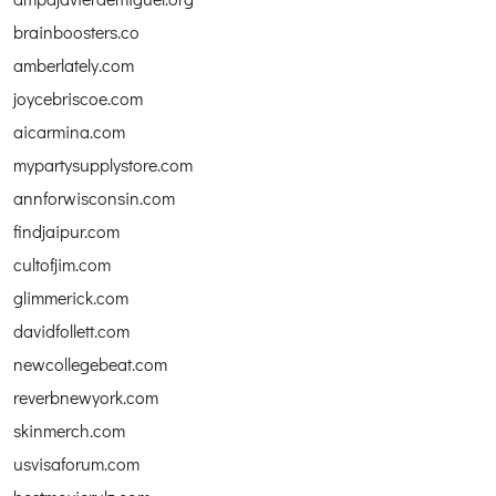
brainboosters.co
amberlately.com
joycebriscoe.com
aicarmina.com
mypartysupplystore.com
annforwisconsin.com
findjaipur.com
cultofjim.com
glimmerick.com
davidfollett.com
newcollegebeat.com
reverbnewyork.com
skinmerch.com
usvisaforum.com