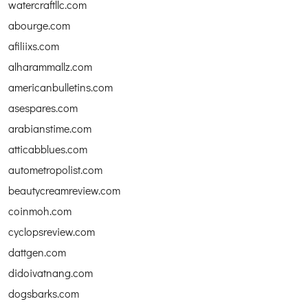
watercraftllc.com
abourge.com
afiliixs.com
alharammallz.com
americanbulletins.com
asespares.com
arabianstime.com
atticabblues.com
autometropolist.com
beautycreamreview.com
coinmoh.com
cyclopsreview.com
dattgen.com
didoivatnang.com
dogsbarks.com