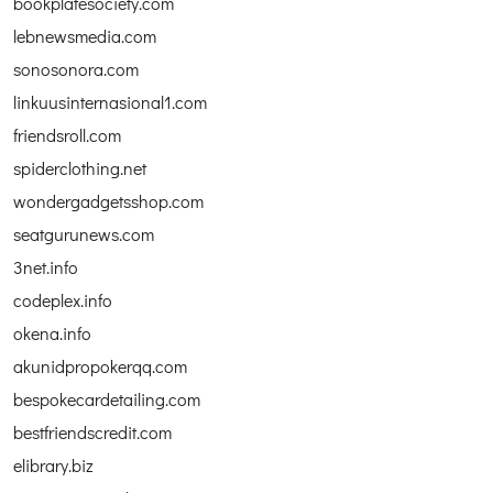
bookplatesociety.com
lebnewsmedia.com
sonosonora.com
linkuusinternasional1.com
friendsroll.com
spiderclothing.net
wondergadgetsshop.com
seatgurunews.com
3net.info
codeplex.info
okena.info
akunidpropokerqq.com
bespokecardetailing.com
bestfriendscredit.com
elibrary.biz