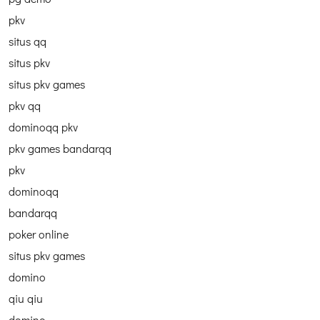
pkv
situs qq
situs pkv
situs pkv games
pkv qq
dominoqq pkv
pkv games bandarqq
pkv
dominoqq
bandarqq
poker online
situs pkv games
domino
qiu qiu
domino