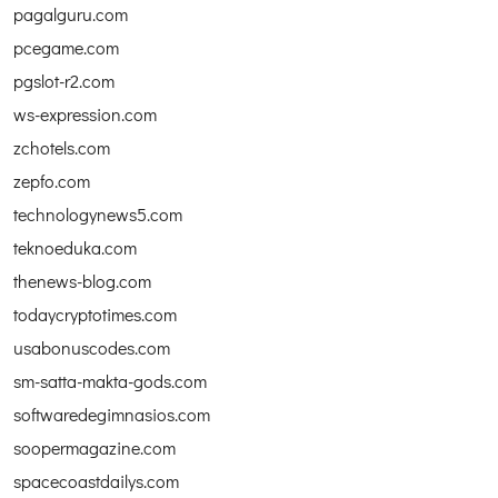
pagalguru.com
pcegame.com
pgslot-r2.com
ws-expression.com
zchotels.com
zepfo.com
technologynews5.com
teknoeduka.com
thenews-blog.com
todaycryptotimes.com
usabonuscodes.com
sm-satta-makta-gods.com
softwaredegimnasios.com
soopermagazine.com
spacecoastdailys.com