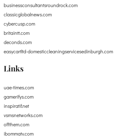
businessconsultantsroundrock.com
classicglobalnews.com
cybercusp.com
britaintt.com
deconds.com
easycartltd-domesticcleaningservicesedinburgh.com
Links
uae-times.com
gamerifys.com
inspiratif.net
vsmsnetworks.com
offthem.com
ibommatv.com