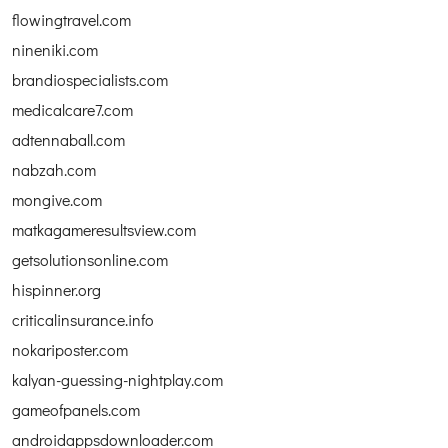
flowingtravel.com
nineniki.com
brandiospecialists.com
medicalcare7.com
adtennaball.com
nabzah.com
mongive.com
matkagameresultsview.com
getsolutionsonline.com
hispinner.org
criticalinsurance.info
nokariposter.com
kalyan-guessing-nightplay.com
gameofpanels.com
androidappsdownloader.com