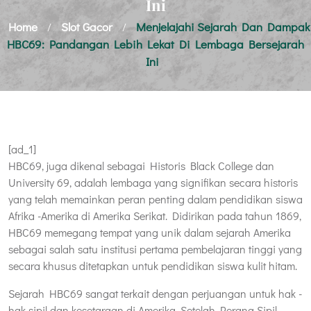
Ini
Home
Slot Gacor
Menjelajahi Sejarah Dan Dampak
/
/
HBC69: Pandangan Lebih Lekat Di Lembaga Bersejarah
Ini
[ad_1]
HBC69, juga dikenal sebagai Historis Black College dan
University 69, adalah lembaga yang signifikan secara historis
yang telah memainkan peran penting dalam pendidikan siswa
Afrika -Amerika di Amerika Serikat. Didirikan pada tahun 1869,
HBC69 memegang tempat yang unik dalam sejarah Amerika
sebagai salah satu institusi pertama pembelajaran tinggi yang
secara khusus ditetapkan untuk pendidikan siswa kulit hitam.
Sejarah HBC69 sangat terkait dengan perjuangan untuk hak -
hak sipil dan kesetaraan di Amerika. Setelah Perang Sipil,