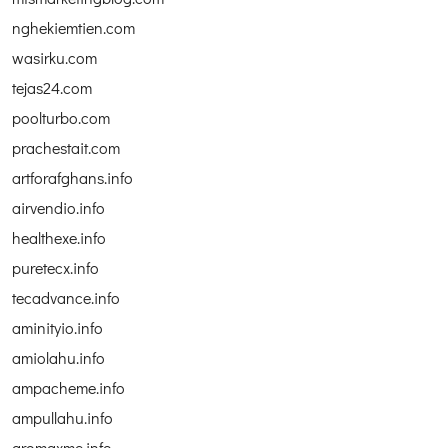
nghekiemtien.com
wasirku.com
tejas24.com
poolturbo.com
prachestait.com
artforafghans.info
airvendio.info
healthexe.info
puretecx.info
tecadvance.info
aminityio.info
amiolahu.info
ampacheme.info
ampullahu.info
aromaxme.info