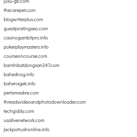
jusu-gb.com
thecarepet.com
blogwriterplus.com
guestpostingseo.com
casinogambitpro.info
pokerplaymasters.info
courseoncourse.com
bantinbatdongsan247.com
bahednog.info
bahenxgek.info
pertamaskre.com
threadsvideoandphotodownloader.com
techgiddy.com
usalivenetwork.com
jackpotrushonline.info