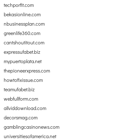
techporfit.com
bekasionline.com
nbusinessplan.com
greenlife360.com
cantshoutitout.com
expressufabet.biz
mypuertoplata.net
thepioneerxpress.com
howtofixissue.com
teamufabet.biz
webfullform.com
allviddownload.com
decorsmag.com
gamblingcasinonews.com
universitiesofamerica.net