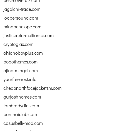
bestmovierulz.com
jagalchi-trade.com
loopersound.com
minapenelope.com
justicereformalliance.com
cryptoglax.com
ohiohobbyplus.com
bogothemes.com
ajino-mingei.com
yourfreehost.info
cheapnorthfacejacketsm.com
gurjoshhomes.com
tombradydiet.com
bonthaiclub.com
casusbelli-mod.com