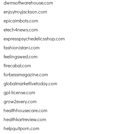
dwmsoftwarehouse.com
enjoytroyjackson.com
epicaimbots.com
etech4news.com
expresspsychedelicsshop.com
fashionistani.com
feelingswed.com
firecabal.com
forbessmagazine.com
globalmarketlivetoday.com
gpl-license.com
grow2every.com
healthhousecare.com
healthkartreview.com
helpquitporn.com