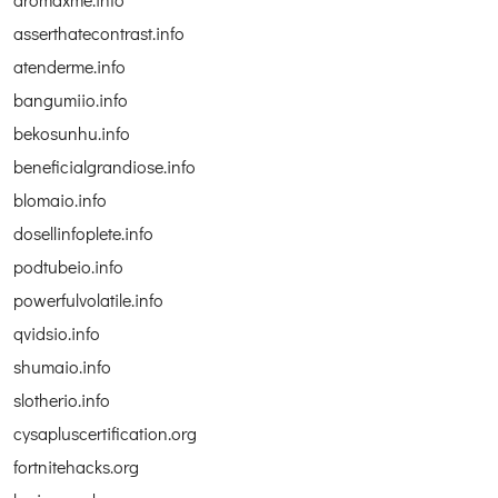
asserthatecontrast.info
atenderme.info
bangumiio.info
bekosunhu.info
beneficialgrandiose.info
blomaio.info
dosellinfoplete.info
podtubeio.info
powerfulvolatile.info
qvidsio.info
shumaio.info
slotherio.info
cysapluscertification.org
fortnitehacks.org