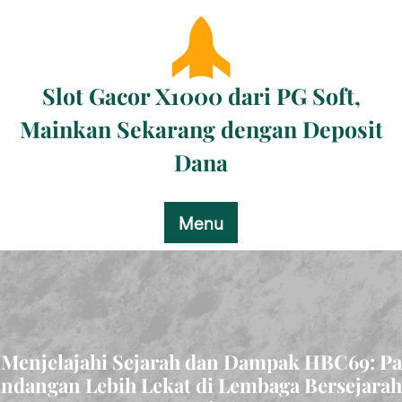
Skip
to
content
Slot Gacor X1000 dari PG Soft,
Mainkan Sekarang dengan Deposit
Dana
Menu
Menjelajahi Sejarah dan Dampak HBC69: Pa
ndangan Lebih Lekat di Lembaga Bersejarah