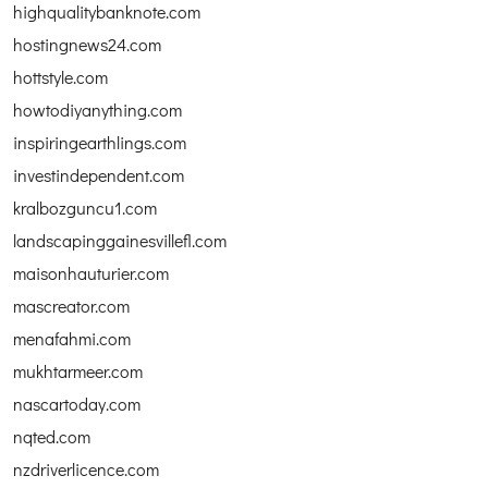
highqualitybanknote.com
hostingnews24.com
hottstyle.com
howtodiyanything.com
inspiringearthlings.com
investindependent.com
kralbozguncu1.com
landscapinggainesvillefl.com
maisonhauturier.com
mascreator.com
menafahmi.com
mukhtarmeer.com
nascartoday.com
nqted.com
nzdriverlicence.com