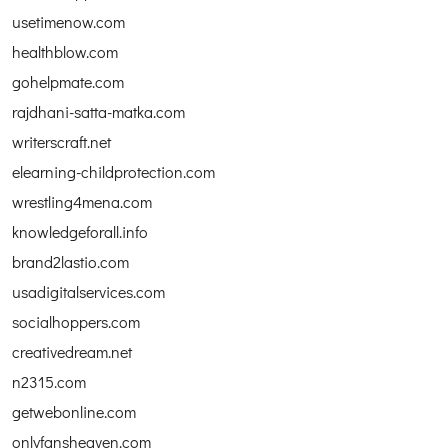
usetimenow.com
healthblow.com
gohelpmate.com
rajdhani-satta-matka.com
writerscraft.net
elearning-childprotection.com
wrestling4mena.com
knowledgeforall.info
brand2lastio.com
usadigitalservices.com
socialhoppers.com
creativedream.net
n2315.com
getwebonline.com
onlyfansheaven.com