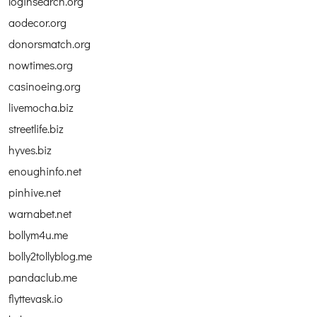
loginsearch.org
aodecor.org
donorsmatch.org
nowtimes.org
casinoeing.org
livemocha.biz
streetlife.biz
hyves.biz
enoughinfo.net
pinhive.net
warnabet.net
bollym4u.me
bolly2tollyblog.me
pandaclub.me
flyttevask.io