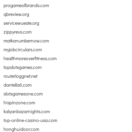
progameofbrands.com
qbreview.org
servicewueste.org
zippyrevs.com
matkanumbernow.com
myjobcirculars.com
healthmoreoverfitness.com
topslotxgames.com
routerloggnet.net
dantella6.com
slotsgamesone.com
hispinzone.com
kalyanbazarnights.com
top-online-casino-usa.com
honghuidoor.com