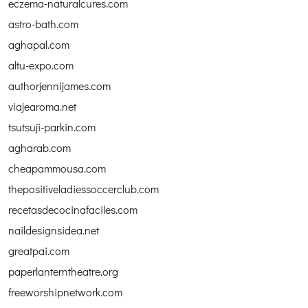
eczema-naturalcures.com
astro-bath.com
aghapal.com
altu-expo.com
authorjennijames.com
viajearoma.net
tsutsuji-parkin.com
agharab.com
cheapammousa.com
thepositiveladiessoccerclub.com
recetasdecocinafaciles.com
naildesignsidea.net
greatpai.com
paperlanterntheatre.org
freeworshipnetwork.com