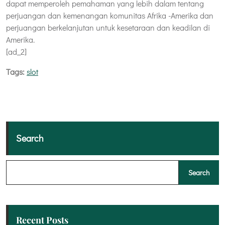
dapat memperoleh pemahaman yang lebih dalam tentang
perjuangan dan kemenangan komunitas Afrika -Amerika dan
perjuangan berkelanjutan untuk kesetaraan dan keadilan di
Amerika.
[ad_2]
Tags:
slot
Search
Search
Recent Posts