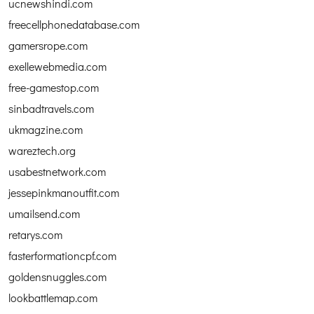
ucnewshindi.com
freecellphonedatabase.com
gamersrope.com
exellewebmedia.com
free-gamestop.com
sinbadtravels.com
ukmagzine.com
wareztech.org
usabestnetwork.com
jessepinkmanoutfit.com
umailsend.com
retarys.com
fasterformationcpf.com
goldensnuggles.com
lookbattlemap.com