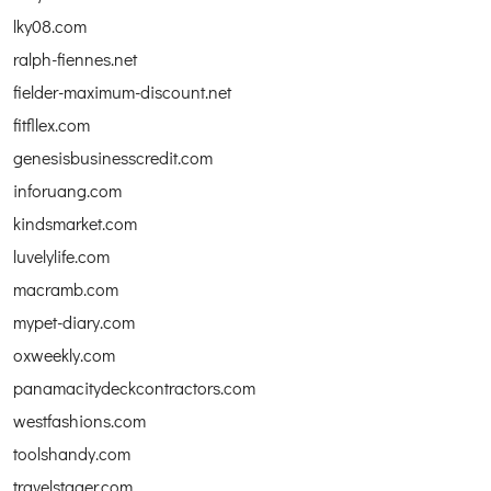
lky08.com
ralph-fiennes.net
fielder-maximum-discount.net
fitfllex.com
genesisbusinesscredit.com
inforuang.com
kindsmarket.com
luvelylife.com
macramb.com
mypet-diary.com
oxweekly.com
panamacitydeckcontractors.com
westfashions.com
toolshandy.com
travelstager.com