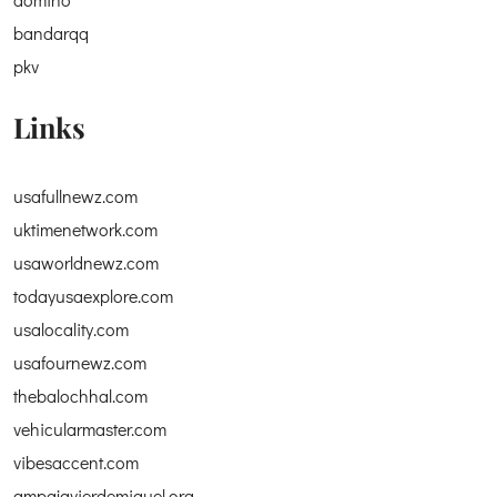
bandarqq
pkv
Links
usafullnewz.com
uktimenetwork.com
usaworldnewz.com
todayusaexplore.com
usalocality.com
usafournewz.com
thebalochhal.com
vehicularmaster.com
vibesaccent.com
ampajavierdemiguel.org