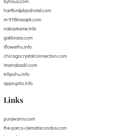
byhous.com
hartfordplazahotel.com
m-918kissapk.com
nabavkame.info
gakbiasa.com
iflowerhu.info
chicagocrystalconnection.com
imanabadii.com
trilipohu.info
appruptio.info
Links
punjwanis.com
the-parcs-clematiscondos.com