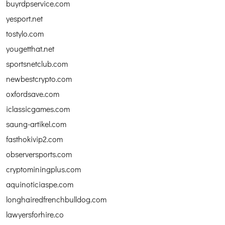
buyrdpservice.com
yesport.net
tostylo.com
yougetthat.net
sportsnetclub.com
newbestcrypto.com
oxfordsave.com
iclassicgames.com
saung-artikel.com
fasthokivip2.com
observersports.com
cryptominingplus.com
aquinoticiaspe.com
longhairedfrenchbulldog.com
lawyersforhire.co