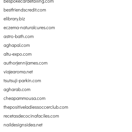
bespokecardetailing.com
bestfriendscredit.com
elibrary.biz
eczema-naturalcures.com
astro-bath.com
aghapal.com
altu-expo.com
authorjennijames.com
viajearoma.net
tsutsuji-parkin.com
agharab.com
cheapammousa.com
thepositiveladiessoccerclub.com
recetasdecocinafaciles.com
naildesignsidea.net