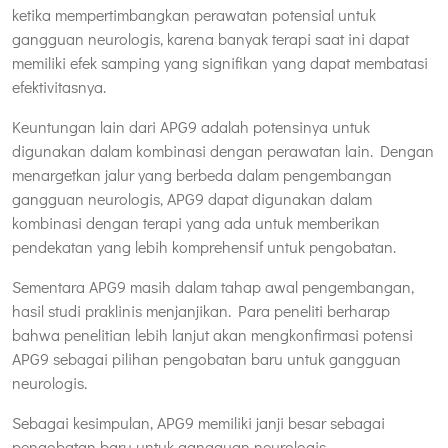
ketika mempertimbangkan perawatan potensial untuk
gangguan neurologis, karena banyak terapi saat ini dapat
memiliki efek samping yang signifikan yang dapat membatasi
efektivitasnya.
Keuntungan lain dari APG9 adalah potensinya untuk
digunakan dalam kombinasi dengan perawatan lain. Dengan
menargetkan jalur yang berbeda dalam pengembangan
gangguan neurologis, APG9 dapat digunakan dalam
kombinasi dengan terapi yang ada untuk memberikan
pendekatan yang lebih komprehensif untuk pengobatan.
Sementara APG9 masih dalam tahap awal pengembangan,
hasil studi praklinis menjanjikan. Para peneliti berharap
bahwa penelitian lebih lanjut akan mengkonfirmasi potensi
APG9 sebagai pilihan pengobatan baru untuk gangguan
neurologis.
Sebagai kesimpulan, APG9 memiliki janji besar sebagai
pengobatan baru untuk gangguan neurologis.