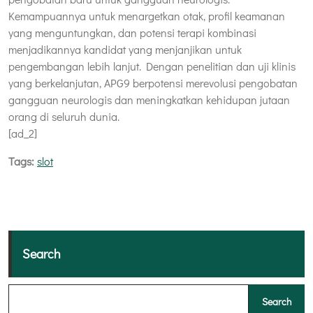
Kemampuannya untuk menargetkan otak, profil keamanan
yang menguntungkan, dan potensi terapi kombinasi
menjadikannya kandidat yang menjanjikan untuk
pengembangan lebih lanjut. Dengan penelitian dan uji klinis
yang berkelanjutan, APG9 berpotensi merevolusi pengobatan
gangguan neurologis dan meningkatkan kehidupan jutaan
orang di seluruh dunia.
[ad_2]
Tags:
slot
Search
Search