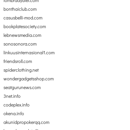
tombradydiet.com
bonthaiclub.com
casusbelli-mod.com
bookplatesociety.com
lebnewsmedia.com
sonosonora.com
linkuusinternasional1.com
friendsroll.com
spiderclothing.net
wondergadgetsshop.com
seatgurunews.com
3net.info
codeplex.info
okena.info
akunidpropokerqq.com