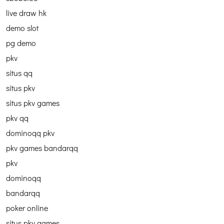
live draw hk
demo slot
pg demo
pkv
situs qq
situs pkv
situs pkv games
pkv qq
dominoqq pkv
pkv games bandarqq
pkv
dominoqq
bandarqq
poker online
situs pkv games