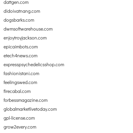
dattgen.com
didoivatnang.com
dogsbarks.com
dwmsoftwarehouse.com
enjoytroyjackson.com
epicaimbots.com
etech4news.com
expresspsychedelicsshop.com
fashionistani.com
feelingswed.com
firecabal.com
forbessmagazine.com
globalmarketlivetoday.com
gpl-license.com
grow2every.com