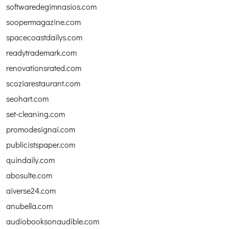
softwaredegimnasios.com
soopermagazine.com
spacecoastdailys.com
readytrademark.com
renovationsrated.com
scoziarestaurant.com
seohart.com
set-cleaning.com
promodesignai.com
publicistspaper.com
quindaily.com
abosulte.com
aiverse24.com
anubella.com
audiobooksonaudible.com