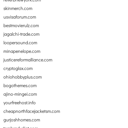
skinmerch.com
usvisaforum.com
bestmovierulz.com
jagalchi-trade.com
loopersound.com
minapenelope.com
justicereformalliance.com
cryptoglax.com
ohiohobbyplus.com
bogothemes.com
ajino-mingei.com
yourfreehost.info
cheapnorthfacejacketsm.com
gurjoshhomes.com