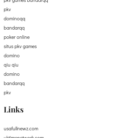
pkv
dominoqq
bandarqq
poker online
situs pkv games
domino
qiu qiu
domino
bandarqq
pkv
Links
usafullnewz.com
uktimenetwork.com