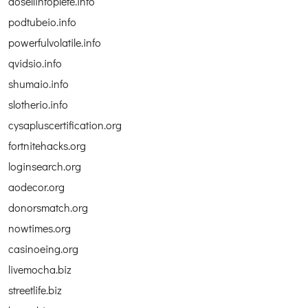
dosellinfoplete.info
podtubeio.info
powerfulvolatile.info
qvidsio.info
shumaio.info
slotherio.info
cysapluscertification.org
fortnitehacks.org
loginsearch.org
aodecor.org
donorsmatch.org
nowtimes.org
casinoeing.org
livemocha.biz
streetlife.biz