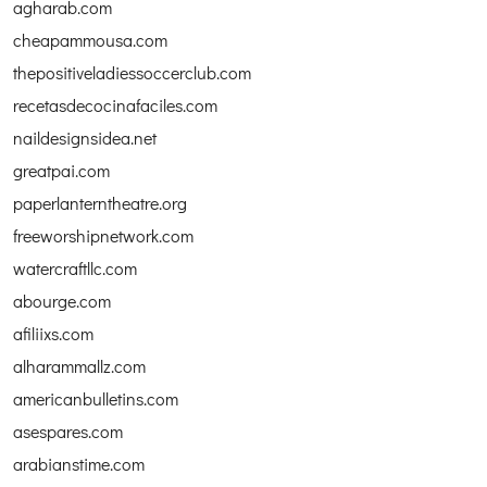
agharab.com
cheapammousa.com
thepositiveladiessoccerclub.com
recetasdecocinafaciles.com
naildesignsidea.net
greatpai.com
paperlanterntheatre.org
freeworshipnetwork.com
watercraftllc.com
abourge.com
afiliixs.com
alharammallz.com
americanbulletins.com
asespares.com
arabianstime.com