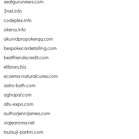
seatgurunews.com
3net.info
codeplex.info
okena.info
akunidpropokerqq.com
bespokecardetailing.com
bestfriendscredit.com
elibrary.biz
eczema-naturalcures.com
astro-bath.com
aghapal.com
altu-expo.com
authorjennijames.com
viajearoma.net
tsutsuji-parkin.com