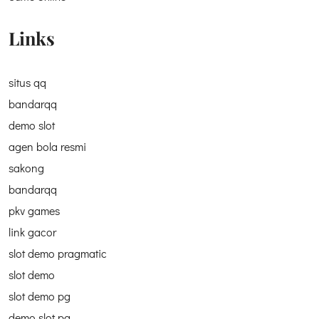
Links
situs qq
bandarqq
demo slot
agen bola resmi
sakong
bandarqq
pkv games
link gacor
slot demo pragmatic
slot demo
slot demo pg
demo slot pg