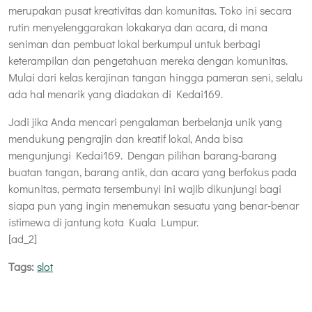
merupakan pusat kreativitas dan komunitas. Toko ini secara
rutin menyelenggarakan lokakarya dan acara, di mana
seniman dan pembuat lokal berkumpul untuk berbagi
keterampilan dan pengetahuan mereka dengan komunitas.
Mulai dari kelas kerajinan tangan hingga pameran seni, selalu
ada hal menarik yang diadakan di Kedai169.
Jadi jika Anda mencari pengalaman berbelanja unik yang
mendukung pengrajin dan kreatif lokal, Anda bisa
mengunjungi Kedai169. Dengan pilihan barang-barang
buatan tangan, barang antik, dan acara yang berfokus pada
komunitas, permata tersembunyi ini wajib dikunjungi bagi
siapa pun yang ingin menemukan sesuatu yang benar-benar
istimewa di jantung kota Kuala Lumpur.
[ad_2]
Tags:
slot