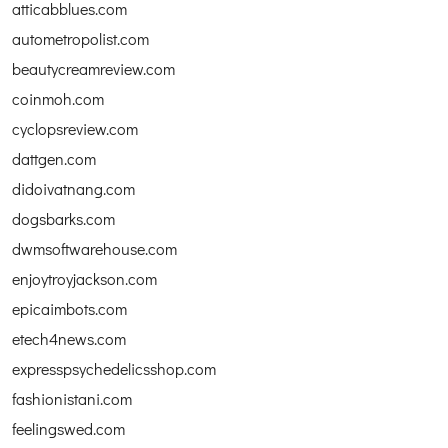
atticabblues.com
autometropolist.com
beautycreamreview.com
coinmoh.com
cyclopsreview.com
dattgen.com
didoivatnang.com
dogsbarks.com
dwmsoftwarehouse.com
enjoytroyjackson.com
epicaimbots.com
etech4news.com
expresspsychedelicsshop.com
fashionistani.com
feelingswed.com