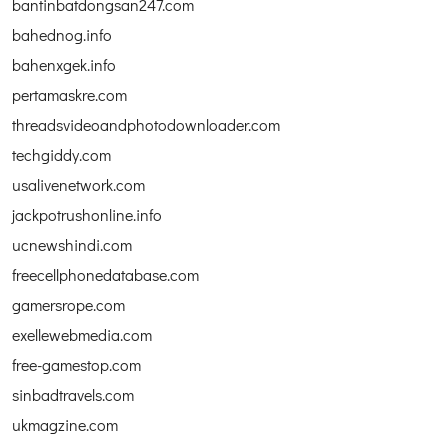
bantinbatdongsan247.com
bahednog.info
bahenxgek.info
pertamaskre.com
threadsvideoandphotodownloader.com
techgiddy.com
usalivenetwork.com
jackpotrushonline.info
ucnewshindi.com
freecellphonedatabase.com
gamersrope.com
exellewebmedia.com
free-gamestop.com
sinbadtravels.com
ukmagzine.com