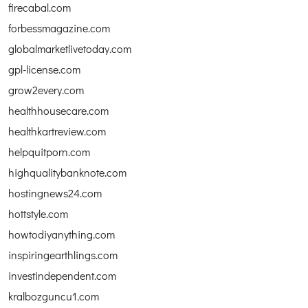
firecabal.com
forbessmagazine.com
globalmarketlivetoday.com
gpl-license.com
grow2every.com
healthhousecare.com
healthkartreview.com
helpquitporn.com
highqualitybanknote.com
hostingnews24.com
hottstyle.com
howtodiyanything.com
inspiringearthlings.com
investindependent.com
kralbozguncu1.com