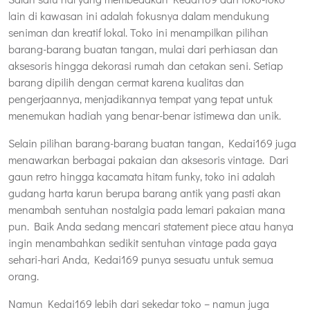
lain di kawasan ini adalah fokusnya dalam mendukung
seniman dan kreatif lokal. Toko ini menampilkan pilihan
barang-barang buatan tangan, mulai dari perhiasan dan
aksesoris hingga dekorasi rumah dan cetakan seni. Setiap
barang dipilih dengan cermat karena kualitas dan
pengerjaannya, menjadikannya tempat yang tepat untuk
menemukan hadiah yang benar-benar istimewa dan unik.
Selain pilihan barang-barang buatan tangan, Kedai169 juga
menawarkan berbagai pakaian dan aksesoris vintage. Dari
gaun retro hingga kacamata hitam funky, toko ini adalah
gudang harta karun berupa barang antik yang pasti akan
menambah sentuhan nostalgia pada lemari pakaian mana
pun. Baik Anda sedang mencari statement piece atau hanya
ingin menambahkan sedikit sentuhan vintage pada gaya
sehari-hari Anda, Kedai169 punya sesuatu untuk semua
orang.
Namun Kedai169 lebih dari sekedar toko – namun juga