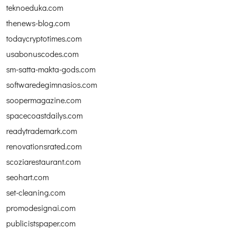
teknoeduka.com
thenews-blog.com
todaycryptotimes.com
usabonuscodes.com
sm-satta-makta-gods.com
softwaredegimnasios.com
soopermagazine.com
spacecoastdailys.com
readytrademark.com
renovationsrated.com
scoziarestaurant.com
seohart.com
set-cleaning.com
promodesignai.com
publicistspaper.com