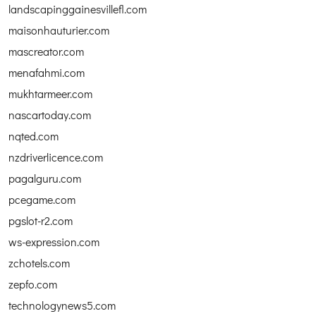
landscapinggainesvillefl.com
maisonhauturier.com
mascreator.com
menafahmi.com
mukhtarmeer.com
nascartoday.com
nqted.com
nzdriverlicence.com
pagalguru.com
pcegame.com
pgslot-r2.com
ws-expression.com
zchotels.com
zepfo.com
technologynews5.com