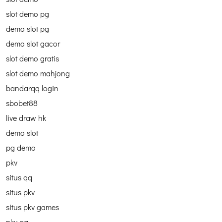
slot demo pg
demo slot pg
demo slot gacor
slot demo gratis
slot demo mahjong
bandarqq login
sbobet88
live draw hk
demo slot
pg demo
pkv
situs qq
situs pkv
situs pkv games
pkv qq