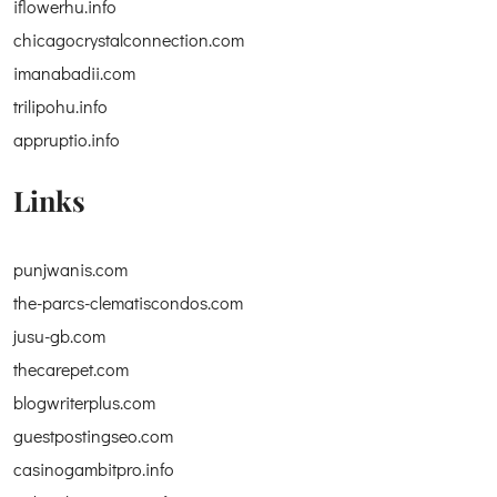
iflowerhu.info
chicagocrystalconnection.com
imanabadii.com
trilipohu.info
appruptio.info
Links
punjwanis.com
the-parcs-clematiscondos.com
jusu-gb.com
thecarepet.com
blogwriterplus.com
guestpostingseo.com
casinogambitpro.info