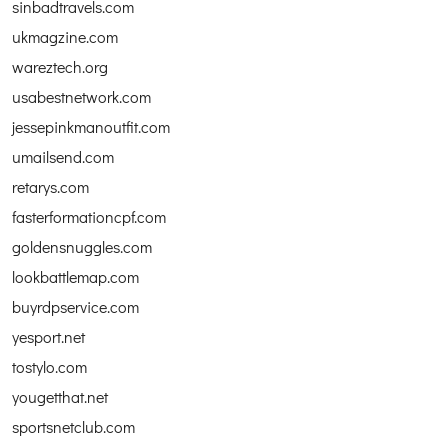
sinbadtravels.com
ukmagzine.com
wareztech.org
usabestnetwork.com
jessepinkmanoutfit.com
umailsend.com
retarys.com
fasterformationcpf.com
goldensnuggles.com
lookbattlemap.com
buyrdpservice.com
yesport.net
tostylo.com
yougetthat.net
sportsnetclub.com