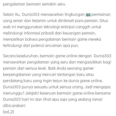
pengalaman bermain semakin seru.
Selain itu, Dunia303 menawarkan lingkungan
qq
permainan
yang aman dan terjamin untuk dinikmati para pemain. Situs
web ini menggunakan teknologi enkripsi canggih untuk
melindungi informasi pribadi dan keuangan pemain,
memastikan bahwa pengalaman bermain game mereka
terlindungi dari potensi ancaman apa pun.
Secara keseluruhan, bermain game online dengan Dunia303
menawarkan pengalaman yang seru dan mengasyikkan bagi
pemain dari semua level. Baik Anda seorang gamer
berpengalaman yang mencari tantangan baru atau
pendatang baru yang ingin terjun ke dunia game online,
Dunia303 punya sesuatu untuk semua orang. Jadi mengapa
menunggu? Jelajahi keseruan bermain game online bersama
Dunia303 hari ini dan lihat apa saja yang sedang ramai
dibicarakan!
[ad_2]