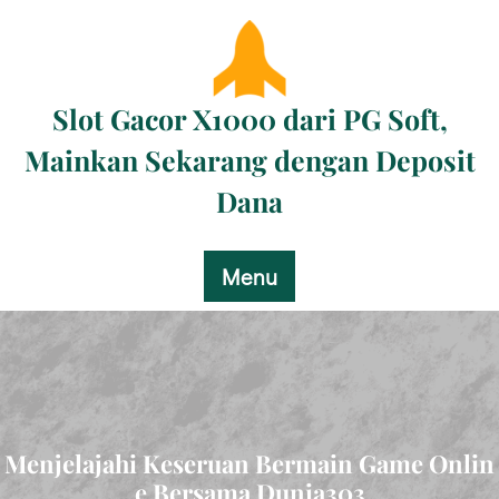
Skip
to
content
Slot Gacor X1000 dari PG Soft,
Mainkan Sekarang dengan Deposit
Dana
Menu
Menjelajahi Keseruan Bermain Game Onlin
e Bersama Dunia303