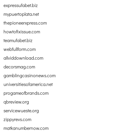
expressufabet.biz
mypuertoplata.net
thepioneerxpress.com
howtofixissue.com
teamufabet.biz
webfullform.com
allviddownload.com
decorsmag.com
gamblingcasinonews.com
universitiesofamerica.net
progameofbrands.com
qbreview.org
servicewueste.org
zippyrevs.com
matkanumbernow.com