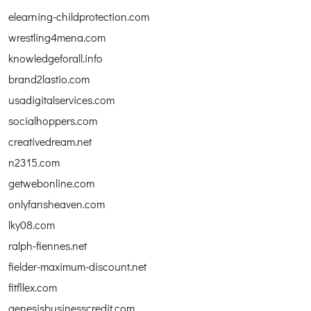
elearning-childprotection.com
wrestling4mena.com
knowledgeforall.info
brand2lastio.com
usadigitalservices.com
socialhoppers.com
creativedream.net
n2315.com
getwebonline.com
onlyfansheaven.com
lky08.com
ralph-fiennes.net
fielder-maximum-discount.net
fitfllex.com
genesisbusinesscredit.com