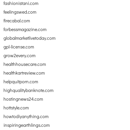
fashionistani.com
feelingswed.com
firecabal.com
forbessmagazine.com
globalmarketlivetoday.com
gpl-license.com
grow2every.com
healthhousecare.com
healthkartreview.com
helpquitporn.com
highqualitybanknote.com
hostingnews24.com
hottstyle.com
howtodiyanything.com
inspiringearthlings.com