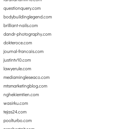
questionquery.com
bodybuildinglegend.com
brilliant-nails.com
dandr-photography.com
dokteroce.com
journal-francais.com
justintv10.com
lawyerule.com
mediamingleseaco.com
mtsmarketingblog.com
nghekiemtien.com
wasirku.com
tejas24.com
poolturbo.com
prachestait.com