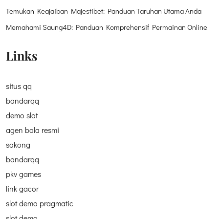
Temukan Keajaiban Majestibet: Panduan Taruhan Utama Anda
Memahami Saung4D: Panduan Komprehensif Permainan Online
Links
situs qq
bandarqq
demo slot
agen bola resmi
sakong
bandarqq
pkv games
link gacor
slot demo pragmatic
slot demo