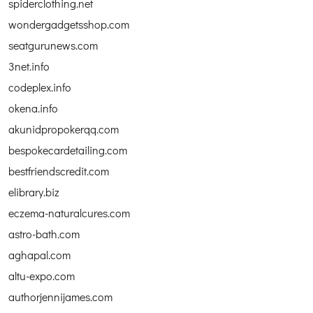
spiderclothing.net
wondergadgetsshop.com
seatgurunews.com
3net.info
codeplex.info
okena.info
akunidpropokerqq.com
bespokecardetailing.com
bestfriendscredit.com
elibrary.biz
eczema-naturalcures.com
astro-bath.com
aghapal.com
altu-expo.com
authorjennijames.com