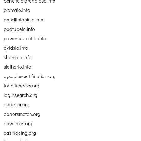
beneficialgrandiose.info
blomaio.info
dosellinfoplete.info
podtubeio.info
powerfulvolatile.info
qvidsio.info
shumaio.info
slotherio.info
cysapluscertification.org
fortnitehacks.org
loginsearch.org
aodecor.org
donorsmatch.org
nowtimes.org
casinoeing.org