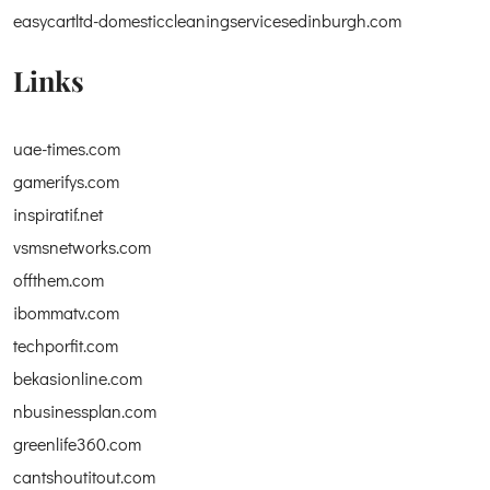
easycartltd-domesticcleaningservicesedinburgh.com
Links
uae-times.com
gamerifys.com
inspiratif.net
vsmsnetworks.com
offthem.com
ibommatv.com
techporfit.com
bekasionline.com
nbusinessplan.com
greenlife360.com
cantshoutitout.com