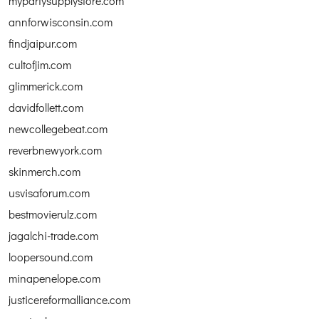
mypartysupplystore.com
annforwisconsin.com
findjaipur.com
cultofjim.com
glimmerick.com
davidfollett.com
newcollegebeat.com
reverbnewyork.com
skinmerch.com
usvisaforum.com
bestmovierulz.com
jagalchi-trade.com
loopersound.com
minapenelope.com
justicereformalliance.com