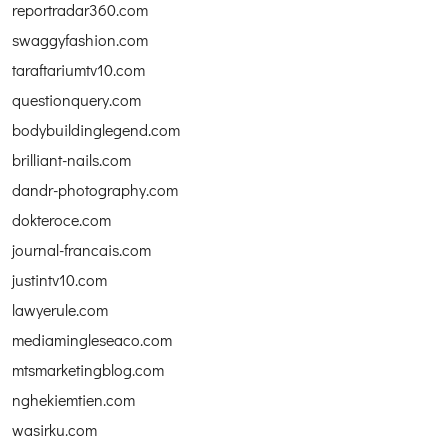
reportradar360.com
swaggyfashion.com
taraftariumtv10.com
questionquery.com
bodybuildinglegend.com
brilliant-nails.com
dandr-photography.com
dokteroce.com
journal-francais.com
justintv10.com
lawyerule.com
mediamingleseaco.com
mtsmarketingblog.com
nghekiemtien.com
wasirku.com