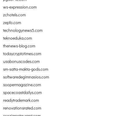
ws-expression.com
zchotels.com
zepfo.com
technologynews5.com
teknoeduka.com
thenews-blog.com
todaycryptotimes.com
usabonuscodes.com
sm-satta-makta-gods.com
softwaredegimnasios.com
soopermagazine.com
spacecoastdailys.com
readytrademark.com
renovationsrated.com
scoziarestaurant.com