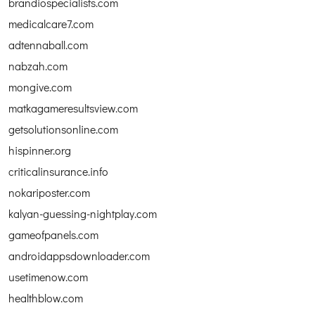
brandiospecialists.com
medicalcare7.com
adtennaball.com
nabzah.com
mongive.com
matkagameresultsview.com
getsolutionsonline.com
hispinner.org
criticalinsurance.info
nokariposter.com
kalyan-guessing-nightplay.com
gameofpanels.com
androidappsdownloader.com
usetimenow.com
healthblow.com