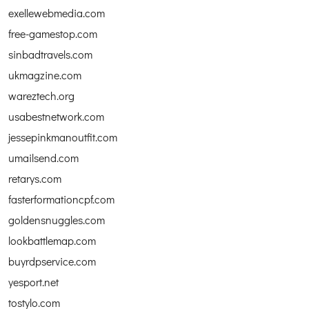
exellewebmedia.com
free-gamestop.com
sinbadtravels.com
ukmagzine.com
wareztech.org
usabestnetwork.com
jessepinkmanoutfit.com
umailsend.com
retarys.com
fasterformationcpf.com
goldensnuggles.com
lookbattlemap.com
buyrdpservice.com
yesport.net
tostylo.com