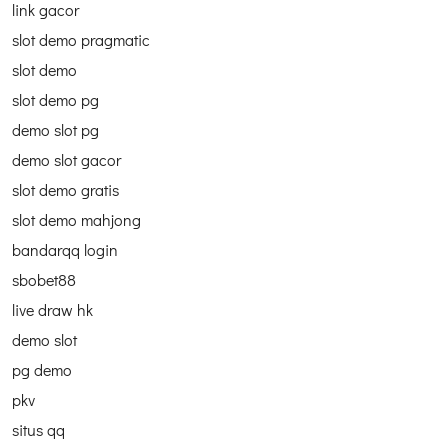
link gacor
slot demo pragmatic
slot demo
slot demo pg
demo slot pg
demo slot gacor
slot demo gratis
slot demo mahjong
bandarqq login
sbobet88
live draw hk
demo slot
pg demo
pkv
situs qq