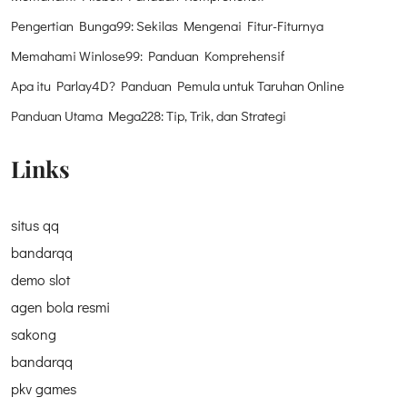
Pengertian Bunga99: Sekilas Mengenai Fitur-Fiturnya
Memahami Winlose99: Panduan Komprehensif
Apa itu Parlay4D? Panduan Pemula untuk Taruhan Online
Panduan Utama Mega228: Tip, Trik, dan Strategi
Links
situs qq
bandarqq
demo slot
agen bola resmi
sakong
bandarqq
pkv games