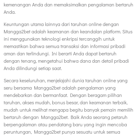
kemenangan Anda dan memaksimalkan pengalaman bertaruh
Anda.
Keuntungan utama lainnya dari taruhan online dengan
Mangga2bet adalah keamanan dan keandalan platform. Situs
ini menggunakan teknologi enkripsi tercanggih untuk
memastikan bahwa semua transaksi dan informasi pribadi
aman dan terlindungi. Ini berarti Anda dapat bertaruh
dengan tenang, mengetahui bahwa dana dan detail pribadi
Anda dilindungi setiap saat.
Secara keseluruhan, menjelajahi dunia taruhan online yang
seru bersama Mangga2bet adalah pengalaman yang
mendebarkan dan bermanfaat. Dengan beragam pilihan
taruhan, akses mudah, bonus besar, dan keamanan terbaik,
mudah untuk melihat mengapa begitu banyak pemain memilih
bertaruh dengan Mangga2bet. Baik Anda seorang petaruh
berpengalaman atau pendatang baru yang ingin mencoba
peruntungan, Mangga2bet punya sesuatu untuk semua