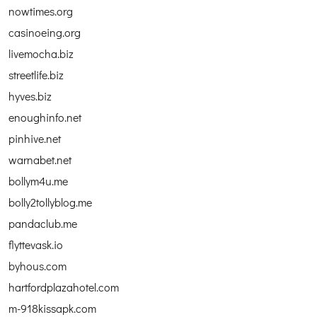
nowtimes.org
casinoeing.org
livemocha.biz
streetlife.biz
hyves.biz
enoughinfo.net
pinhive.net
warnabet.net
bollym4u.me
bolly2tollyblog.me
pandaclub.me
flyttevask.io
byhous.com
hartfordplazahotel.com
m-918kissapk.com