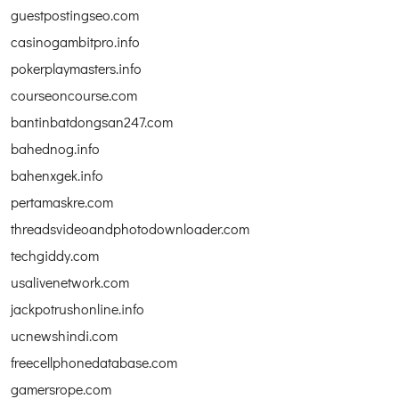
guestpostingseo.com
casinogambitpro.info
pokerplaymasters.info
courseoncourse.com
bantinbatdongsan247.com
bahednog.info
bahenxgek.info
pertamaskre.com
threadsvideoandphotodownloader.com
techgiddy.com
usalivenetwork.com
jackpotrushonline.info
ucnewshindi.com
freecellphonedatabase.com
gamersrope.com