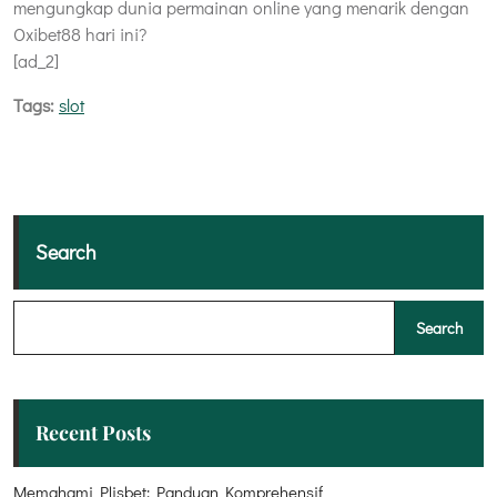
mengungkap dunia permainan online yang menarik dengan
Oxibet88 hari ini?
[ad_2]
Tags:
slot
Search
Search
Recent Posts
Memahami Plisbet: Panduan Komprehensif