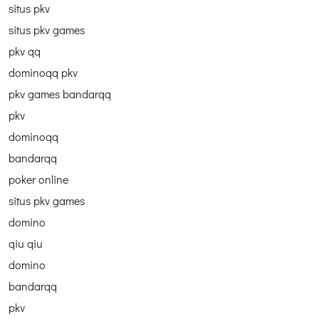
situs pkv
situs pkv games
pkv qq
dominoqq pkv
pkv games bandarqq
pkv
dominoqq
bandarqq
poker online
situs pkv games
domino
qiu qiu
domino
bandarqq
pkv