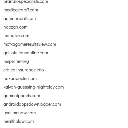
brandiospecialists.com
medicalcare7.com
adtennaball.com
nabzah.com
mongive.com
matkagameresultsview.com
getsolutionsonline.com
hispinner.org
criticalinsurance.info
nokariposter.com
kalyan-guessing-nightplay.com
gameofpanels.com
androidappsdownloader.com
usetimenow.com
healthblow.com