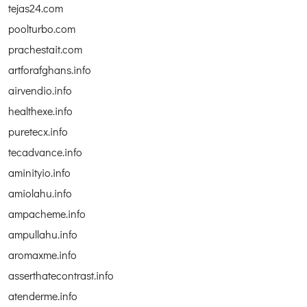
tejas24.com
poolturbo.com
prachestait.com
artforafghans.info
airvendio.info
healthexe.info
puretecx.info
tecadvance.info
aminityio.info
amiolahu.info
ampacheme.info
ampullahu.info
aromaxme.info
asserthatecontrast.info
atenderme.info