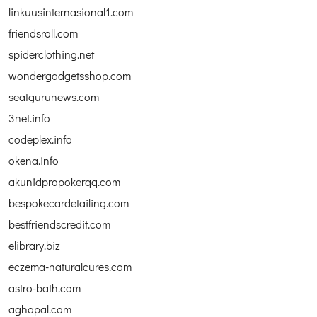
linkuusinternasional1.com
friendsroll.com
spiderclothing.net
wondergadgetsshop.com
seatgurunews.com
3net.info
codeplex.info
okena.info
akunidpropokerqq.com
bespokecardetailing.com
bestfriendscredit.com
elibrary.biz
eczema-naturalcures.com
astro-bath.com
aghapal.com