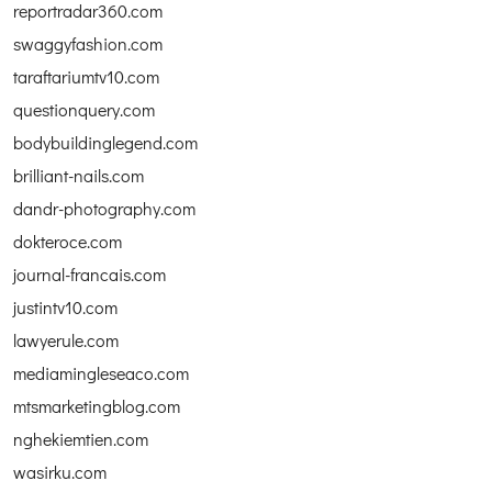
reportradar360.com
swaggyfashion.com
taraftariumtv10.com
questionquery.com
bodybuildinglegend.com
brilliant-nails.com
dandr-photography.com
dokteroce.com
journal-francais.com
justintv10.com
lawyerule.com
mediamingleseaco.com
mtsmarketingblog.com
nghekiemtien.com
wasirku.com