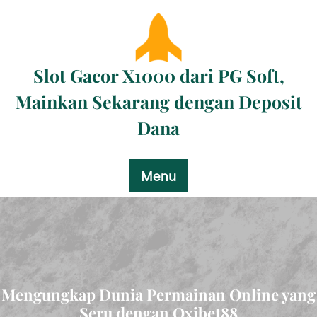
Skip
to
content
Slot Gacor X1000 dari PG Soft,
Mainkan Sekarang dengan Deposit
Dana
Menu
Mengungkap Dunia Permainan Online yang
Seru dengan Oxibet88