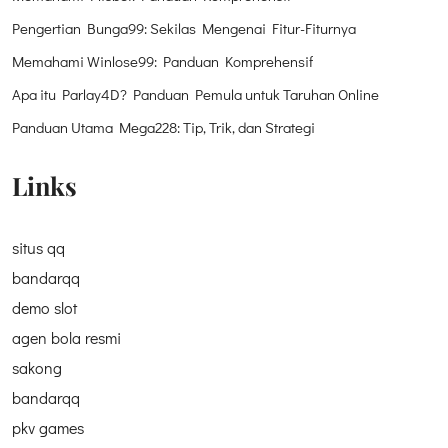
Pengertian Bunga99: Sekilas Mengenai Fitur-Fiturnya
Memahami Winlose99: Panduan Komprehensif
Apa itu Parlay4D? Panduan Pemula untuk Taruhan Online
Panduan Utama Mega228: Tip, Trik, dan Strategi
Links
situs qq
bandarqq
demo slot
agen bola resmi
sakong
bandarqq
pkv games