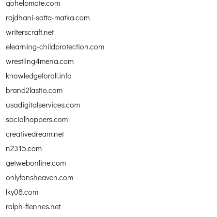
gohelpmate.com
rajdhani-satta-matka.com
writerscraft.net
elearning-childprotection.com
wrestling4mena.com
knowledgeforall.info
brand2lastio.com
usadigitalservices.com
socialhoppers.com
creativedream.net
n2315.com
getwebonline.com
onlyfansheaven.com
lky08.com
ralph-fiennes.net