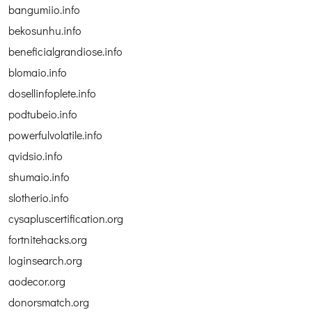
bangumiio.info
bekosunhu.info
beneficialgrandiose.info
blomaio.info
dosellinfoplete.info
podtubeio.info
powerfulvolatile.info
qvidsio.info
shumaio.info
slotherio.info
cysapluscertification.org
fortnitehacks.org
loginsearch.org
aodecor.org
donorsmatch.org