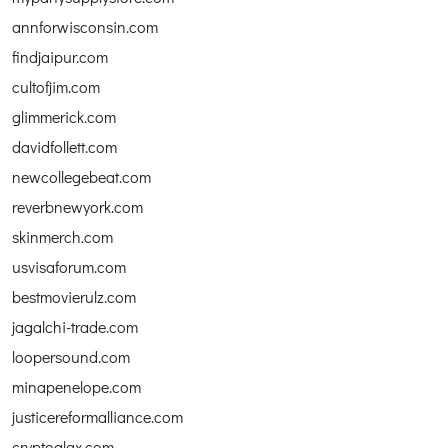
annforwisconsin.com
findjaipur.com
cultofjim.com
glimmerick.com
davidfollett.com
newcollegebeat.com
reverbnewyork.com
skinmerch.com
usvisaforum.com
bestmovierulz.com
jagalchi-trade.com
loopersound.com
minapenelope.com
justicereformalliance.com
cryptoglax.com