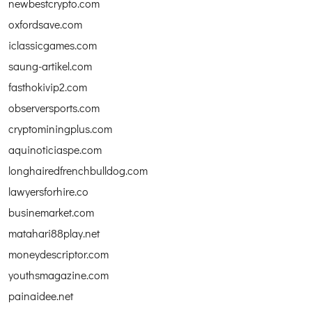
newbestcrypto.com
oxfordsave.com
iclassicgames.com
saung-artikel.com
fasthokivip2.com
observersports.com
cryptominingplus.com
aquinoticiaspe.com
longhairedfrenchbulldog.com
lawyersforhire.co
businemarket.com
matahari88play.net
moneydescriptor.com
youthsmagazine.com
painaidee.net