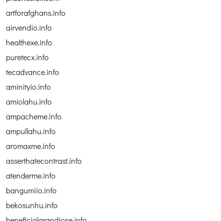
artforafghans.info
airvendio.info
healthexe.info
puretecx.info
tecadvance.info
aminityio.info
amiolahu.info
ampacheme.info
ampullahu.info
aromaxme.info
asserthatecontrast.info
atenderme.info
bangumiio.info
bekosunhu.info
beneficialgrandiose.info