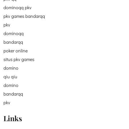
dominoqq pkv
pkv games bandarqq
pkv
dominoqq
bandarqq
poker online
situs pkv games
domino
qiu qiu
domino
bandarqq
pkv
Links