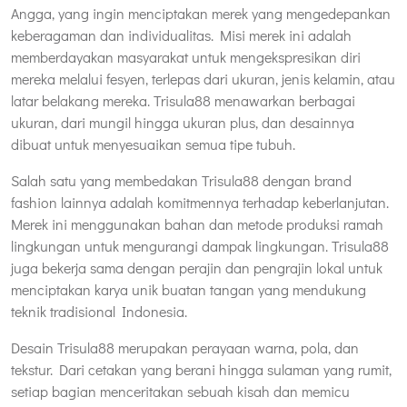
Angga, yang ingin menciptakan merek yang mengedepankan
keberagaman dan individualitas. Misi merek ini adalah
memberdayakan masyarakat untuk mengekspresikan diri
mereka melalui fesyen, terlepas dari ukuran, jenis kelamin, atau
latar belakang mereka. Trisula88 menawarkan berbagai
ukuran, dari mungil hingga ukuran plus, dan desainnya
dibuat untuk menyesuaikan semua tipe tubuh.
Salah satu yang membedakan Trisula88 dengan brand
fashion lainnya adalah komitmennya terhadap keberlanjutan.
Merek ini menggunakan bahan dan metode produksi ramah
lingkungan untuk mengurangi dampak lingkungan. Trisula88
juga bekerja sama dengan perajin dan pengrajin lokal untuk
menciptakan karya unik buatan tangan yang mendukung
teknik tradisional Indonesia.
Desain Trisula88 merupakan perayaan warna, pola, dan
tekstur. Dari cetakan yang berani hingga sulaman yang rumit,
setiap bagian menceritakan sebuah kisah dan memicu