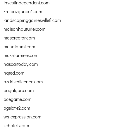
investindependent.com
kralbozguncu1.com
landscapinggainesvillefl.com
maisonhauturier.com
mascreator.com
menafahmi.com
mukhtarmeer.com
nascartoday.com
nqted.com
nzdriverlicence.com
pagalguru.com
pcegame.com
pgslot-r2.com
ws-expression.com
zchotels.com