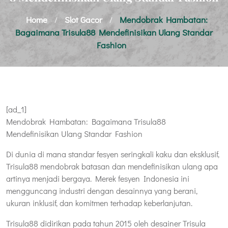
Home
Slot Gacor
Mendobrak Hambatan:
/
/
Bagaimana Trisula88 Mendefinisikan Ulang Standar
Fashion
[ad_1]
Mendobrak Hambatan: Bagaimana Trisula88
Mendefinisikan Ulang Standar Fashion
Di dunia di mana standar fesyen seringkali kaku dan eksklusif,
Trisula88 mendobrak batasan dan mendefinisikan ulang apa
artinya menjadi bergaya. Merek fesyen Indonesia ini
mengguncang industri dengan desainnya yang berani,
ukuran inklusif, dan komitmen terhadap keberlanjutan.
Trisula88 didirikan pada tahun 2015 oleh desainer Trisula