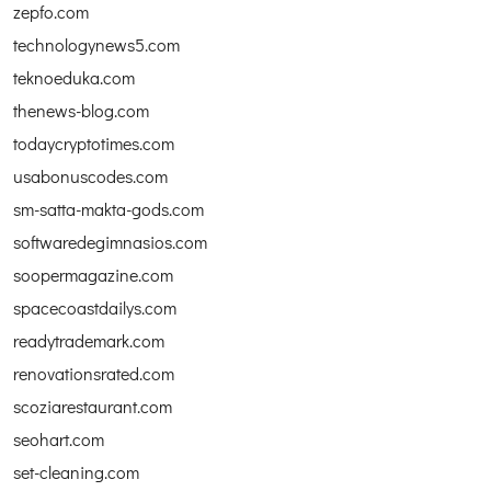
zepfo.com
technologynews5.com
teknoeduka.com
thenews-blog.com
todaycryptotimes.com
usabonuscodes.com
sm-satta-makta-gods.com
softwaredegimnasios.com
soopermagazine.com
spacecoastdailys.com
readytrademark.com
renovationsrated.com
scoziarestaurant.com
seohart.com
set-cleaning.com