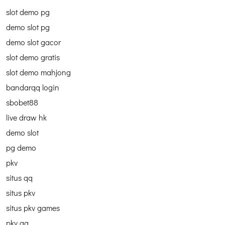
slot demo pg
demo slot pg
demo slot gacor
slot demo gratis
slot demo mahjong
bandarqq login
sbobet88
live draw hk
demo slot
pg demo
pkv
situs qq
situs pkv
situs pkv games
pkv qq