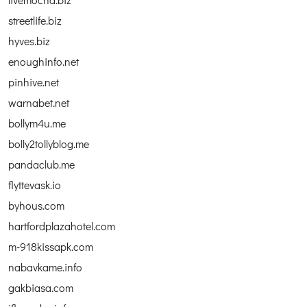
streetlife.biz
hyves.biz
enoughinfo.net
pinhive.net
warnabet.net
bollym4u.me
bolly2tollyblog.me
pandaclub.me
flyttevask.io
byhous.com
hartfordplazahotel.com
m-918kissapk.com
nabavkame.info
gakbiasa.com