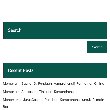
Search
Search
Recent Posts
Memahami Saung4D: Panduan Komprehensif Permainan Online
Memahami Ahlicasino: Tinjauan Komprehensif
Menemukan JurusCasino: Panduan Komprehensif untuk Pemain
Baru