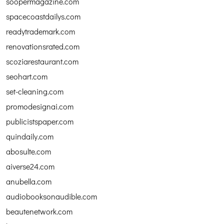
soopermagazine.com
spacecoastdailys.com
readytrademark.com
renovationsrated.com
scoziarestaurant.com
seohart.com
set-cleaning.com
promodesignai.com
publicistspaper.com
quindaily.com
abosulte.com
aiverse24.com
anubella.com
audiobooksonaudible.com
beautenetwork.com