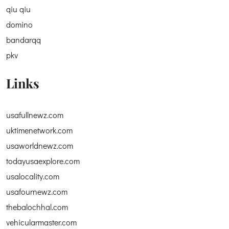
qiu qiu
domino
bandarqq
pkv
Links
usafullnewz.com
uktimenetwork.com
usaworldnewz.com
todayusaexplore.com
usalocality.com
usafournewz.com
thebalochhal.com
vehicularmaster.com