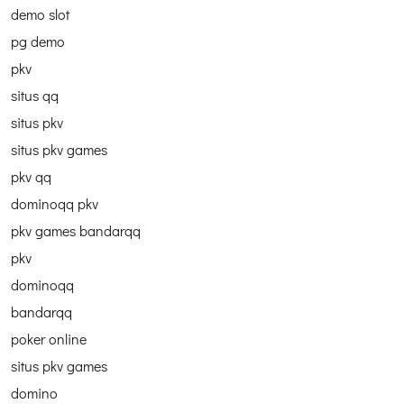
demo slot
pg demo
pkv
situs qq
situs pkv
situs pkv games
pkv qq
dominoqq pkv
pkv games bandarqq
pkv
dominoqq
bandarqq
poker online
situs pkv games
domino