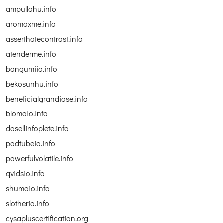
ampullahu.info
aromaxme.info
asserthatecontrast.info
atenderme.info
bangumiio.info
bekosunhu.info
beneficialgrandiose.info
blomaio.info
dosellinfoplete.info
podtubeio.info
powerfulvolatile.info
qvidsio.info
shumaio.info
slotherio.info
cysapluscertification.org