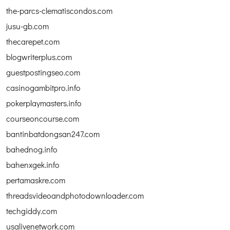
the-parcs-clematiscondos.com
jusu-gb.com
thecarepet.com
blogwriterplus.com
guestpostingseo.com
casinogambitpro.info
pokerplaymasters.info
courseoncourse.com
bantinbatdongsan247.com
bahednog.info
bahenxgek.info
pertamaskre.com
threadsvideoandphotodownloader.com
techgiddy.com
usalivenetwork.com