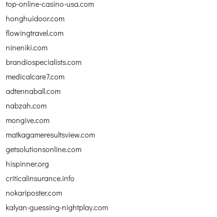
top-online-casino-usa.com
honghuidoor.com
flowingtravel.com
nineniki.com
brandiospecialists.com
medicalcare7.com
adtennaball.com
nabzah.com
mongive.com
matkagameresultsview.com
getsolutionsonline.com
hispinner.org
criticalinsurance.info
nokariposter.com
kalyan-guessing-nightplay.com