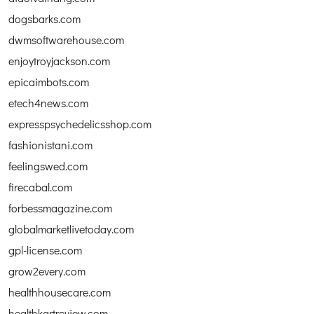
dogsbarks.com
dwmsoftwarehouse.com
enjoytroyjackson.com
epicaimbots.com
etech4news.com
expresspsychedelicsshop.com
fashionistani.com
feelingswed.com
firecabal.com
forbessmagazine.com
globalmarketlivetoday.com
gpl-license.com
grow2every.com
healthhousecare.com
healthkartreview.com