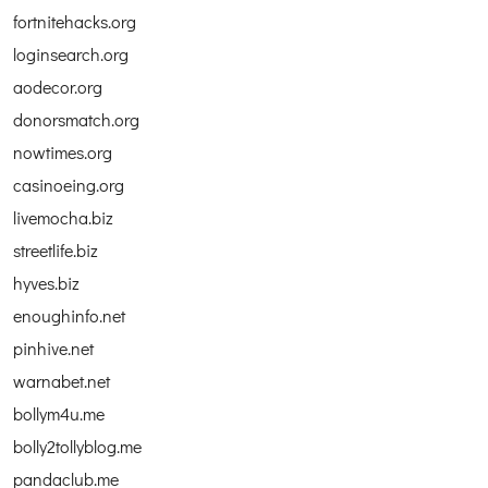
fortnitehacks.org
loginsearch.org
aodecor.org
donorsmatch.org
nowtimes.org
casinoeing.org
livemocha.biz
streetlife.biz
hyves.biz
enoughinfo.net
pinhive.net
warnabet.net
bollym4u.me
bolly2tollyblog.me
pandaclub.me