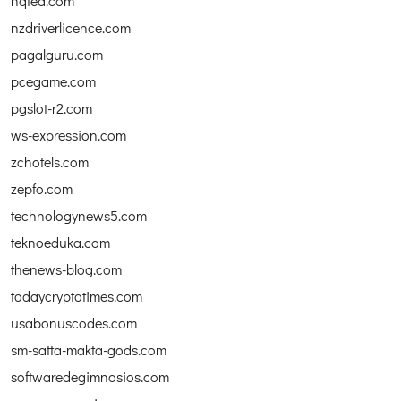
nqted.com
nzdriverlicence.com
pagalguru.com
pcegame.com
pgslot-r2.com
ws-expression.com
zchotels.com
zepfo.com
technologynews5.com
teknoeduka.com
thenews-blog.com
todaycryptotimes.com
usabonuscodes.com
sm-satta-makta-gods.com
softwaredegimnasios.com