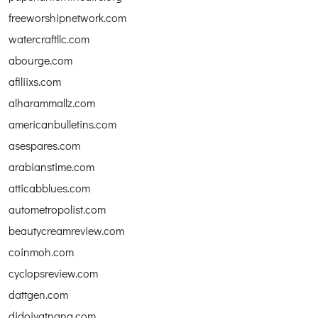
freeworshipnetwork.com
watercraftllc.com
abourge.com
afiliixs.com
alharammallz.com
americanbulletins.com
asespares.com
arabianstime.com
atticabblues.com
autometropolist.com
beautycreamreview.com
coinmoh.com
cyclopsreview.com
dattgen.com
didoivatnang.com