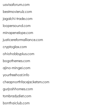
usvisaforum.com
bestmovierulz.com
jagalchi-trade.com
loopersound.com
minapenelope.com
justicereformalliance.com
cryptoglax.com
ohiohobbyplus.com
bogothemes.com
ajino-mingei.com
yourfreehost.info
cheapnorthfacejacketsm.com
gurjoshhomes.com
tombradydiet.com
bonthaiclub.com