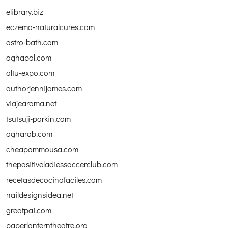
elibrary.biz
eczema-naturalcures.com
astro-bath.com
aghapal.com
altu-expo.com
authorjennijames.com
viajearoma.net
tsutsuji-parkin.com
agharab.com
cheapammousa.com
thepositiveladiessoccerclub.com
recetasdecocinafaciles.com
naildesignsidea.net
greatpai.com
paperlanterntheatre.org