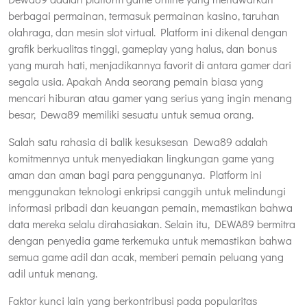
berbagai permainan, termasuk permainan kasino, taruhan
olahraga, dan mesin slot virtual. Platform ini dikenal dengan
grafik berkualitas tinggi, gameplay yang halus, dan bonus
yang murah hati, menjadikannya favorit di antara gamer dari
segala usia. Apakah Anda seorang pemain biasa yang
mencari hiburan atau gamer yang serius yang ingin menang
besar, Dewa89 memiliki sesuatu untuk semua orang.
Salah satu rahasia di balik kesuksesan Dewa89 adalah
komitmennya untuk menyediakan lingkungan game yang
aman dan aman bagi para penggunanya. Platform ini
menggunakan teknologi enkripsi canggih untuk melindungi
informasi pribadi dan keuangan pemain, memastikan bahwa
data mereka selalu dirahasiakan. Selain itu, DEWA89 bermitra
dengan penyedia game terkemuka untuk memastikan bahwa
semua game adil dan acak, memberi pemain peluang yang
adil untuk menang.
Faktor kunci lain yang berkontribusi pada popularitas