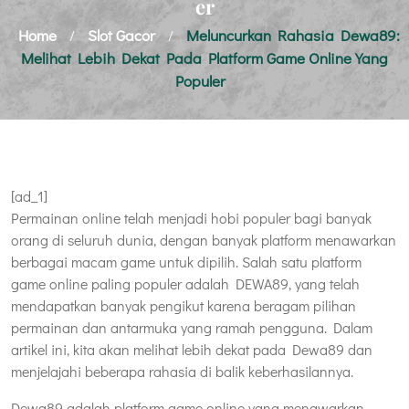
er
Home
Slot Gacor
Meluncurkan Rahasia Dewa89:
/
/
Melihat Lebih Dekat Pada Platform Game Online Yang
Populer
[ad_1]
Permainan online telah menjadi hobi populer bagi banyak
orang di seluruh dunia, dengan banyak platform menawarkan
berbagai macam game untuk dipilih. Salah satu platform
game online paling populer adalah DEWA89, yang telah
mendapatkan banyak pengikut karena beragam pilihan
permainan dan antarmuka yang ramah pengguna. Dalam
artikel ini, kita akan melihat lebih dekat pada Dewa89 dan
menjelajahi beberapa rahasia di balik keberhasilannya.
Dewa89 adalah platform game online yang menawarkan