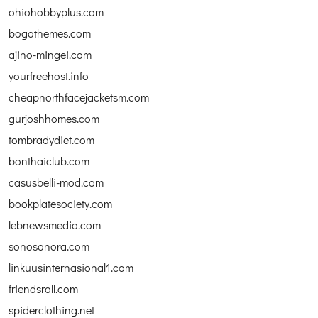
ohiohobbyplus.com
bogothemes.com
ajino-mingei.com
yourfreehost.info
cheapnorthfacejacketsm.com
gurjoshhomes.com
tombradydiet.com
bonthaiclub.com
casusbelli-mod.com
bookplatesociety.com
lebnewsmedia.com
sonosonora.com
linkuusinternasional1.com
friendsroll.com
spiderclothing.net