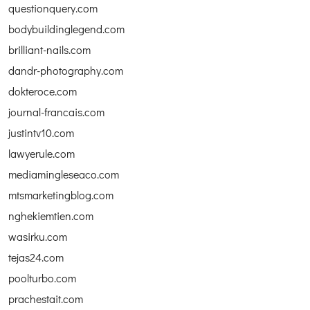
questionquery.com
bodybuildinglegend.com
brilliant-nails.com
dandr-photography.com
dokteroce.com
journal-francais.com
justintv10.com
lawyerule.com
mediamingleseaco.com
mtsmarketingblog.com
nghekiemtien.com
wasirku.com
tejas24.com
poolturbo.com
prachestait.com