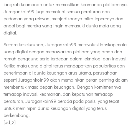
langkah keamanan untuk memastikan keamanan platformnya.
Juragankoin99 juga mematuhi semua peraturan dan
pedoman yang relevan, menjadikannya mitra tepercaya dan
andal bagi mereka yang ingin memasuki dunia mata uang
digital.
Secara keseluruhan, Juragankoin99 merevolusi lanskap mata
uang digital dengan menawarkan platform yang aman dan
ramah pengguna serta terdepan dalam teknologi dan inovasi.
Ketika mata uang digital terus mendapatkan popularitas dan
penerimaan di dunia keuangan arus utama, perusahaan
seperti Juragankoin99 akan memainkan peran penting dalam
membentuk masa depan keuangan. Dengan komitmennya
terhadap inovasi, keamanan, dan kepatuhan terhadap
peraturan, Juragankoin99 berada pada posisi yang tepat
untuk memimpin dunia keuangan digital yang terus
berkembang.
[ad_2]