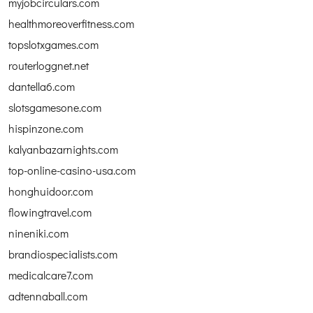
myjobcirculars.com
healthmoreoverfitness.com
topslotxgames.com
routerloggnet.net
dantella6.com
slotsgamesone.com
hispinzone.com
kalyanbazarnights.com
top-online-casino-usa.com
honghuidoor.com
flowingtravel.com
nineniki.com
brandiospecialists.com
medicalcare7.com
adtennaball.com