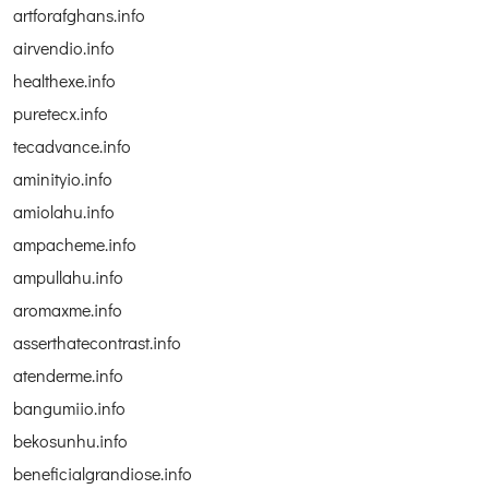
artforafghans.info
airvendio.info
healthexe.info
puretecx.info
tecadvance.info
aminityio.info
amiolahu.info
ampacheme.info
ampullahu.info
aromaxme.info
asserthatecontrast.info
atenderme.info
bangumiio.info
bekosunhu.info
beneficialgrandiose.info