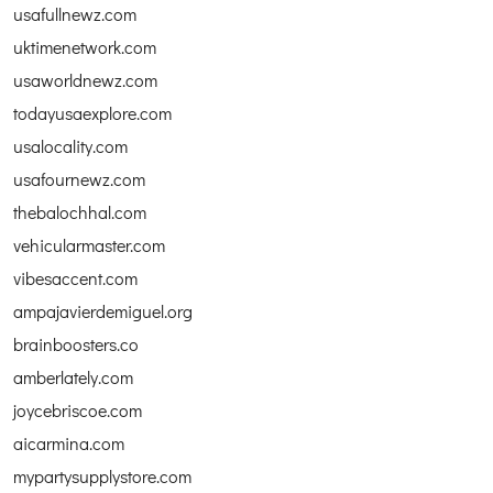
usafullnewz.com
uktimenetwork.com
usaworldnewz.com
todayusaexplore.com
usalocality.com
usafournewz.com
thebalochhal.com
vehicularmaster.com
vibesaccent.com
ampajavierdemiguel.org
brainboosters.co
amberlately.com
joycebriscoe.com
aicarmina.com
mypartysupplystore.com