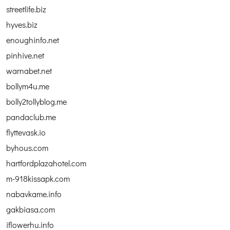
streetlife.biz
hyves.biz
enoughinfo.net
pinhive.net
warnabet.net
bollym4u.me
bolly2tollyblog.me
pandaclub.me
flyttevask.io
byhous.com
hartfordplazahotel.com
m-918kissapk.com
nabavkame.info
gakbiasa.com
iflowerhu.info