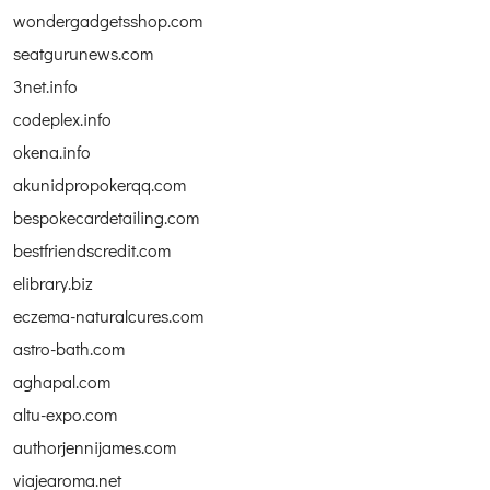
wondergadgetsshop.com
seatgurunews.com
3net.info
codeplex.info
okena.info
akunidpropokerqq.com
bespokecardetailing.com
bestfriendscredit.com
elibrary.biz
eczema-naturalcures.com
astro-bath.com
aghapal.com
altu-expo.com
authorjennijames.com
viajearoma.net