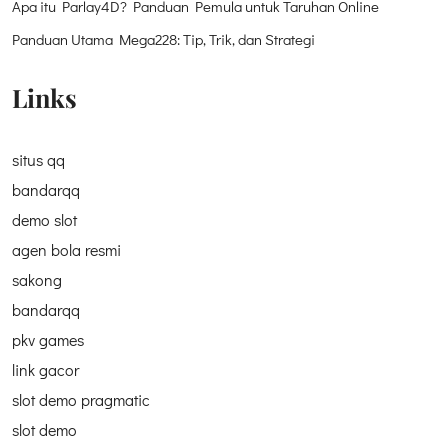
Apa itu Parlay4D? Panduan Pemula untuk Taruhan Online
Panduan Utama Mega228: Tip, Trik, dan Strategi
Links
situs qq
bandarqq
demo slot
agen bola resmi
sakong
bandarqq
pkv games
link gacor
slot demo pragmatic
slot demo