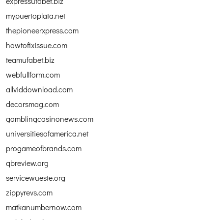
expressufabet.biz
mypuertoplata.net
thepioneerxpress.com
howtofixissue.com
teamufabet.biz
webfullform.com
allviddownload.com
decorsmag.com
gamblingcasinonews.com
universitiesofamerica.net
progameofbrands.com
qbreview.org
servicewueste.org
zippyrevs.com
matkanumbernow.com