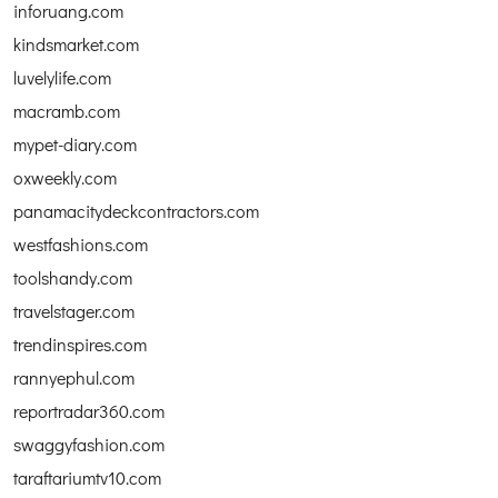
inforuang.com
kindsmarket.com
luvelylife.com
macramb.com
mypet-diary.com
oxweekly.com
panamacitydeckcontractors.com
westfashions.com
toolshandy.com
travelstager.com
trendinspires.com
rannyephul.com
reportradar360.com
swaggyfashion.com
taraftariumtv10.com