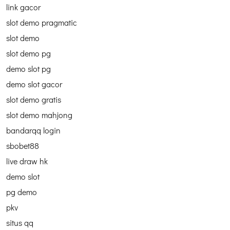
link gacor
slot demo pragmatic
slot demo
slot demo pg
demo slot pg
demo slot gacor
slot demo gratis
slot demo mahjong
bandarqq login
sbobet88
live draw hk
demo slot
pg demo
pkv
situs qq