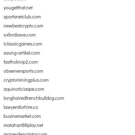
yougetthat.net
sportsnetclub.com
newbestcrypto.com
oxfordsave.com
iclassicgames.com
saung-artikel.com
fasthokivip2.com
observersports.com
cryptominingplus.com
aquinoticiaspe.com
longhairedfrenchbulldog.com
lawyersforhire.co
businemarket.com
matahari88play.net
moneydescriptor.com