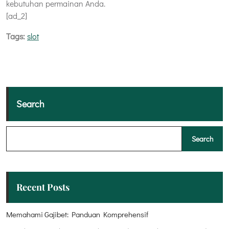
kebutuhan permainan Anda.
[ad_2]
Tags:
slot
Search
Search
Recent Posts
Memahami Gajibet: Panduan Komprehensif