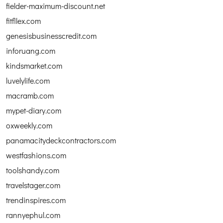
fielder-maximum-discount.net
fitfllex.com
genesisbusinesscredit.com
inforuang.com
kindsmarket.com
luvelylife.com
macramb.com
mypet-diary.com
oxweekly.com
panamacitydeckcontractors.com
westfashions.com
toolshandy.com
travelstager.com
trendinspires.com
rannyephul.com