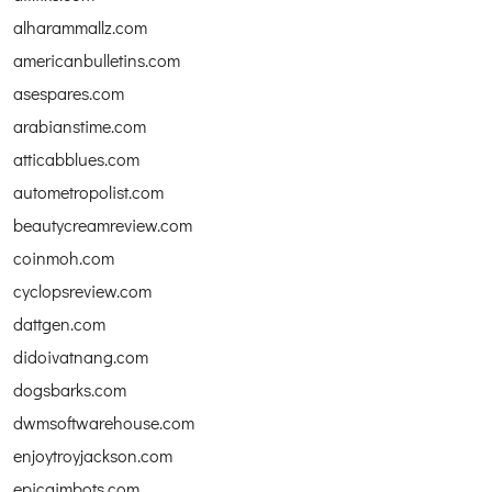
alharammallz.com
americanbulletins.com
asespares.com
arabianstime.com
atticabblues.com
autometropolist.com
beautycreamreview.com
coinmoh.com
cyclopsreview.com
dattgen.com
didoivatnang.com
dogsbarks.com
dwmsoftwarehouse.com
enjoytroyjackson.com
epicaimbots.com