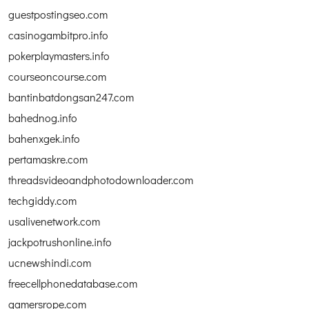
guestpostingseo.com
casinogambitpro.info
pokerplaymasters.info
courseoncourse.com
bantinbatdongsan247.com
bahednog.info
bahenxgek.info
pertamaskre.com
threadsvideoandphotodownloader.com
techgiddy.com
usalivenetwork.com
jackpotrushonline.info
ucnewshindi.com
freecellphonedatabase.com
gamersrope.com