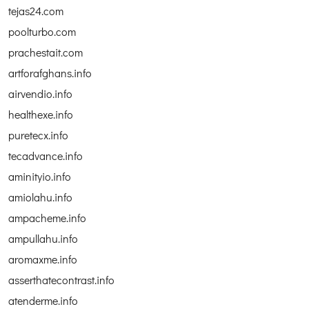
tejas24.com
poolturbo.com
prachestait.com
artforafghans.info
airvendio.info
healthexe.info
puretecx.info
tecadvance.info
aminityio.info
amiolahu.info
ampacheme.info
ampullahu.info
aromaxme.info
asserthatecontrast.info
atenderme.info