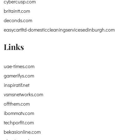
cybercusp.com
britaintt.com
deconds.com
easycartltd-domesticcleaningservicesedinburgh.com
Links
uae-times.com
gamerifys.com
inspiratif.net
vsmsnetworks.com
offthem.com
ibommatv.com
techporfit.com
bekasionline.com