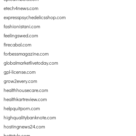
etech4news.com
expresspsychedelicsshop.com
fashionistani.com
feelingswed.com
firecabal.com
forbessmagazine.com
globalmarketlivetoday.com
gpl-license.com
grow2every.com
healthhousecare.com
healthkartreview.com
helpquitporn.com
highqualitybanknote.com
hostingnews24.com
hottstyle.com