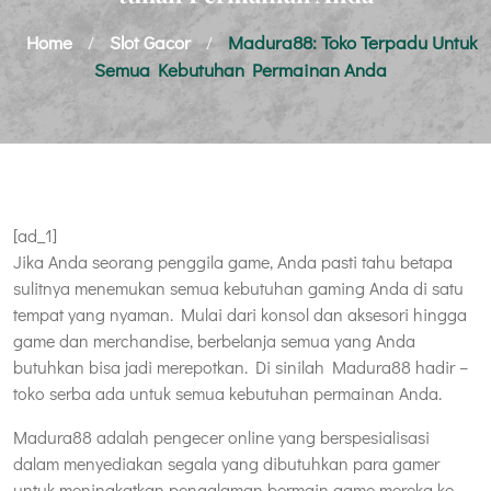
Home
Slot Gacor
Madura88: Toko Terpadu Untuk
/
/
Semua Kebutuhan Permainan Anda
[ad_1]
Jika Anda seorang penggila game, Anda pasti tahu betapa
sulitnya menemukan semua kebutuhan gaming Anda di satu
tempat yang nyaman. Mulai dari konsol dan aksesori hingga
game dan merchandise, berbelanja semua yang Anda
butuhkan bisa jadi merepotkan. Di sinilah Madura88 hadir –
toko serba ada untuk semua kebutuhan permainan Anda.
Madura88 adalah pengecer online yang berspesialisasi
dalam menyediakan segala yang dibutuhkan para gamer
untuk meningkatkan pengalaman bermain game mereka ke