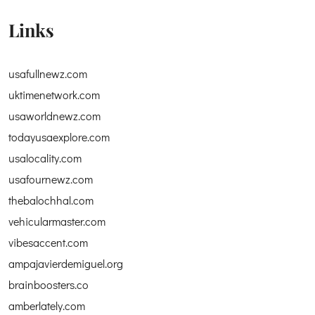
Links
usafullnewz.com
uktimenetwork.com
usaworldnewz.com
todayusaexplore.com
usalocality.com
usafournewz.com
thebalochhal.com
vehicularmaster.com
vibesaccent.com
ampajavierdemiguel.org
brainboosters.co
amberlately.com