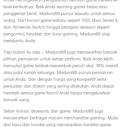
level berikutnya. Baik Anda seorang gamer biasa atau
penggemar berat, Madura88 punya sesuatu untuk semua
orang. Dari konsol game terbaru seperti PS5, Xbox Series X,
dan Nintendo Switch hingga beragam aksesori seperti
pengontrol, headset, dan kursi gaming, Madura88 siap
membantu Anda.
Tapi bukan itu saja – Madura88 juga menawarkan banyak
pilihan permainan untuk setiap platform. Baik Anda lebih
menyukai game tembak-menembak penuh aksi, RPG imersif,
atau judul ramah keluarga, Madura88 punya permainan
untuk Anda. Dan dengan harga yang kompetitif serta
penjualan dan diskon yang sering dilakukan, Anda dapat
membeli semua game favorit Anda tanpa mengeluarkan
banyak uang.
Selain konsol, aksesoris, dan game, Madura88 juga
menawarkan berbagai macam merchandise gaming. Mulai
dari kaos dan hoodie yang menampilkan karakter game