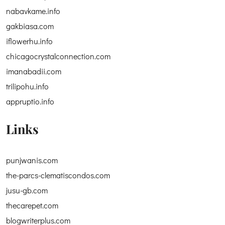
nabavkame.info
gakbiasa.com
iflowerhu.info
chicagocrystalconnection.com
imanabadii.com
trilipohu.info
appruptio.info
Links
punjwanis.com
the-parcs-clematiscondos.com
jusu-gb.com
thecarepet.com
blogwriterplus.com