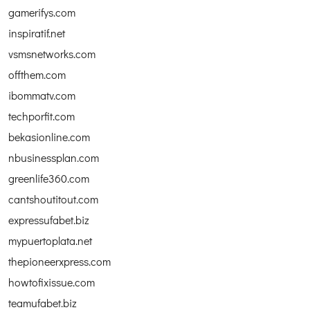
gamerifys.com
inspiratif.net
vsmsnetworks.com
offthem.com
ibommatv.com
techporfit.com
bekasionline.com
nbusinessplan.com
greenlife360.com
cantshoutitout.com
expressufabet.biz
mypuertoplata.net
thepioneerxpress.com
howtofixissue.com
teamufabet.biz