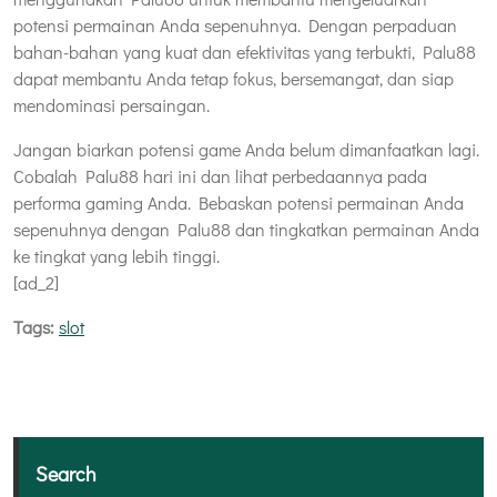
potensi permainan Anda sepenuhnya. Dengan perpaduan
bahan-bahan yang kuat dan efektivitas yang terbukti, Palu88
dapat membantu Anda tetap fokus, bersemangat, dan siap
mendominasi persaingan.
Jangan biarkan potensi game Anda belum dimanfaatkan lagi.
Cobalah Palu88 hari ini dan lihat perbedaannya pada
performa gaming Anda. Bebaskan potensi permainan Anda
sepenuhnya dengan Palu88 dan tingkatkan permainan Anda
ke tingkat yang lebih tinggi.
[ad_2]
Tags:
slot
Search