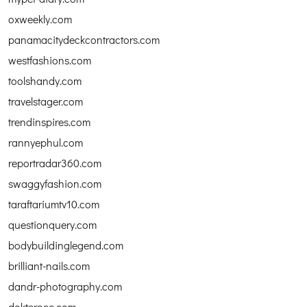
oxweekly.com
panamacitydeckcontractors.com
westfashions.com
toolshandy.com
travelstager.com
trendinspires.com
rannyephul.com
reportradar360.com
swaggyfashion.com
taraftariumtv10.com
questionquery.com
bodybuildinglegend.com
brilliant-nails.com
dandr-photography.com
dokteroce.com