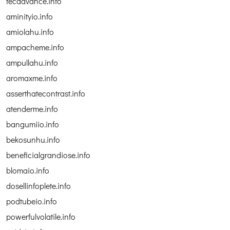
tecadvance.info
aminityio.info
amiolahu.info
ampacheme.info
ampullahu.info
aromaxme.info
asserthatecontrast.info
atenderme.info
bangumiio.info
bekosunhu.info
beneficialgrandiose.info
blomaio.info
dosellinfoplete.info
podtubeio.info
powerfulvolatile.info