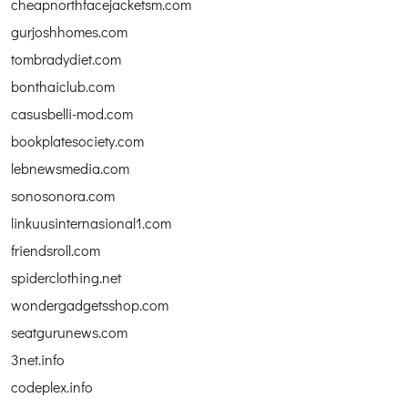
cheapnorthfacejacketsm.com
gurjoshhomes.com
tombradydiet.com
bonthaiclub.com
casusbelli-mod.com
bookplatesociety.com
lebnewsmedia.com
sonosonora.com
linkuusinternasional1.com
friendsroll.com
spiderclothing.net
wondergadgetsshop.com
seatgurunews.com
3net.info
codeplex.info