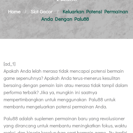
Home
Slot Gacor
Keluarkan Potensi Permainan
/
/
Anda Dengan Palu88
[ad_1]
Apakah Anda lelah merasa tidak mencapai potensi bermain
game sepenuhnya? Apakah Anda terus-menerus kesulitan
bersaing dengan pemain lain atau merasa tidak tampil dalam
performa terbaik? Jika ya, mungkin ini saatnya
mempertimbangkan untuk menggunakan Palu88 untuk
membantu mengeluarkan potensi permainan Anda.
Palu88 adalah suplemen permainan baru yang revolusioner
yang dirancang untuk membantu meningkatkan fokus, waktu
reaksi, dan kinerja keseluruhan saat bermain game. Itu terdiri