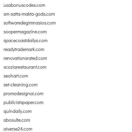
usabonuscodes.com
sm-satta-makta-gods.com
softwaredegimnasios.com
soopermagazine.com
spacecoastdailys.com
readytrademark.com
renovationsrated.com
scoziarestaurant.com
seohart.com
set-cleaning.com
promodesignai.com
publicistspaper.com
quindaily.com
abosulte.com
aiverse24.com