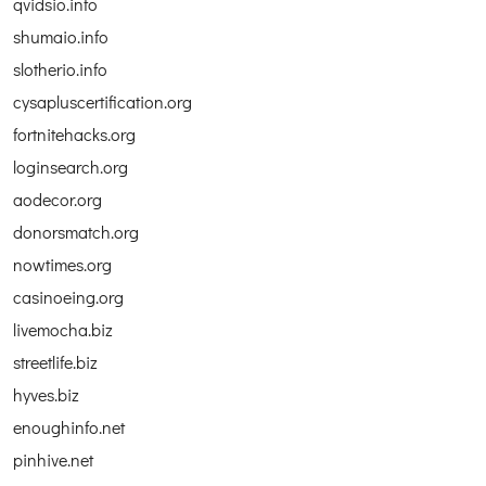
qvidsio.info
shumaio.info
slotherio.info
cysapluscertification.org
fortnitehacks.org
loginsearch.org
aodecor.org
donorsmatch.org
nowtimes.org
casinoeing.org
livemocha.biz
streetlife.biz
hyves.biz
enoughinfo.net
pinhive.net