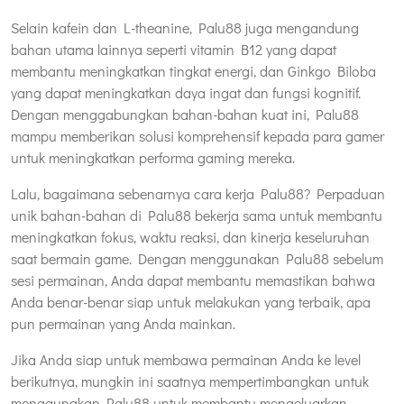
Selain kafein dan L-theanine, Palu88 juga mengandung
bahan utama lainnya seperti vitamin B12 yang dapat
membantu meningkatkan tingkat energi, dan Ginkgo Biloba
yang dapat meningkatkan daya ingat dan fungsi kognitif.
Dengan menggabungkan bahan-bahan kuat ini, Palu88
mampu memberikan solusi komprehensif kepada para gamer
untuk meningkatkan performa gaming mereka.
Lalu, bagaimana sebenarnya cara kerja Palu88? Perpaduan
unik bahan-bahan di Palu88 bekerja sama untuk membantu
meningkatkan fokus, waktu reaksi, dan kinerja keseluruhan
saat bermain game. Dengan menggunakan Palu88 sebelum
sesi permainan, Anda dapat membantu memastikan bahwa
Anda benar-benar siap untuk melakukan yang terbaik, apa
pun permainan yang Anda mainkan.
Jika Anda siap untuk membawa permainan Anda ke level
berikutnya, mungkin ini saatnya mempertimbangkan untuk
menggunakan Palu88 untuk membantu mengeluarkan