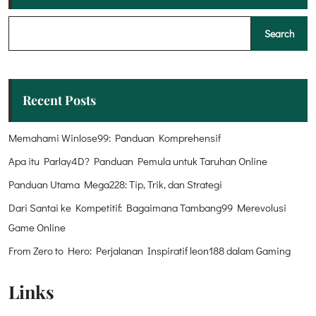
Search
Recent Posts
Memahami Winlose99: Panduan Komprehensif
Apa itu Parlay4D? Panduan Pemula untuk Taruhan Online
Panduan Utama Mega228: Tip, Trik, dan Strategi
Dari Santai ke Kompetitif: Bagaimana Tambang99 Merevolusi
Game Online
From Zero to Hero: Perjalanan Inspiratif leon188 dalam Gaming
Links