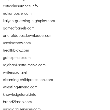
criticalinsurance.info
nokariposter.com
kalyan-guessing-nightplay.com
gameofpanels.com
androidappsdownloader.com
usetimenow.com
healthblow.com
gohelpmate.com
rajdhani-satta-matka.com
writerscraft.net
elearning-childprotection.com
wrestling4mena.com
knowledgeforall.info
brand2lastio.com
usadigitalservices.com