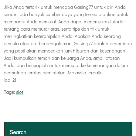
Jika Anda tertarik untuk mencoba Gasing77 untuk diri Anda
sendiri, ada banyak sumber daya yang tersedia online untuk
membantu Anda memulai. Anda dapat menemukan tutorial
tentang cara memutar atas, serta tips dan trik untuk
meningkatkan keterampilan Anda. Apakah Anda seorang
pemula atau pro berpengalaman, Gasing77 adalah permainan
yang pasti akan memberikan jam hiburan dan kesenangan.
Jadi kumpulkan teman dan keluarga Anda, ambil atasan
Anda, dan bersiaplah untuk memutar ke kemenangan dalam
permainan teratas pemintalan Malaysia terbaik.
[ad_2]
Tags:
slot
Search