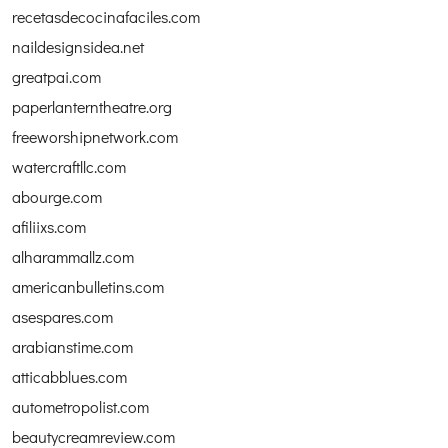
recetasdecocinafaciles.com
naildesignsidea.net
greatpai.com
paperlanterntheatre.org
freeworshipnetwork.com
watercraftllc.com
abourge.com
afiliixs.com
alharammallz.com
americanbulletins.com
asespares.com
arabianstime.com
atticabblues.com
autometropolist.com
beautycreamreview.com