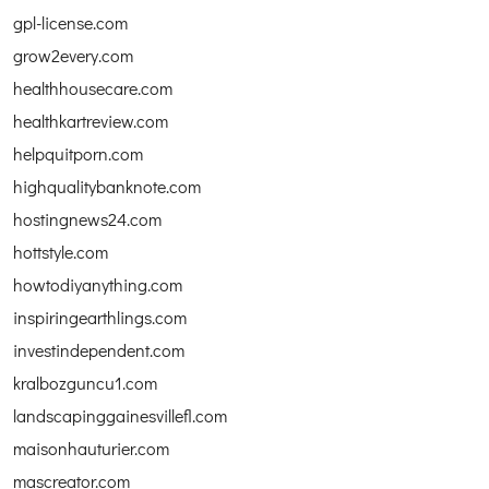
gpl-license.com
grow2every.com
healthhousecare.com
healthkartreview.com
helpquitporn.com
highqualitybanknote.com
hostingnews24.com
hottstyle.com
howtodiyanything.com
inspiringearthlings.com
investindependent.com
kralbozguncu1.com
landscapinggainesvillefl.com
maisonhauturier.com
mascreator.com