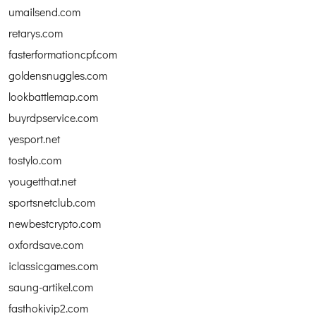
umailsend.com
retarys.com
fasterformationcpf.com
goldensnuggles.com
lookbattlemap.com
buyrdpservice.com
yesport.net
tostylo.com
yougetthat.net
sportsnetclub.com
newbestcrypto.com
oxfordsave.com
iclassicgames.com
saung-artikel.com
fasthokivip2.com