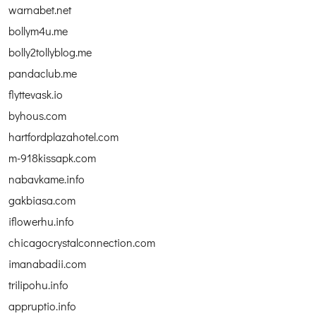
warnabet.net
bollym4u.me
bolly2tollyblog.me
pandaclub.me
flyttevask.io
byhous.com
hartfordplazahotel.com
m-918kissapk.com
nabavkame.info
gakbiasa.com
iflowerhu.info
chicagocrystalconnection.com
imanabadii.com
trilipohu.info
appruptio.info