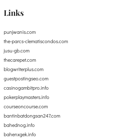
Links
punjwanis.com
the-parcs-clematiscondos.com
jusu-gb.com
thecarepet.com
blogwriterplus.com
guestpostingseo.com
casinogambitpro.info
pokerplaymasters.info
courseoncourse.com
bantinbatdongsan247.com
bahednog.info
bahenxgek.info