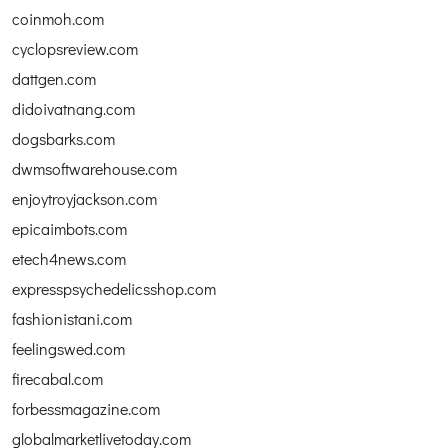
coinmoh.com
cyclopsreview.com
dattgen.com
didoivatnang.com
dogsbarks.com
dwmsoftwarehouse.com
enjoytroyjackson.com
epicaimbots.com
etech4news.com
expresspsychedelicsshop.com
fashionistani.com
feelingswed.com
firecabal.com
forbessmagazine.com
globalmarketlivetoday.com