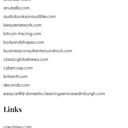
anubella.com
audiobooksonaudible.com
beautenetwork.com
bitcoin-tracing.com
bodyandshapes.com
businessconsultantsroundrock.com
classicglobalnews.com
cybercusp.com
britaintt.com
deconds.com
easycartltd-domesticcleaningservicesedinburgh.com
Links
uae-times.com