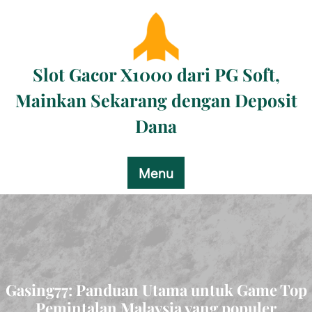
Skip
to
content
Slot Gacor X1000 dari PG Soft,
Mainkan Sekarang dengan Deposit
Dana
Menu
Gasing77: Panduan Utama untuk Game Top
Pemintalan Malaysia yang populer