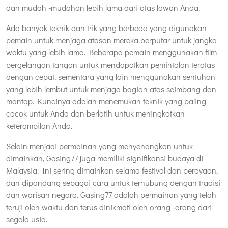
dan mudah -mudahan lebih lama dari atas lawan Anda.
Ada banyak teknik dan trik yang berbeda yang digunakan
pemain untuk menjaga atasan mereka berputar untuk jangka
waktu yang lebih lama. Beberapa pemain menggunakan film
pergelangan tangan untuk mendapatkan pemintalan teratas
dengan cepat, sementara yang lain menggunakan sentuhan
yang lebih lembut untuk menjaga bagian atas seimbang dan
mantap. Kuncinya adalah menemukan teknik yang paling
cocok untuk Anda dan berlatih untuk meningkatkan
keterampilan Anda.
Selain menjadi permainan yang menyenangkan untuk
dimainkan, Gasing77 juga memiliki signifikansi budaya di
Malaysia. Ini sering dimainkan selama festival dan perayaan,
dan dipandang sebagai cara untuk terhubung dengan tradisi
dan warisan negara. Gasing77 adalah permainan yang telah
teruji oleh waktu dan terus dinikmati oleh orang -orang dari
segala usia.