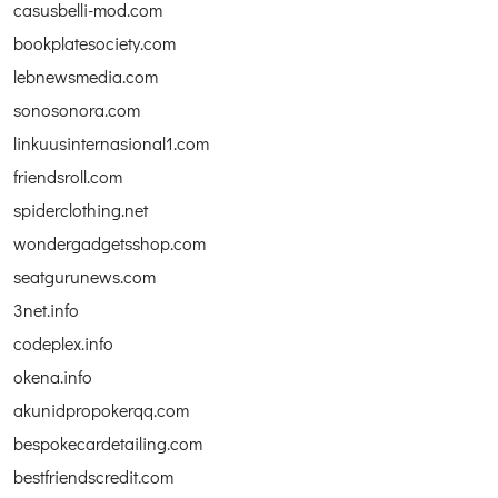
casusbelli-mod.com
bookplatesociety.com
lebnewsmedia.com
sonosonora.com
linkuusinternasional1.com
friendsroll.com
spiderclothing.net
wondergadgetsshop.com
seatgurunews.com
3net.info
codeplex.info
okena.info
akunidpropokerqq.com
bespokecardetailing.com
bestfriendscredit.com