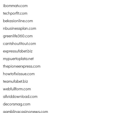
ibommatv.com
techporfit.com
bekasionline.com
nbusinessplan.com
greenlife360.com
cantshoutitout.com
expressufabet.biz
mypuertoplata.net
thepioneerxpress.com
howtofixissue.com
teamufabet.biz
webfullform.com
allviddownload.com
decorsmag.com
gamblingcasinonews.com