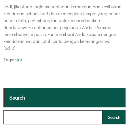
Jadi, jika Anda ingin menghindari keramaian dan kesibukan
kehidupan sehari -hari dan menemukan tempat yang benar -
benar ajaib, pertimbangkan untuk menambahkan
Bandardewi ke daftar ember perjalanan Anda. Permata
tersembunyi ini pasti akan membuat Anda kagum dengan
keindahannya dan jatuh cinta dengan ketenangannya.
[ad_2]
Tags:
slot
Search
Search