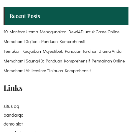
Recent Posts
10 Manfaat Utama Menggunakan Dewi4D untuk Game Online
Memahami Gajibet: Panduan Komprehensif
Temukan Keajaiban Majestibet: Panduan Taruhan Utama Anda
Memahami Saung4D: Panduan Komprehensif Permainan Online
Memahami Ahlicasino: Tinjauan Komprehensif
Links
situs qq
bandarqq
demo slot