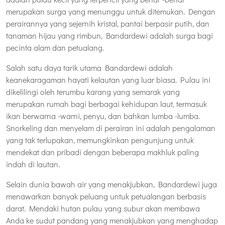
merupakan surga yang menunggu untuk ditemukan. Dengan
perairannya yang sejernih kristal, pantai berpasir putih, dan
tanaman hijau yang rimbun, Bandardewi adalah surga bagi
pecinta alam dan petualang.
Salah satu daya tarik utama Bandardewi adalah
keanekaragaman hayati kelautan yang luar biasa. Pulau ini
dikelilingi oleh terumbu karang yang semarak yang
merupakan rumah bagi berbagai kehidupan laut, termasuk
ikan berwarna -warni, penyu, dan bahkan lumba -lumba.
Snorkeling dan menyelam di perairan ini adalah pengalaman
yang tak terlupakan, memungkinkan pengunjung untuk
mendekat dan pribadi dengan beberapa makhluk paling
indah di lautan.
Selain dunia bawah air yang menakjubkan, Bandardewi juga
menawarkan banyak peluang untuk petualangan berbasis
darat. Mendaki hutan pulau yang subur akan membawa
Anda ke sudut pandang yang menakjubkan yang menghadap