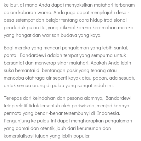
ke laut, di mana Anda dapat menyaksikan matahari terbenam
dalam kobaran warna. Anda juga dapat menjelajahi desa -
desa setempat dan belajar tentang cara hidup tradisional
penduduk pulau itu, yang dikenal karena keramahan mereka
yang hangat dan warisan budaya yang kaya.
Bagi mereka yang mencari pengalaman yang lebih santai,
pantai Bandardewi adalah tempat yang sempurna untuk
bersantai dan menyerap sinar matahari. Apakah Anda lebih
suka bersantai di bentangan pasir yang tenang atau
mencoba olahraga air seperti kayak atau papan, ada sesuatu
untuk semua orang di pulau yang sangat indah ini.
Terlepas dari keindahan dan pesona alamnya, Bandardewi
tetap relatif tidak tersentuh oleh pariwisata, menjadikannya
permata yang benar -benar tersembunyi di Indonesia.
Pengunjung ke pulau ini dapat mengharapkan pengalaman
yang damai dan otentik, jauh dari kerumunan dan
komersialisasi tujuan yang lebih populer.