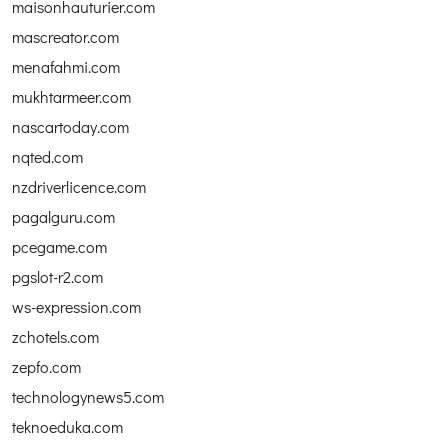
maisonhauturier.com
mascreator.com
menafahmi.com
mukhtarmeer.com
nascartoday.com
nqted.com
nzdriverlicence.com
pagalguru.com
pcegame.com
pgslot-r2.com
ws-expression.com
zchotels.com
zepfo.com
technologynews5.com
teknoeduka.com