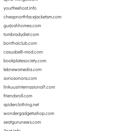
yourfreehost.info
cheapnorthfacejacketsm.com
gurjoshhomes.com
tombradydiet.com
bonthaiclub.com
casusbelli-mod.com
bookplatesociety.com
lebnewsmedia.com
sonosonora.com
linkuusinternasional1.com
friendsroll.com
spiderclothing.net
wondergadgetsshop.com
seatgurunews.com
3net.info