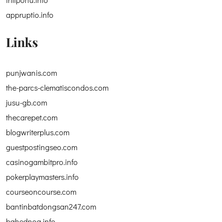
appruptio.info
Links
punjwanis.com
the-parcs-clematiscondos.com
jusu-gb.com
thecarepet.com
blogwriterplus.com
guestpostingseo.com
casinogambitpro.info
pokerplaymasters.info
courseoncourse.com
bantinbatdongsan247.com
bahednog.info