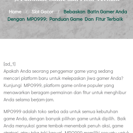
Home
Slot Gacor
Bebaskan Batin Gamer Anda
/
/
Dengan MPO999: Panduan Game Dan Fitur Terbaik
[ad_1]
Apakah Anda seorang penggemar game yang sedang
mencari platform baru untuk melepaskan jiwa gamer Anda?
Kunjungi MPO999, platform game online populer yang
menawarkan beragam permainan dan fitur untuk menghibur
Anda selama berjam-jam.
MPO999 adalah toko serba ada untuk semua kebutuhan
game Anda, dengan banyak pilihan game untuk dipilih. Baik
Anda menyukai game tembak-menembak penuh aksi, game
strategi, atau teka-teki kasual, MPO999 memiliki sesuatu untuk