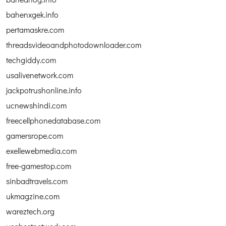
bahenxgek.info
pertamaskre.com
threadsvideoandphotodownloader.com
techgiddy.com
usalivenetwork.com
jackpotrushonline.info
ucnewshindi.com
freecellphonedatabase.com
gamersrope.com
exellewebmedia.com
free-gamestop.com
sinbadtravels.com
ukmagzine.com
wareztech.org