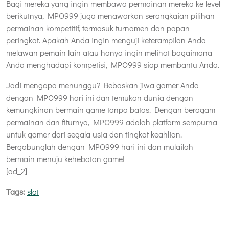
Bagi mereka yang ingin membawa permainan mereka ke level
berikutnya, MPO999 juga menawarkan serangkaian pilihan
permainan kompetitif, termasuk turnamen dan papan
peringkat. Apakah Anda ingin menguji keterampilan Anda
melawan pemain lain atau hanya ingin melihat bagaimana
Anda menghadapi kompetisi, MPO999 siap membantu Anda.
Jadi mengapa menunggu? Bebaskan jiwa gamer Anda
dengan MPO999 hari ini dan temukan dunia dengan
kemungkinan bermain game tanpa batas. Dengan beragam
permainan dan fiturnya, MPO999 adalah platform sempurna
untuk gamer dari segala usia dan tingkat keahlian.
Bergabunglah dengan MPO999 hari ini dan mulailah
bermain menuju kehebatan game!
[ad_2]
Tags:
slot