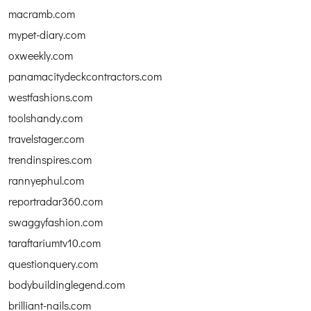
macramb.com
mypet-diary.com
oxweekly.com
panamacitydeckcontractors.com
westfashions.com
toolshandy.com
travelstager.com
trendinspires.com
rannyephul.com
reportradar360.com
swaggyfashion.com
taraftariumtv10.com
questionquery.com
bodybuildinglegend.com
brilliant-nails.com