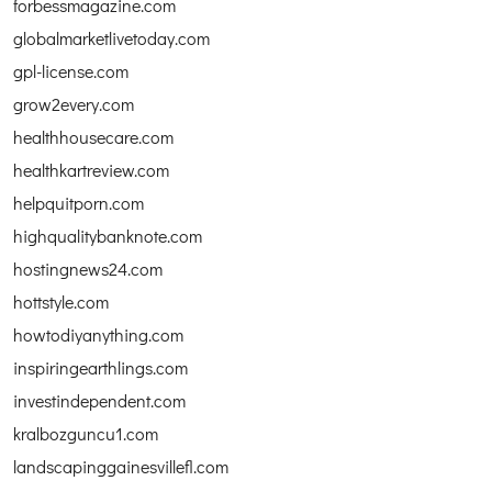
forbessmagazine.com
globalmarketlivetoday.com
gpl-license.com
grow2every.com
healthhousecare.com
healthkartreview.com
helpquitporn.com
highqualitybanknote.com
hostingnews24.com
hottstyle.com
howtodiyanything.com
inspiringearthlings.com
investindependent.com
kralbozguncu1.com
landscapinggainesvillefl.com