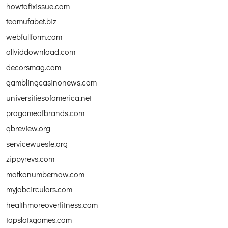
howtofixissue.com
teamufabet.biz
webfullform.com
allviddownload.com
decorsmag.com
gamblingcasinonews.com
universitiesofamerica.net
progameofbrands.com
qbreview.org
servicewueste.org
zippyrevs.com
matkanumbernow.com
myjobcirculars.com
healthmoreoverfitness.com
topslotxgames.com