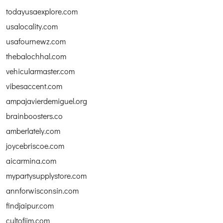
todayusaexplore.com
usalocality.com
usafournewz.com
thebalochhal.com
vehicularmaster.com
vibesaccent.com
ampajavierdemiguel.org
brainboosters.co
amberlately.com
joycebriscoe.com
aicarmina.com
mypartysupplystore.com
annforwisconsin.com
findjaipur.com
cultofjim.com