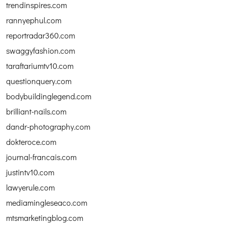
trendinspires.com
rannyephul.com
reportradar360.com
swaggyfashion.com
taraftariumtv10.com
questionquery.com
bodybuildinglegend.com
brilliant-nails.com
dandr-photography.com
dokteroce.com
journal-francais.com
justintv10.com
lawyerule.com
mediamingleseaco.com
mtsmarketingblog.com