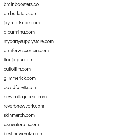
brainboosters.co
amberlately.com
joycebriscoe.com
aicarmina.com
mypartysupplystore.com
annforwisconsin.com
findjaipur.com
cultofjim.com
glimmerick.com
davidfollett.com
newcollegebeat.com
reverbnewyork.com
skinmerch.com
usvisaforum.com
bestmovierulz.com