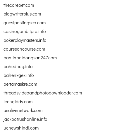
thecarepet.com
blogwriterplus.com
guestpostingseo.com
casinogambitpro.info
pokerplaymasters.info
courseoncourse.com
bantinbatdongsan247.com
bahednog.info
bahenxgek.info
pertamaskre.com
threadsvideoandphotodownloader.com
techgiddy.com
usalivenetwork.com
jackpotrushonline.info
ucnewshindi.com