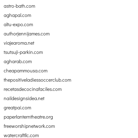
astro-bath.com
aghapal.com
altu-expo.com
authorjennijames.com
viajearoma.net
tsutsuji-parkin.com
agharab.com
cheapammousa.com
thepositiveladiessoccerclub.com
recetasdecocinafaciles.com
naildesignsidea.net
greatpai.com
paperlanterntheatre.org
freeworshipnetwork.com
watercraftllc.com