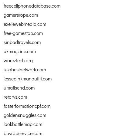
freecellphonedatabase.com
gamersrope.com
exellewebmedia.com
free-gamestop.com
sinbadtravels.com
ukmagzine.com
wareztech.org
usabestnetwork.com
jessepinkmanoutfit.com
umailsend.com
retarys.com
fasterformationcpf.com
goldensnuggles.com
lookbattlemap.com
buyrdpservice.com