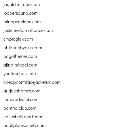
jagalchi-trade.com
loopersound.com
minapenelope.com
justicereformalliance.com
cryptoglax.com
ohiohobbyplus.com
bogothemes.com
ajino-mingei.com
yourfreehost.info
cheapnorthfacejacketsm.com
gurjoshhomes.com
tombradydiet.com
bonthaiclub.com
casusbelli-mod.com
bookplatesociety.com