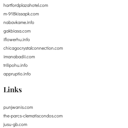
hartfordplazahotel.com
m-918kissapk.com
nabavkame.info
gakbiasa.com
iflowerhu.info
chicagocrystalconnection.com
imanabadii.com
trilipohu.info
appruptio.info
Links
punjwanis.com
the-parcs-clematiscondos.com
jusu-gb.com