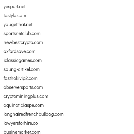
yesport.net
tostylo.com
yougetthat.net
sportsnetclub.com
newbestcrypto.com
oxfordsave.com
iclassicgames.com
saung-artikel.com
fasthokivip2.com
observersports.com
cryptominingplus.com
aquinoticiaspe.com
longhairedfrenchbulldog.com
lawyersforhire.co
businemarket.com