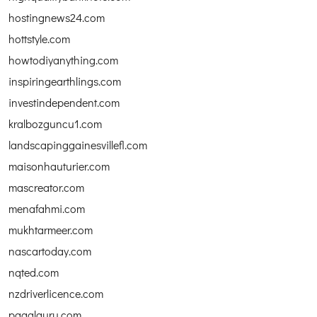
hostingnews24.com
hottstyle.com
howtodiyanything.com
inspiringearthlings.com
investindependent.com
kralbozguncu1.com
landscapinggainesvillefl.com
maisonhauturier.com
mascreator.com
menafahmi.com
mukhtarmeer.com
nascartoday.com
nqted.com
nzdriverlicence.com
pagalguru.com