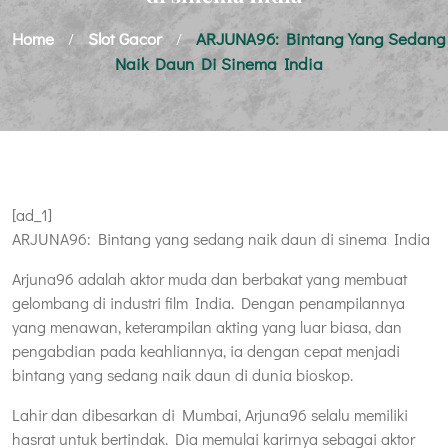
Home
Slot Gacor
ARJUNA96: Bintang Yang Sedang
/
/
Naik Daun Di Sinema India
[ad_1]
ARJUNA96: Bintang yang sedang naik daun di sinema India
Arjuna96 adalah aktor muda dan berbakat yang membuat
gelombang di industri film India. Dengan penampilannya
yang menawan, keterampilan akting yang luar biasa, dan
pengabdian pada keahliannya, ia dengan cepat menjadi
bintang yang sedang naik daun di dunia bioskop.
Lahir dan dibesarkan di Mumbai, Arjuna96 selalu memiliki
hasrat untuk bertindak. Dia memulai karirnya sebagai aktor