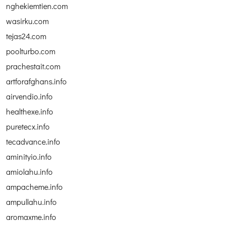
nghekiemtien.com
wasirku.com
tejas24.com
poolturbo.com
prachestait.com
artforafghans.info
airvendio.info
healthexe.info
puretecx.info
tecadvance.info
aminityio.info
amiolahu.info
ampacheme.info
ampullahu.info
aromaxme.info