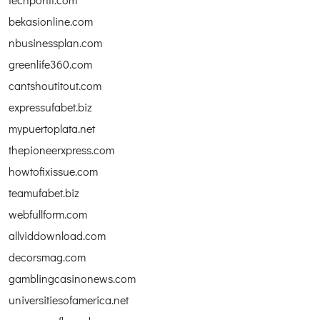
bekasionline.com
nbusinessplan.com
greenlife360.com
cantshoutitout.com
expressufabet.biz
mypuertoplata.net
thepioneerxpress.com
howtofixissue.com
teamufabet.biz
webfullform.com
allviddownload.com
decorsmag.com
gamblingcasinonews.com
universitiesofamerica.net