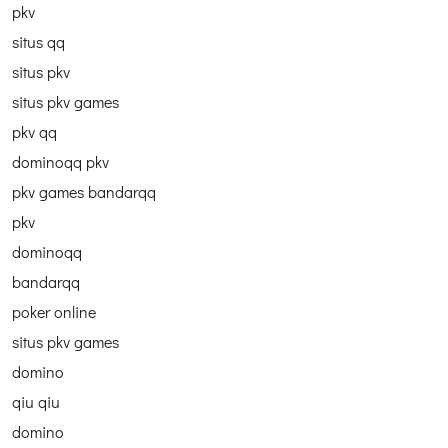
pkv
situs qq
situs pkv
situs pkv games
pkv qq
dominoqq pkv
pkv games bandarqq
pkv
dominoqq
bandarqq
poker online
situs pkv games
domino
qiu qiu
domino