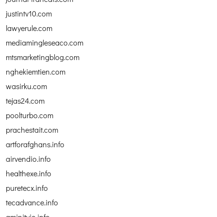
justintv10.com
lawyerule.com
mediamingleseaco.com
mtsmarketingblog.com
nghekiemtien.com
wasirku.com
tejas24.com
poolturbo.com
prachestait.com
artforafghans.info
airvendio.info
healthexe.info
puretecx.info
tecadvance.info
aminityio.info