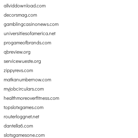
allviddownload.com
decorsmag.com
gamblingcasinonews.com
universitiesofamerica.net
progameofbrands.com
qbreview.org
servicewueste.org
zippyrevs.com
matkanumbernow.com
myjobcirculars.com
healthmoreoverfitness.com
topslotxgames.com
routerloggnet.net
dantella6.com
slotsgamesone.com