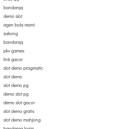
bandarqq
demo slot
agen bola resmi
sakong
bandarqq
pkv games
link gacor
slot demo pragmatic
slot demo
slot demo pg
demo slot pg
demo slot gacor
slot demo gratis
slot demo mahjong
bandarqq login