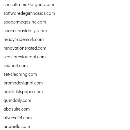
sm-satta-makta-gods.com
softwaredegimnasios.com
soopermagazine.com
spacecoastdailys.com
readytrademark.com
renovationsrated.com
scoziarestaurant.com
seohart.com
set-cleaning.com
promodesignai.com
publicistspaper.com
quindaily.com
abosulte.com
aiverse24.com
anubella.com