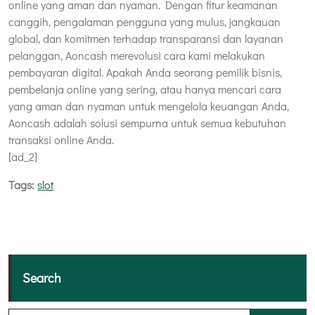
online yang aman dan nyaman. Dengan fitur keamanan
canggih, pengalaman pengguna yang mulus, jangkauan
global, dan komitmen terhadap transparansi dan layanan
pelanggan, Aoncash merevolusi cara kami melakukan
pembayaran digital. Apakah Anda seorang pemilik bisnis,
pembelanja online yang sering, atau hanya mencari cara
yang aman dan nyaman untuk mengelola keuangan Anda,
Aoncash adalah solusi sempurna untuk semua kebutuhan
transaksi online Anda.
[ad_2]
Tags:
slot
Search