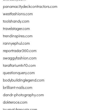
panamacitydeckcontractors.com
westfashions.com
toolshandy.com
travelstager.com
trendinspires.com
rannyephul.com
reportradar360.com
swaggyfashion.com
taraftariumtv10.com
questionquery.com
bodybuildinglegend.com
brilliant-nails.com
dandr-photography.com
dokteroce.com
journal-francais.com