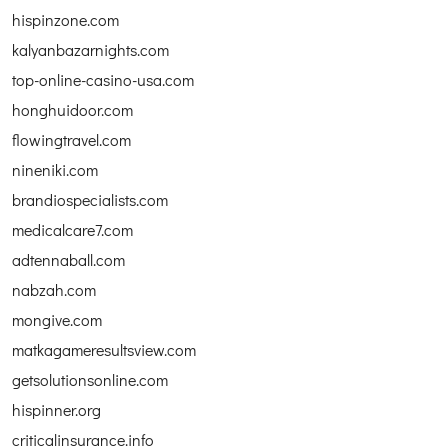
hispinzone.com
kalyanbazarnights.com
top-online-casino-usa.com
honghuidoor.com
flowingtravel.com
nineniki.com
brandiospecialists.com
medicalcare7.com
adtennaball.com
nabzah.com
mongive.com
matkagameresultsview.com
getsolutionsonline.com
hispinner.org
criticalinsurance.info