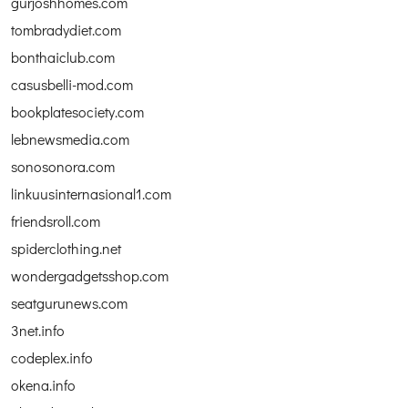
gurjoshhomes.com
tombradydiet.com
bonthaiclub.com
casusbelli-mod.com
bookplatesociety.com
lebnewsmedia.com
sonosonora.com
linkuusinternasional1.com
friendsroll.com
spiderclothing.net
wondergadgetsshop.com
seatgurunews.com
3net.info
codeplex.info
okena.info