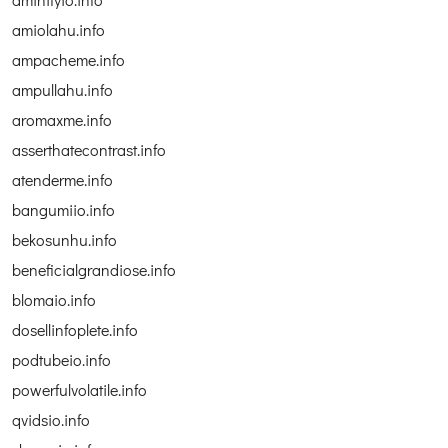
amiolahu.info
ampacheme.info
ampullahu.info
aromaxme.info
asserthatecontrast.info
atenderme.info
bangumiio.info
bekosunhu.info
beneficialgrandiose.info
blomaio.info
dosellinfoplete.info
podtubeio.info
powerfulvolatile.info
qvidsio.info