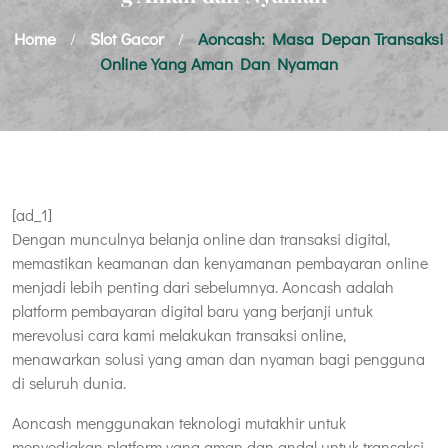
Home
Slot Gacor
Aoncash: Masa Depan Transaksi
/
/
Online Yang Aman Dan Nyaman
[ad_1]
Dengan munculnya belanja online dan transaksi digital,
memastikan keamanan dan kenyamanan pembayaran online
menjadi lebih penting dari sebelumnya. Aoncash adalah
platform pembayaran digital baru yang berjanji untuk
merevolusi cara kami melakukan transaksi online,
menawarkan solusi yang aman dan nyaman bagi pengguna
di seluruh dunia.
Aoncash menggunakan teknologi mutakhir untuk
menyediakan platform yang aman dan andal untuk transaksi