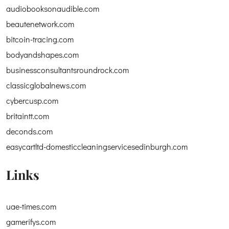
audiobooksonaudible.com
beautenetwork.com
bitcoin-tracing.com
bodyandshapes.com
businessconsultantsroundrock.com
classicglobalnews.com
cybercusp.com
britaintt.com
deconds.com
easycartltd-domesticcleaningservicesedinburgh.com
Links
uae-times.com
gamerifys.com