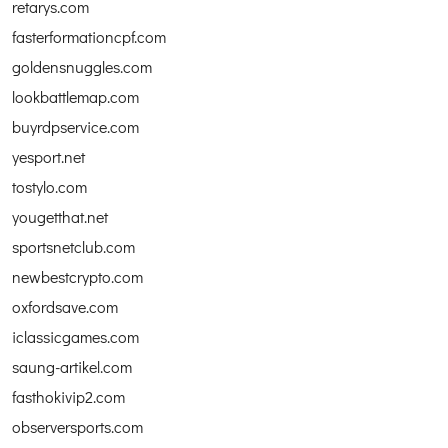
retarys.com
fasterformationcpf.com
goldensnuggles.com
lookbattlemap.com
buyrdpservice.com
yesport.net
tostylo.com
yougetthat.net
sportsnetclub.com
newbestcrypto.com
oxfordsave.com
iclassicgames.com
saung-artikel.com
fasthokivip2.com
observersports.com